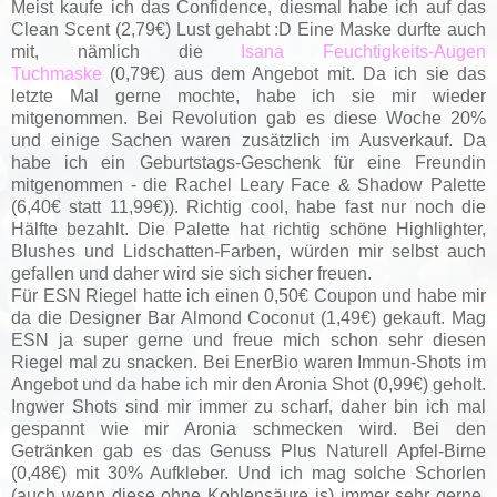
Meist kaufe ich das Confidence, diesmal habe ich auf das
Clean Scent (2,79€) Lust gehabt :D Eine Maske durfte auch
mit, nämlich die
Isana Feuchtigkeits-Augen
Tuchmaske
(0,79€) aus dem Angebot mit. Da ich sie das
letzte Mal gerne mochte, habe ich sie mir wieder
mitgenommen. Bei Revolution gab es diese Woche 20%
und einige Sachen waren zusätzlich im Ausverkauf. Da
habe ich ein Geburtstags-Geschenk für eine Freundin
mitgenommen - die Rachel Leary Face & Shadow Palette
(6,40€ statt 11,99€)). Richtig cool, habe fast nur noch die
Hälfte bezahlt. Die Palette hat richtig schöne Highlighter,
Blushes und Lidschatten-Farben, würden mir selbst auch
gefallen und daher wird sie sich sicher freuen.
Für ESN Riegel hatte ich einen 0,50€ Coupon und habe mir
da die Designer Bar Almond Coconut (1,49€) gekauft. Mag
ESN ja super gerne und freue mich schon sehr diesen
Riegel mal zu snacken. Bei
EnerBio waren Immun-Shots im
Angebot und da habe ich mir den Aronia Shot (0,99€) geholt.
Ingwer Shots sind mir immer zu scharf, daher bin ich mal
gespannt wie mir Aronia schmecken wird. Bei den
Getränken gab es das
Genuss Plus Naturell Apfel-Birne
(0,48€) mit 30% Aufkleber. Und ich mag solche Schorlen
(auch wenn diese ohne Kohlensäure is) immer sehr gerne.