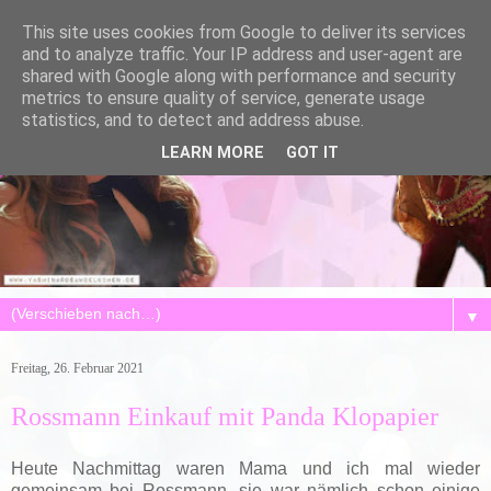
This site uses cookies from Google to deliver its services
and to analyze traffic. Your IP address and user-agent are
shared with Google along with performance and security
metrics to ensure quality of service, generate usage
statistics, and to detect and address abuse.
LEARN MORE
GOT IT
▼
Freitag, 26. Februar 2021
Rossmann Einkauf mit Panda Klopapier
Heute Nachmittag waren Mama und ich mal wieder
gemeinsam bei Rossmann, sie war nämlich schon einige