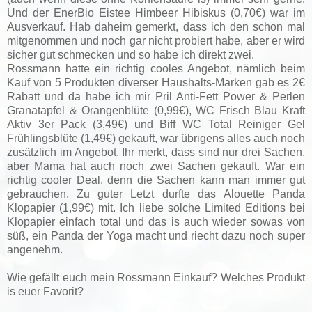
Und der
EnerBio Eistee Himbeer Hibiskus (0,70€) war im
Ausverkauf. Hab daheim gemerkt, dass ich den schon mal
mitgenommen und noch gar nicht probiert habe, aber er wird
sicher gut schmecken und so habe ich direkt zwei.
Rossmann hatte ein richtig cooles Angebot, nämlich beim
Kauf von 5 Produkten diverser Haushalts-Marken gab es 2€
Rabatt und da habe ich mir
Pril Anti-Fett Power & Perlen
Granatapfel & Orangenblüte (0,99€),
WC Frisch Blau Kraft
Aktiv 3er Pack (3,49€) und
Biff WC Total Reiniger Gel
Frühlingsblüte (1,49€) gekauft, war übrigens alles auch noch
zusätzlich im Angebot. Ihr merkt, dass sind nur drei Sachen,
aber Mama hat auch noch zwei Sachen gekauft. War ein
richtig cooler Deal, denn die Sachen kann man immer gut
gebrauchen. Zu guter Letzt durfte das
Alouette Panda
Klopapier (1,99€) mit. Ich liebe solche Limited Editions bei
Klopapier einfach total und das is auch wieder sowas von
süß, ein Panda der Yoga macht und riecht dazu noch super
angenehm.
Wie gefällt euch mein Rossmann Einkauf? Welches Produkt
is euer Favorit?