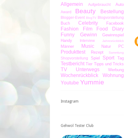
Allgemein
Auto
Aufgebraucht
Beauty
Bestellung
Award
Blogger-Event
Blogvorstellung
BlogTV
Celebrity
Buch
Facebook
Fashion
Film
Food Diary
Funny
Gewinn
Gewinnspiel
Handy
Interview
Jahresrückblick
Music
Männer
Natur
PC
Produkttest
Rezept
Sammlung
Sport
Spiel
Tag
Shopvorstellung
Testbericht
Tier
Tipps und Tricks
TV
Unterwegs
Werbung
Wochenrückblick
Wohnung
Yummie
Youtube
Instagram
Gehwol Tester Club