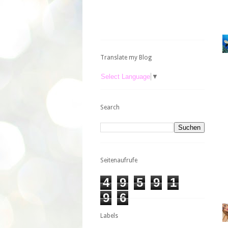
Translate my Blog
Select Language
▼
Search
Seitenaufrufe
4
9
5
9
1
9
6
Labels