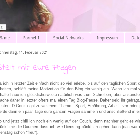
 & me
Formel 1
Social Networks
Impressum
Date
onnerstag, 11. Februar 2021
Stellt mir eure Fragen
a ich in letzter Zeit einfach nicht so viel erlebe, bis auf den täglichen Spo
rbeiten, schläft meine Motivation für den Blog ein wenig ein. Wenn ich mal
rhalte habe ich glücklicherweise natürlich was zum Schreiben, aber ansonste
ache daher in letzter öfters mal einen Tag Blog-Pause. Daher seid ihr gefragt,
esten :D Ganz egal zu welchem Thema - Sport, Ernährung, Arbeit - vor oder j
erde dann ein paar Tage eure ganzen Fragen sammeln und anschließend in ei
o und jetzt chill ich noch ein wenig auf der Couch, denn nachher geht es w
rückt mir die Daumen dass ich wie Dienstag pünktlich gehen kann (das war n
ienstag schon *freu*).