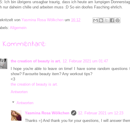
S: Ich bin übrigens unsagbar traurig, dass ich heute am lumpigen Donnerstag 
ch nur daheim chille und arbeiten muss :D So ein doofes Fasching ehrlich.
ekritzelt von
Yasmina Rosa Wölkchen
um
16:12
abels:
Allgemein
9 Kommentare:
the creation of beauty is art.
12. Februar 2021 um 01:47
I hope you're able to leave on time! I have some random questions f
show? Favourite beauty item? Any workout tips?
<3
the creation of beauty is art.
Antworten
Antworten
Yasmina Rosa Wölkchen
12. Februar 2021 um 12:23
Thanks =) And thank you for your questions, I will answer th