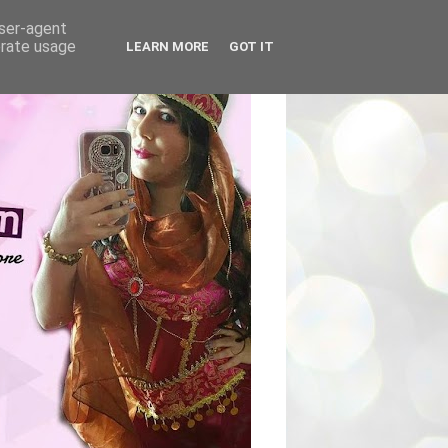
user-agent
erate usage
LEARN MORE
GOT IT