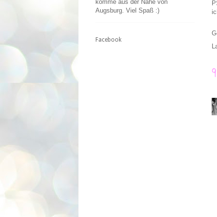
komme aus der Nähe von
P
Augsburg. Viel Spaß :)
i
G
Facebook
L