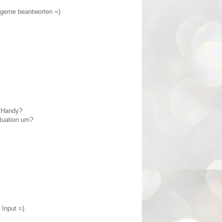
h gerne beantworten =)
e Handy?
ituation um?
 Input =)