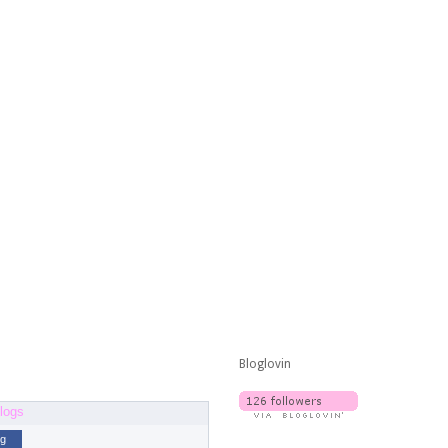
Bloglovin
og