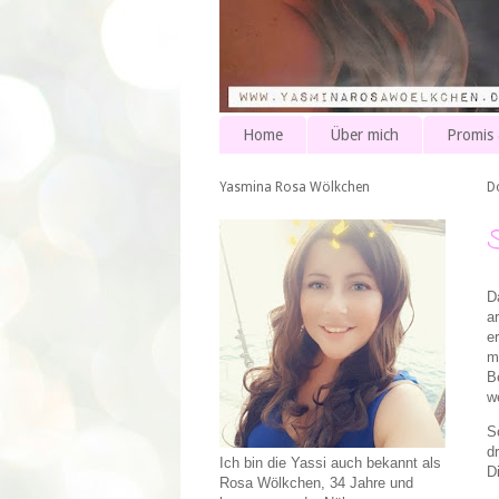
Home
Über mich
Promis
Yasmina Rosa Wölkchen
D
D
a
e
m
B
w
S
d
Ich bin die Yassi auch bekannt als
D
Rosa Wölkchen, 34 Jahre und