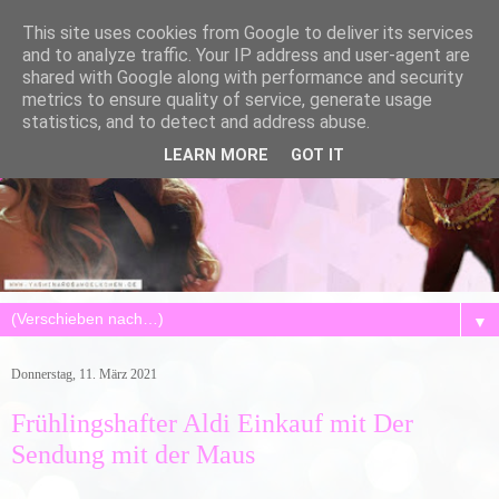
This site uses cookies from Google to deliver its services
and to analyze traffic. Your IP address and user-agent are
shared with Google along with performance and security
metrics to ensure quality of service, generate usage
statistics, and to detect and address abuse.
LEARN MORE
GOT IT
▼
Donnerstag, 11. März 2021
Frühlingshafter Aldi Einkauf mit Der
Sendung mit der Maus