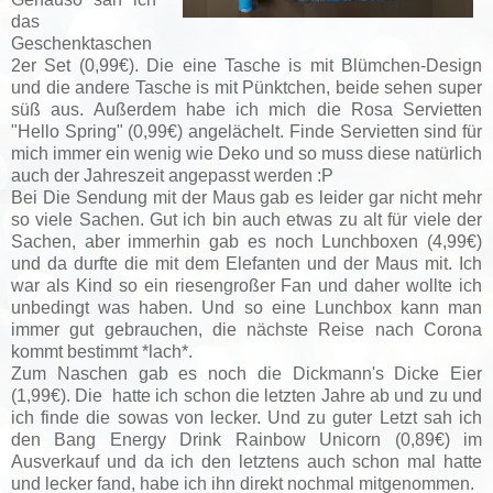
das
Geschenktaschen
2er Set (0,99€). Die eine Tasche is mit Blümchen-Design
und die andere Tasche is mit Pünktchen, beide sehen super
süß aus. Außerdem habe ich mich die Rosa Servietten
"Hello Spring" (0,99€) angelächelt. Finde Servietten sind für
mich immer ein wenig wie Deko und so muss diese natürlich
auch der Jahreszeit angepasst werden :P
Bei Die Sendung mit der Maus gab es leider gar nicht mehr
so viele Sachen. Gut ich bin auch etwas zu alt für viele der
Sachen, aber immerhin gab es noch Lunchboxen (4,99€)
und da durfte die mit dem Elefanten und der Maus mit. Ich
war als Kind so ein riesengroßer Fan und daher wollte ich
unbedingt was haben. Und so eine Lunchbox kann man
immer gut gebrauchen, die nächste Reise nach Corona
kommt bestimmt *lach*.
Zum Naschen gab es noch die Dickmann's Dicke Eier
(1,99€). Die hatte ich schon die letzten Jahre ab und zu und
ich finde die sowas von lecker. Und zu guter Letzt sah ich
den Bang Energy Drink Rainbow Unicorn (0,89€) im
Ausverkauf und da ich den letztens auch schon mal hatte
und lecker fand, habe ich ihn direkt nochmal mitgenommen.