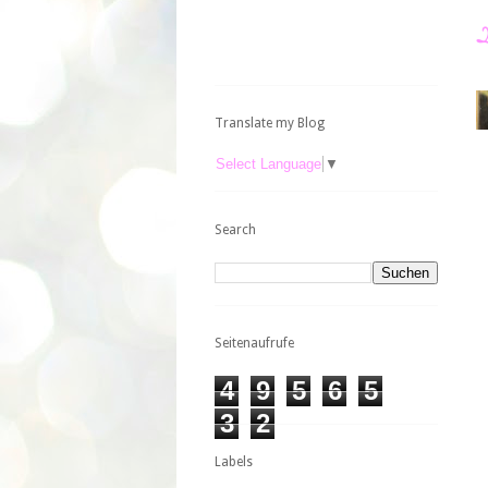
Translate my Blog
Select Language
▼
Search
Seitenaufrufe
4
9
5
6
5
3
2
Labels