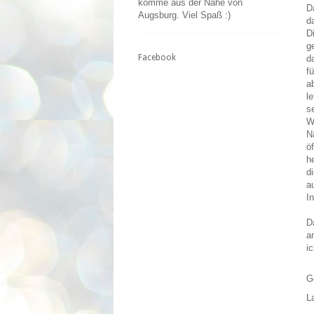
komme aus der Nähe von
D
Augsburg. Viel Spaß :)
d
D
g
Facebook
d
f
a
l
s
W
N
ö
h
d
a
I
D
a
i
G
L