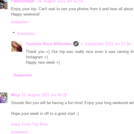
FashionRadi
28. August 2021 um 02:54
Enjoy your trip. Can't wait to see your photos from it and hear all about 
Happy weekend!
Antworten
Antworten
Yasmina Rosa Wölkchen
1. September 2021 um 22:16
Thank you =) Our trip was really nice even it was raining t
Instagram =)
Happy new week =)
Antworten
Mica
31. August 2021 um 00:26
Sounds like you will be having a fun time! Enjoy your long weekend with
Hope your week is off to a good start :)
Away From The Blue
Antworten