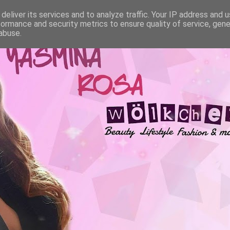
deliver its services and to analyze traffic. Your IP address and 
formance and security metrics to ensure quality of service, gen
abuse.