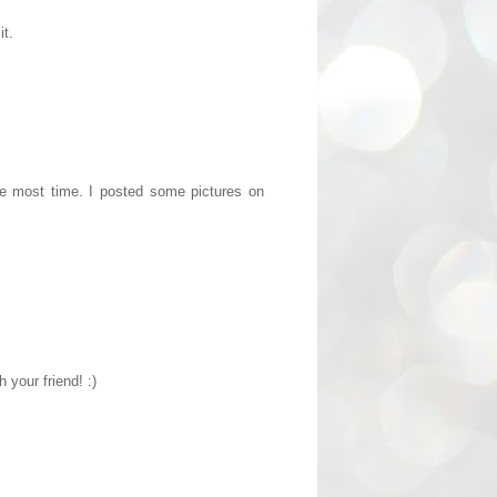
it.
he most time. I posted some pictures on
 your friend! :)