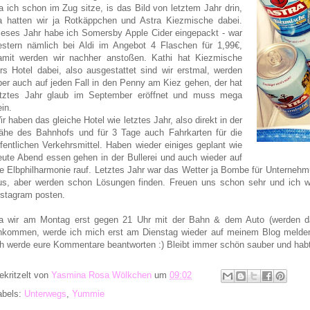
a ich schon im Zug sitze, is das Bild von letztem Jahr drin,
a hatten wir ja Rotkäppchen und Astra Kiezmische dabei.
ieses Jahr habe ich Somersby Apple Cider eingepackt - war
estern nämlich bei Aldi im Angebot 4 Flaschen für 1,99€,
amit werden wir nachher anstoßen. Kathi hat Kiezmische
ürs Hotel dabei, also ausgestattet sind wir erstmal, werden
ber auch auf jeden Fall in den Penny am Kiez gehen, der hat
etztes Jahr glaub im September eröffnet und muss mega
ein.
ir haben das gleiche Hotel wie letztes Jahr, also direkt in der
ähe des Bahnhofs und für 3 Tage auch Fahrkarten für die
ffentlichen Verkehrsmittel. Haben wieder einiges geplant wie
eute Abend essen gehen in der Bullerei und auch wieder auf
ie Elbphilharmonie rauf. Letztes Jahr war das Wetter ja Bombe für Unterne
us, aber werden schon Lösungen finden. Freuen uns schon sehr und ich we
nstagram posten.
a wir am Montag erst gegen 21 Uhr mit der Bahn & dem Auto (werden da
nkommen, werde ich mich erst am Dienstag wieder auf meinem Blog meld
ch werde eure Kommentare beantworten :) Bleibt immer schön sauber und hab
ekritzelt von
Yasmina Rosa Wölkchen
um
09:02
abels:
Unterwegs
,
Yummie