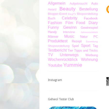
Allgemein
Auto
Aufgebraucht
Beauty
Bestellung
Award
Blogger-Event
Blogvorstellung
BlogTV
Celebrity
Buch
Facebook
Fashion
Film
Food Diary
Funny
Gewinn
Gewinnspiel
Handy
Interview
Jahresrückblick
Music
Männer
Natur
PC
Produkttest
Rezept
Sammlung
Sport
Spiel
Tag
Shopvorstellung
Testbericht
Tier
Tipps und Tricks
TV
Unterwegs
Werbung
Wochenrückblick
Wohnung
Yummie
Youtube
Instagram
Gehwol Tester Club