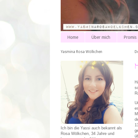
Home
Über mich
Promis
Yasmina Rosa Wölkchen
D
H
s
R
U
e
M
d
1
Ich bin die Yassi auch bekannt als
g
Rosa Wölkchen, 34 Jahre und
üb