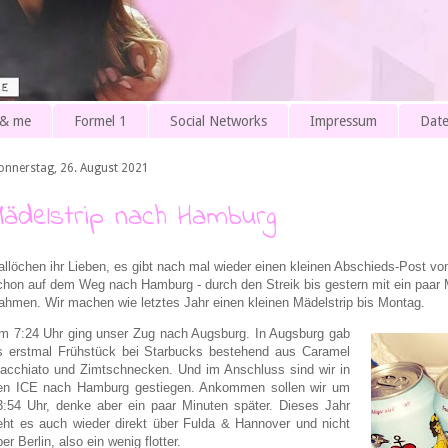
 & me
Formel 1
Social Networks
Impressum
Date
onnerstag, 26. August 2021
Mädelstrip nach Hamburg
allöchen ihr Lieben, es gibt nach mal wieder einen kleinen Abschieds-Post vo
chon auf dem Weg nach Hamburg - durch den Streik bis gestern mit ein paar 
ahmen. Wir machen wie letztes Jahr einen kleinen Mädelstrip bis Montag.
m 7:24 Uhr ging unser Zug nach Augsburg. In Augsburg gab
s erstmal Frühstück bei Starbucks bestehend aus Caramel
acchiato und Zimtschnecken. Und im Anschluss sind wir in
en ICE nach Hamburg gestiegen. Ankommen sollen wir um
3:54 Uhr, denke aber ein paar Minuten später. Dieses Jahr
eht es auch wieder direkt über Fulda & Hannover und nicht
er Berlin, also ein wenig flotter.