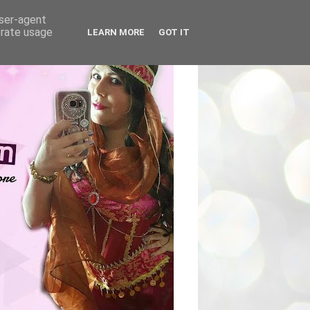
user-agent
erate usage
LEARN MORE
GOT IT