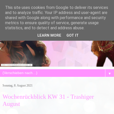
This site uses cookies from Google to deliver its services
and to analyze traffic. Your IP address and user-agent are
shared with Google along with performance and security
metrics to ensure quality of service, generate usage
statistics, and to detect and address abuse.
LEARN MORE
GOT IT
▼
Sonntag, 8. August 2021
Wochenrückblick KW 31 - Trashiger
August