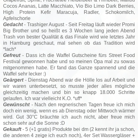
Cocos Ananas, Latte Macchiato, Vio Bio Limo Dark Berries,
High Protein Kefir Maracuja, Radler, Schokomilch,
Apfelschorle
Gedacht
- Trashiger August - Seit Freitag läuft wieder Promi
Big Brother und so heißt es 3 Wochen lang jeden Abend
Trash von bester Qualität & das Finale wird wie letztes Jahr
in Hamburg geschaut, mal sehen ob das Tradition wird
*lach*
Gefreut
- Dass ich die Waffel Gutscheine fürs Street Food
Festival gewonnen habe und so meinen Opa mal zu sowas
mitgenommen habe. Er fand das Ganze spannend und die
Waffel sehr lecker :)
Geärgert
- Dienstag Abend war die Hölle los auf Arbeit und
wir waren unterbesetzt, so musste jeder alles mögliche
gleichzeitig machen und bin so knapp 18.000 Schritte
gelaufen. Ich war vielleicht K.O. *uff*
Gewünscht
- Nach den regnerischen Tagen freue ich mich
doch ein wenig, wenn es ab Dienstag oder Mittwoch wärmer
wird. Gut 30°C bräuchte ich auch nicht, aber freue mich
schon sehr auf die Sonne :D
Gekauft
- 5 (+1 gratis) Produkte bei dm (2 kennt ihr ja schon,
die anderen 4 zeige ich euch noch), 4er Set Wassergläser +