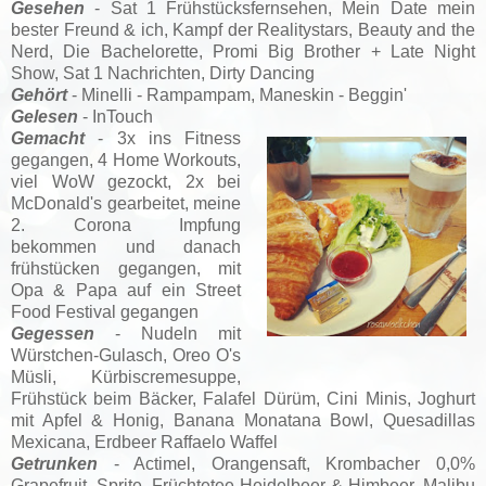
Gesehen
- Sat 1 Frühstücksfernsehen, Mein Date mein
bester Freund & ich, Kampf der Realitystars, Beauty and the
Nerd, Die Bachelorette, Promi Big Brother + Late Night
Show, Sat 1 Nachrichten, Dirty Dancing
Gehört
- Minelli - Rampampam, Maneskin - Beggin'
Gelesen
- InTouch
Gemacht
- 3x ins Fitness
gegangen, 4 Home Workouts,
viel WoW gezockt, 2x bei
McDonald's gearbeitet, meine
2. Corona Impfung
bekommen und danach
frühstücken gegangen, mit
Opa & Papa auf ein Street
Food Festival gegangen
Gegessen
- Nudeln mit
Würstchen-Gulasch, Oreo O's
Müsli, Kürbiscremesuppe,
Frühstück beim Bäcker, Falafel Dürüm, Cini Minis, Joghurt
mit Apfel & Honig, Banana Monatana Bowl, Quesadillas
Mexicana, Erdbeer Raffaelo Waffel
Getrunken
- Actimel, Orangensaft, Krombacher 0,0%
Grapefruit, Sprite, Früchtetee Heidelbeer & Himbeer, Malibu