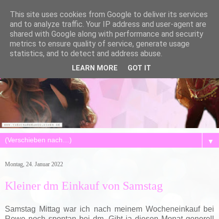
This site uses cookies from Google to deliver its services
and to analyze traffic. Your IP address and user-agent are
shared with Google along with performance and security
metrics to ensure quality of service, generate usage
statistics, and to detect and address abuse.
LEARN MORE
GOT IT
▼
Montag, 24. Januar 2022
Kleiner dm Einkauf von Samstag
Samstag Mittag war ich nach meinem Wocheneinkauf bei
Rewe noch spontan bei dm. Gibt ja diesen Monat generell