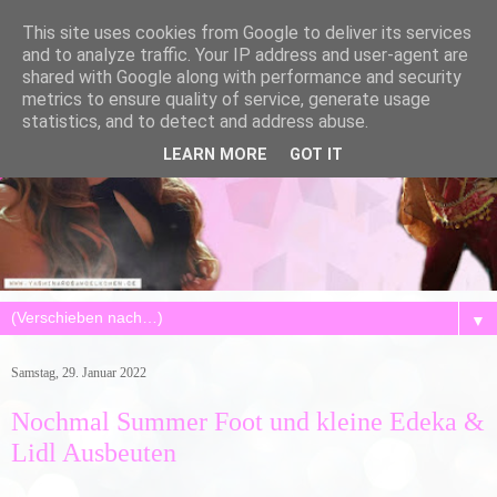
This site uses cookies from Google to deliver its services
and to analyze traffic. Your IP address and user-agent are
shared with Google along with performance and security
metrics to ensure quality of service, generate usage
statistics, and to detect and address abuse.
LEARN MORE
GOT IT
▼
Samstag, 29. Januar 2022
Nochmal Summer Foot und kleine Edeka &
Lidl Ausbeuten