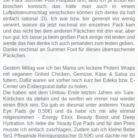
2er Pack Summer Foot Fußpads drin, fand ich ja schon ein
bisschen komisch, das hätte man auch in einem
Luftpolsterumschlag verschicken können (ich denke da halt
einfach rational :D). Ich war bzw. bin generell ein wenig
verwirrt, warum da jetzt nochmal ein einzelnes Pack kam
und das nicht bei dem anderen Päckchen mit drin war, aber
nun gut. Ich lasse ja beim großen Pack einige mit testen und
werde das hier denke ich auch jemanden zum testen geben.
Danke nochmal an Summer Foot für dieses überraschende
Päckchen.
Gestern Mittag war ich bei Mama um leckere Protein Wraps
mit veganem Grilled Chicken, Gemüse, Käse & Salsa zu
futtern. Dafür waren wir vorher noch kurz bei Edeka bzw. E-
Center um Eisbergsalat dafür zu holen.
Die haben seit dem Umbau Ende letzten Jahres ein Sale-
Körbchen da stehen und da werfen wir immer mal wieder
einen Blick rein. Da gab es diesmal unter anderem Yeauty
Eye Pads (je 0,50€) und da habe ich mir alle einmal
mitgenommen - Energy Elixir, Beauty Boost und Deep
Hydration. Ich liebe die Yeauty Eye Pads und für den Preis
musste ich einfach zuschlagen. Zudem sah ich kleine Bebe
5in1 Pflegende Reinigungstücher (0,50€) und dachte mir für