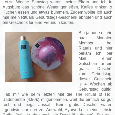
Letzte Woche Samstag waren meine Eltern und ich in
Augsburg das schöne Wetter genießen, Kaffee trinken &
Kuchen essen und etwas bummeln. Zudem wollte ich auch
mal mein Rituals Geburtstags-Geschenk abholen und auch
ein Geschenk für eine Freundin kaufen.
Bin ja nun seit ein
paar Monaten
Member bei
Rituals und hier
bekam ich per
Mail einen
Gutschein für ein
gratis Duschöl
zum Geburtstag,
dieser Gutschein
is 4 Wochen ab
Geburtstag gültig.
Hab mir wie beim letzten Mal die The Ritual of Holi
Badebombe (4,90€) mitgenommen, weil die einfach so gut
roch und mega aussah. Beim gratis Duschöl waren
irgendwie nur drei zur Auswahl, Ayurveda - meine liebste
Reihe (hab da aber noch ein Duschöl zuhause), Sakura -