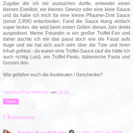
Zugabe die ich mir aussuchen durfte, entweder einen
kleinen Eierlikör, ein kleines Gewürz oder eine kleie Sauce
und da habe ich mich für eine kleine Pflaume-Zimt Sauce
(sonst 2,95€) entschieden. Fand die Sauce klang einfach
super lecker, die wird beim ersten Grillen dieses Jahr direkt
ausprobiert. Meine Freundin is ein großer Trüffel-Fan und
daher dachte ich mir das passt doch wie die Faust aufs
Auge und sie hat sich auch sehr über die Tüte und ihren
Inhalt gefreut - da waren eine Trüffel-Sauce (auf die hätte ich
auch richtig Lust), ein Trüffel-Pesto, italienische Pasta und
Grissini drin.
Wie gefallen euch die Ausbeuten / Geschenke?
Yasmina Rosa Wölkchen
um
19:34
Teilen
1 Kommentar:
Yasmina Rosa Wölkchen
22. März 2022 um 10:56