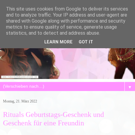
This site uses cookies from Google to deliver its services
and to analyze traffic. Your IP address and user-agent are
shared with Google along with performance and security
metrics to ensure quality of service, generate usage
statistics, and to detect and address abuse.
LEARN MORE
GOT IT
▼
Montag, 21. März 2022
Rituals Geburtstags-Geschenk und
Geschenk für eine Freundin