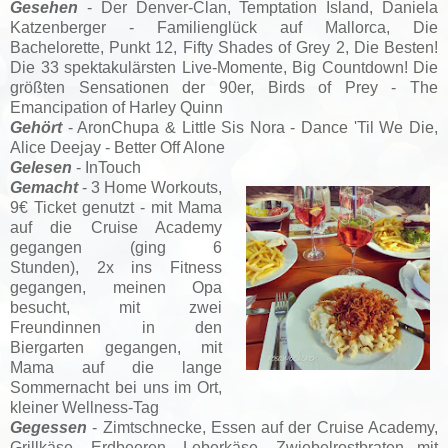
Gesehen
- Der Denver-Clan,
Temptation Island, Daniela
Katzenberger - Familienglück auf Mallorca,
Die
Bachelorette, Punkt 12, Fifty Shades of Grey 2, Die Besten!
Die 33 spektakulärsten Live-Momente, Big Countdown! Die
größten Sensationen der 90er, Birds of Prey - The
Emancipation of Harley Quinn
Gehört
- AronChupa & Little Sis Nora - Dance 'Til We Die,
Alice Deejay - Better Off Alone
Gelesen
- InTouch
Gemacht
- 3 Home Workouts,
9€ Ticket genutzt -
mit Mama
auf die Cruise Academy
gegangen (ging 6
Stunden),
2x ins Fitness
gegangen, meinen Opa
besucht, mit zwei
Freundinnen in den
Biergarten gegangen, mit
Mama auf die lange
Sommernacht bei uns im Ort,
kleiner Wellness-Tag
Gegessen
- Zimtschnecke, Essen auf der Cruise Academy,
Grillkäse, Erdbeeren, Leberkäse, Zwiebelrostbraten mit