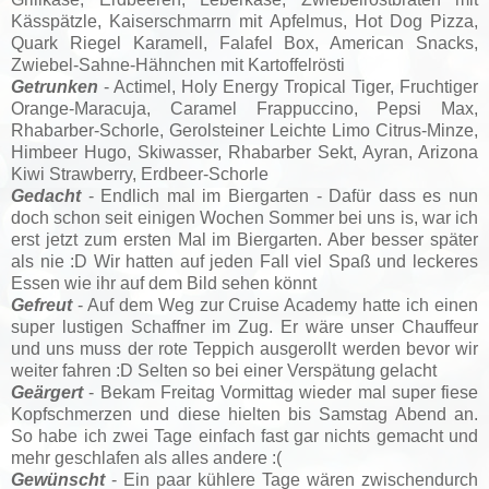
Kässpätzle, Kaiserschmarrn mit Apfelmus, Hot Dog Pizza,
Quark Riegel Karamell, Falafel Box, American Snacks,
Zwiebel-Sahne-Hähnchen mit Kartoffelrösti
Getrunken
- Actimel, Holy Energy Tropical Tiger, Fruchtiger
Orange-Maracuja, Caramel Frappuccino, Pepsi Max,
Rhabarber-Schorle, Gerolsteiner Leichte Limo Citrus-Minze,
Himbeer Hugo, Skiwasser, Rhabarber Sekt, Ayran, Arizona
Kiwi Strawberry, Erdbeer-Schorle
Gedacht
- Endlich mal im Biergarten - Dafür dass es nun
doch schon seit einigen Wochen Sommer bei uns is, war ich
erst jetzt zum ersten Mal im Biergarten. Aber besser später
als nie :D Wir hatten auf jeden Fall viel Spaß und leckeres
Essen wie ihr auf dem Bild sehen könnt
Gefreut
- Auf dem Weg zur Cruise Academy hatte ich einen
super lustigen Schaffner im Zug. Er wäre unser Chauffeur
und uns muss der rote Teppich ausgerollt werden bevor wir
weiter fahren :D Selten so bei einer Verspätung gelacht
Geärgert
- Bekam Freitag Vormittag wieder mal super fiese
Kopfschmerzen und diese hielten bis Samstag Abend an.
So habe ich zwei Tage einfach fast gar nichts gemacht und
mehr geschlafen als alles andere :(
Gewünscht
- Ein paar kühlere Tage wären zwischendurch