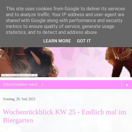
This site uses cookies from Google to deliver its services
and to analyze traffic. Your IP address and user-agent are
shared with Google along with performance and security
metrics to ensure quality of service, generate usage
statistics, and to detect and address abuse.
LEARN MORE
GOT IT
▼
Sonntag, 26. Juni 2022
Wochenrückblick KW 25 - Endlich mal im
Biergarten