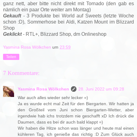
ganz nett, aber bitte nicht direkt mit Tornado (den gab es
nämlich ein paar Orte weiter am Montag)
Gekauft
- 3 Produkte bei World auf Sweets (letzte Woche
schon :D), Sommerhose bei Aldi, Katzen Mount im Blizzard
Shop
Geklickt
-
RTL+,
Blizzard Shop, dm Onlineshop
Yasmina Rosa Wölkchen
um
23:59
Teilen
7 Kommentare:
Yasmina Rosa Wölkchen
28. Juni 2022 um 09:28
War auch alles wieder sehr lecker =)
Ja es wurde echt mal Zeit für den Biergarten. Wir hatten ja
den Großteil vom Juni schon Biergarten-Wetter, aber
irgendwie hab ichs trotzdem nie geschafft xD Ich drück die
Daumen, dass es bei dir auch bald klappt =)
Wir haben die Hitze schon was länger und heute mal einen
kühleren Tag, ich genieße das richtig :D Zum Glück auch