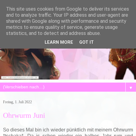
This site uses cookies from Google to deliver its services
and to analyze traffic. Your IP address and user-agent are
shared with Google along with performance and security
metrics to ensure quality of service, generate usage
statistics, and to detect and address abuse.
LEARN MORE
GOT IT
▼
Freitag, 1. Juli 2022
Ohrwurm Juni
So dieses Mal bin ich wieder pünktlich mit meinem Ohrwurm
*tschaka*. Da is schon wieder ein halbes Jahr rum und