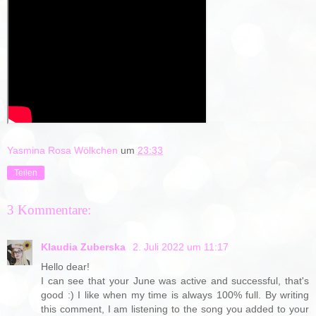
Yasmina Rosa Wölkchen
um
23:33
Teilen
3 Kommentare:
Klaudia Zuberska
2. Juli 2022 um 11:17
Hello dear!
I can see that your June was active and successful, that's
good :) I like when my time is always 100% full. By writing
this comment, I am listening to the song you added to your