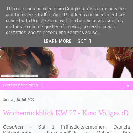
This site uses cookies from Google to deliver its services
and to analyze traffic. Your IP address and user-agent are
shared with Google along with performance and security
metrics to ensure quality of service, generate usage
statistics, and to detect and address abuse.
LEARN MORE
GOT IT
▼
Sonntag, 10. Juli 2022
Wochenrückblick KW 27 - Kino Vollgas :D
Gesehen
- Sat 1 Frühstücksfernsehen, Daniela
Katzenberger - Familienglück auf Mallorca, Die