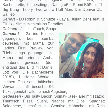
Bachelorette,
Liebesdings, Das große Promi-Büßen, The
Big Bang Theory, Two and a Half Men,
Der Denver-Clan,
Galileo
Gehört
- DJ Robin & Schürze - Layla, Julian Benz feat. Isi
Glück - Nimm mich mit ins Paradies
Gelesen
- Jolie, InTouch, Shape
Gemacht
- 2x ins Fitness
gegangen, beim Zumba
gewesen, mit Mama zur
Ladies First Preview von
"Liebesdings" gegangen, mit
Mama auf einem Aruba
Infoabend gewesen (dort
entstand das Bild mit Daniel
Lott von "Die Bachelorette
2018"), 1 Home Workout,
meinen Opa samt britischer
Verwandtschaft besucht, 9€
Ticket genutzt - alleine nach Augsburg
Gegessen
- Big Tasty Bacon, Spinat-Käse-Taler mit Tzaziki,
Thunfisch Pizza, Sushi, Nachos mit Dips,
Spaghetti
Bolognese,
Lachsfilet mit Gemüse, Hähnchen mit Reis,