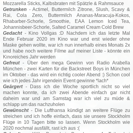
Mozzarella Sticks, Kalbsbraten mit Spätzle & Rahmsauce
Getrunken
- Actimel, Buttermilch Zitrone, Slush, Scavy &
Rai, Cola Zero, Buttermilch Ananas-Maracuja-Kokos,
Rhabarber-Schorle, Smoothie, EAA Lemon Iced Tea,
Johannisbeer-Schorle, Salted Caramel Cream Cold Brew
Gedacht
- Kino Vollgas :D Nachdem ich das letzte Mal
Ende Februar 2020 im Kino war und erst wieder ohne
Maske gehen wollte, war ich nun innerhalb eines Monats 2x
und habe noch weitere Filme auf meiner Liste - könnte ein
Kinoreiches Jahr werden
Gefreut
- Über den mega Gewinn von Radio Arabella
München - zwei Karten für die Backstreet Boys in München
im Oktober - das wird ein richtig cooler Abend :) Schon cool
wie ich jedes Jahr irgendein Event gewinne *lach*
Geärgert
- Dass ich die Woche sportlich nicht so viel
machen konnte, da ich zwei Abende einfach gar nicht
daheim war und am Samstag war ich viel zu müde &
schlapp um das nachzuholen
Gewünscht
- Die Lufthansa kündigt an weitere Flüge zu
streichen und ich hoffe einfach, dass sie unsere Stockholm
Flüge in 10 Tagen bitte so lassen. Wenn Stockholm wie
2020 nochmal ausfällt, rast ich aus :(