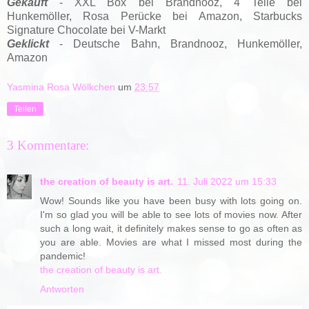
Gekauft
- XXL Box bei Brandnooz, 4 Teile bei
Hunkemöller,
Rosa Perücke bei Amazon,
Starbucks
Signature Chocolate bei V-Markt
Geklickt
- Deutsche Bahn, Brandnooz, Hunkemöller,
Amazon
Yasmina Rosa Wölkchen
um
23:57
Teilen
3 Kommentare:
the creation of beauty is art.
11. Juli 2022 um 15:33
Wow! Sounds like you have been busy with lots going on.
I'm so glad you will be able to see lots of movies now. After
such a long wait, it definitely makes sense to go as often as
you are able. Movies are what I missed most during the
pandemic!
the creation of beauty is art.
Antworten