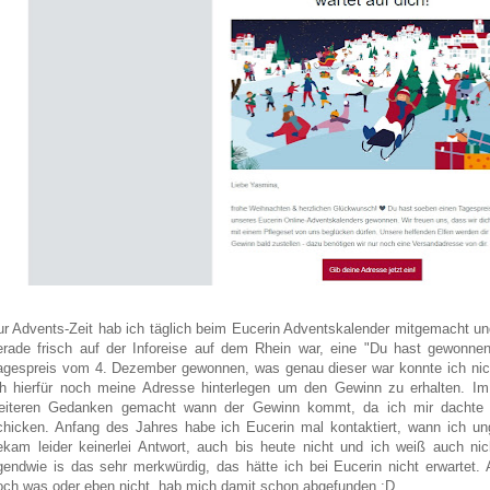
ur Advents-Zeit hab ich täglich beim Eucerin Adventskalender mitgemacht u
erade frisch auf der Inforeise auf dem Rhein war, eine "Du hast gewonnen
agespreis vom 4. Dezember gewonnen, was genau dieser war konnte ich nich
ch hierfür noch meine Adresse hinterlegen um den Gewinn zu erhalten. I
eiteren Gedanken gemacht wann der Gewinn kommt, da ich mir dachte ve
chicken. Anfang des Jahres habe ich Eucerin mal kontaktiert, wann ich u
ekam leider keinerlei Antwort, auch bis heute nicht und ich weiß auch nic
rgendwie is das sehr merkwürdig, das hätte ich bei Eucerin nicht erwartet.
och was oder eben nicht, hab mich damit schon abgefunden :D