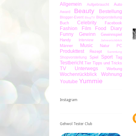
Allgemein
Auto
Aufgebraucht
Beauty
Bestellung
Award
Blogger-Event
Blogvorstellung
BlogTV
Celebrity
Buch
Facebook
Fashion
Film
Food Diary
Funny
Gewinn
Gewinnspiel
Handy
Interview
Jahresrückblick
Music
Männer
Natur
PC
Produkttest
Rezept
Sammlung
Sport
Spiel
Tag
Shopvorstellung
Testbericht
Tier
Tipps und Tricks
TV
Unterwegs
Werbung
Wochenrückblick
Wohnung
Yummie
Youtube
Instagram
Gehwol Tester Club