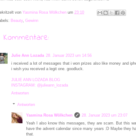
ekritzelt von
Yasmina Rosa Wölkchen
um
23:10
abels:
Beauty
,
Gewinn
7 Kommentare:
Julie Ann Lozada
28. Januar 2023 um 14:56
i received a lot of messages that i won prizes also like money and iph
i wish you received a legit one. goodluck.
JULIE ANN LOZADA BLOG
INSTAGRAM: @julieann_lozada
Antworten
Antworten
Yasmina Rosa Wölkchen
28. Januar 2023 um 23:07
Yeah I also know this messages, they are scam. But this was
have the advent calendar since many years :D Maybe they hav
that.