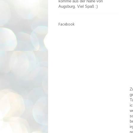
komme aus der Nähe von
Augsburg. Viel Spaß :)
Facebook
Z
g
T
i
w
s
b
i
n