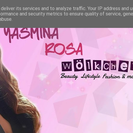
deliver its services and to analyze traffic. Your IP address and 
formance and security metrics to ensure quality of service, gen
abuse.