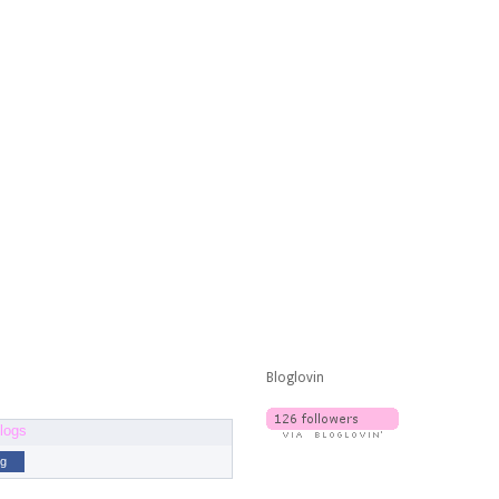
Bloglovin
og