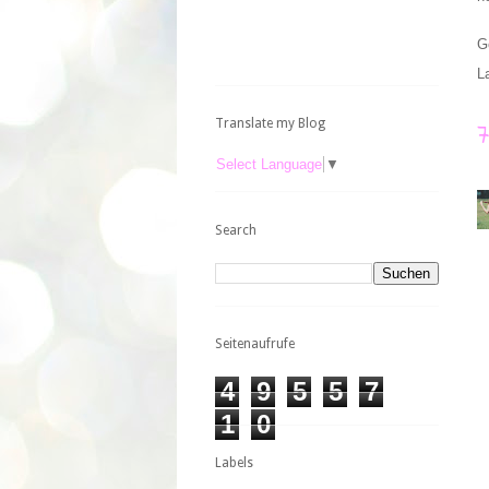
G
L
Translate my Blog
Select Language
▼
Search
Seitenaufrufe
4
9
5
5
7
1
0
Labels