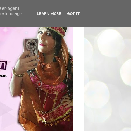
user-agent
erate usage
LEARN MORE
GOT IT