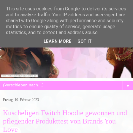
This site uses cookies from Google to deliver its services
and to analyze traffic. Your IP address and user-agent are
shared with Google along with performance and security
metrics to ensure quality of service, generate usage
statistics, and to detect and address abuse.
LEARN MORE
GOT IT
▼
Freitag, 10. Februar 2023
Kuscheligen Twitch Hoodie gewonnen und
pflegender Produkttest von Brands You
Love