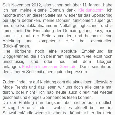
Seit November 2012, also schon seit über 11 Jahren, habe
ich nun meine eigene Domain dank
Kleidung.com
. Ich
möchte mich an dieser Stelle mal wieder für das Sponsoring
bei Björn bedanken, meine Domain funktioniert super gut
und eine Kontaktaufnahme im Notfall gelingt schnell und is
immer nett. Die Einrichtung der Domain gelang easy, man
kann sich auf der Seite anmelden und bekommt eine
Anleitung und kompetente Hilfe bei eventuellen
(Rück-)Fragen.
Hier übrigens noch eine absolute Empfehlung für
Blogger/innen, die sich bei ihrem Impressum vielleicht noch
unschlüssig sind oder neu mit dem Bloggen
anfangen:
Fashion Impressum Generator
. Damit seid ihr auf
der sicheren Seite mit einem guten Impressum.
Zudem findet ihr auf Kleidung.com die aktuellsten Lifestyle &
Mode Trends und das lesen wir uns doch alle gerne mal
durch, oder nicht? Ich hab heute auch direkt mal wieder
geschaut und einiges Spannendes lesen können.
Da der Frühling nun langsam aber sicher auch endlich
Einzug bei uns findet - wobei es aktuell bei uns im
Schwabenländle wieder frischer is - könnt ihr hier direkt ein