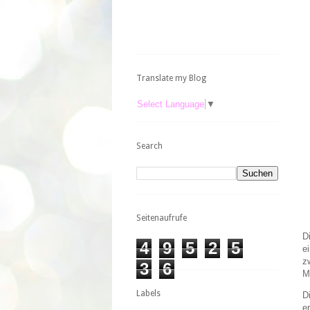
Translate my Blog
Select Language
▼
Search
Seitenaufrufe
D
4
9
5
2
5
e
z
3
6
M
Labels
D
e