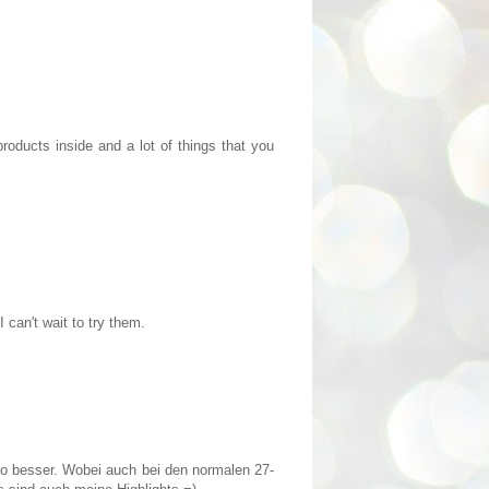
products inside and a lot of things that you
 can't wait to try them.
so besser. Wobei auch bei den normalen 27-