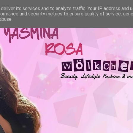
deliver its services and to analyze traffic. Your IP address and 
formance and security metrics to ensure quality of service, gen
abuse.