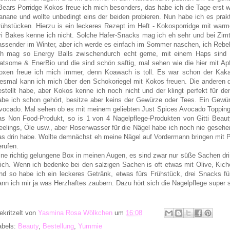
Bears Porridge Kokos freue ich mich besonders, das habe ich die Tage erst
anane und wollte unbedingt eins der beiden probieren. Nun habe ich es prak
rühstücken. Hierzu is ein leckeres Rezept im Heft - Kokosporridge mit warme
ri Bakes kenne ich nicht. Solche Hafer-Snacks mag ich eh sehr und bei Zimt
assender im Winter, aber ich werde es einfach im Sommer naschen, ich Rebell
ch mag so Energy Balls zwischendurch echt gerne, mit einem Haps sind 
atsome & EnerBio und die sind schön saftig, mal sehen wie die hier mit Ap
oxen freue ich mich immer, denn Koawach is toll. Es war schon der Kakao
iesmal kann ich mich über den Schokoriegel mit Kokos freuen. Die anderen d
estellt habe, aber Kokos kenne ich noch nicht und der klingt perfekt für
abe ich schon gehört, besitze aber keins der Gewürze oder Tees. Ein Gewürz 
vocado. Mal sehen ob es mit meinem geliebten Just Spices Avocado Topping 
as Non Food-Produkt, so is 1 von 4 Nagelpflege-Produkten von Gitti Beaut
eelings, Öle usw., aber Rosenwasser für die Nägel habe ich noch nie gesehe
as drin habe. Wollte demnächst eh meine Nägel auf Vordermann bringen mit 
erufen.
ine richtig gelungene Box in meinen Augen, es sind zwar nur süße Sachen dri
ich. Wenn ich bedenke bei den salzigen Sachen is oft etwas mit Olive, Kich
nd so habe ich ein leckeres Getränk, etwas fürs Frühstück, drei Snacks f
ann ich mir ja was Herzhaftes zaubern. Dazu hört sich die Nagelpflege super
ekritzelt von
Yasmina Rosa Wölkchen
um
16:08
abels:
Beauty
,
Bestellung
,
Yummie