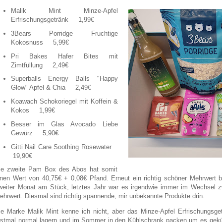
Malik Mint Minze-Apfel
Erfrischungsgetränk 1,99€
3Bears Porridge Fruchtige
Kokosnuss 5,99€
Pri Bakes Hafer Bites mit
Zimtfüllung 2,49€
Superballs Energy Balls "Happy
Glow" Apfel & Chia 2,49€
Koawach Schokoriegel mit Koffein &
Kokos 1,99€
Besser im Glas Avocado Liebe
Gewürz 5,90€
Gitti Nail Care Soothing Rosewater
19,90€
ie zweite Pam Box des Abos hat somit
inen Wert von 40,75€ + 0,08€ Pfand. Erneut ein richtig schöner Mehrwert b
weiter Monat am Stück, letztes Jahr war es irgendwie immer im Wechsel
ehrwert. Diesmal sind richtig spannende, mir unbekannte Produkte drin.
ie Marke Malik Mint kenne ich nicht, aber das Minze-Apfel Erfrischungsge
rstmal normal lagern und im Sommer in den Kühlschrank packen um es gekü