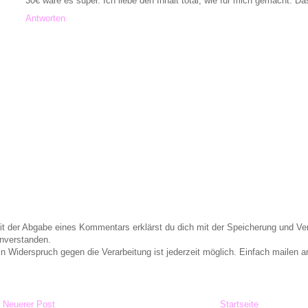
30€ wäre es super. Ich liebe den Inhalt total, wie für mich gemacht. D
Antworten
it der Abgabe eines Kommentars erklärst du dich mit der Speicherung und 
inverstanden.
in Widerspruch gegen die Verarbeitung ist jederzeit möglich. Einfach maile
Neuerer Post
Startseite