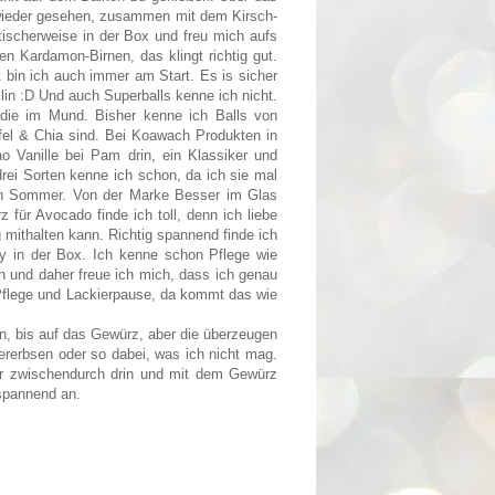
 wieder gesehen, zusammen mit dem Kirsch-
tischerweise in der Box und freu mich aufs
n Kardamon-Birnen, das klingt richtig gut.
 bin ich auch immer am Start. Es is sicher
in :D Und auch Superballs kenne ich nicht.
die im Mund. Bisher kenne ich Balls von
fel & Chia sind. Bei Koawach Produkten in
 Vanille bei Pam drin, ein Klassiker und
rei Sorten kenne ich schon, da ich sie mal
 den Sommer. Von der Marke Besser im Glas
für Avocado finde ich toll, denn ich liebe
mithalten kann. Richtig spannend finde ich
y in der Box. Ich kenne schon Pflege wie
n und daher freue ich mich, dass ich genau
Pflege und Lackierpause, da kommt das wie
n, bis auf das Gewürz, aber die überzeugen
ererbsen oder so dabei, was ich nicht mag.
ür zwischendurch drin und mit dem Gewürz
 spannend an.