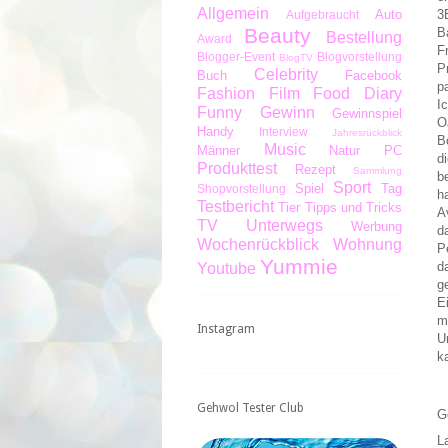
Allgemein
Auto
3
Aufgebraucht
Beauty
B
Bestellung
Award
F
Blogger-Event
Blogvorstellung
BlogTV
P
Celebrity
Buch
Facebook
p
Fashion
Film
Food Diary
I
Funny
Gewinn
Gewinnspiel
O
Handy
Interview
Jahresrückblick
B
Music
Männer
Natur
PC
d
Produkttest
Rezept
Sammlung
b
Sport
Spiel
Tag
Shopvorstellung
h
Testbericht
Tier
Tipps und Tricks
A
TV
Unterwegs
Werbung
d
Wochenrückblick
Wohnung
P
Yummie
d
Youtube
g
E
m
Instagram
U
k
Gehwol Tester Club
G
L