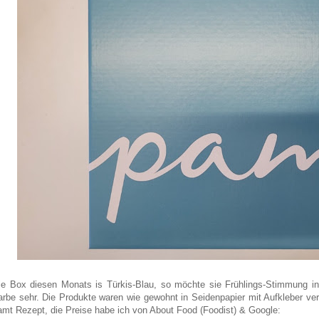
ie Box diesen Monats is Türkis-Blau, so möchte sie Frühlings-Stimmung in
arbe sehr. Die Produkte waren wie gewohnt in Seidenpapier mit Aufkleber ve
amt Rezept, die Preise habe ich von About Food (Foodist) & Google: