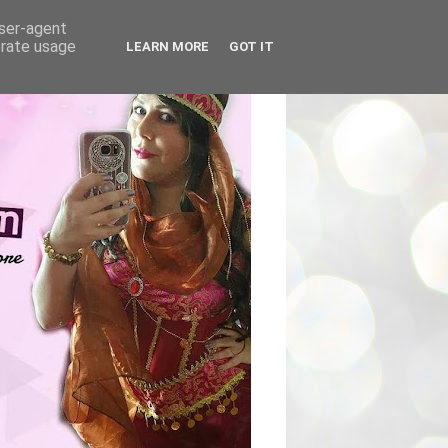
user-agent
erate usage
LEARN MORE
GOT IT