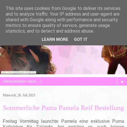
This site uses cookies from Google to deliver its services
and to analyze traffic. Your IP address and user-agent are
shared with Google along with performance and security
metrics to ensure quality of service, generate usage
statistics, and to detect and address abuse.
LEARN MORE
GOT IT
▼
Mittwoch, 26. Juli 2023
Sommerliche Puma Pamela Reif Bestellung
Freitag Vormittag launchte Pamela eine exklusive Puma
Kollektion für Zalando, bei welcher es auch keinen