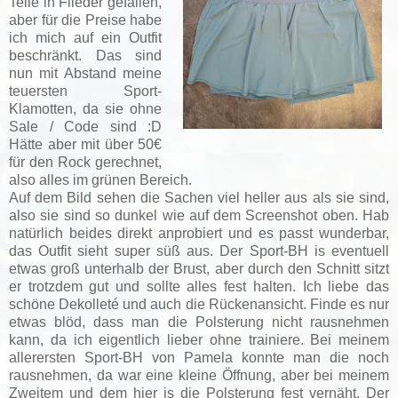
Teile in Flieder gefallen,
aber für die Preise habe
ich mich auf ein Outfit
beschränkt. Das sind
nun mit Abstand meine
teuersten Sport-
Klamotten, da sie ohne
Sale / Code sind :D
Hätte aber mit über 50€
für den Rock gerechnet,
also alles im grünen Bereich.
Auf dem Bild sehen die Sachen viel heller aus als sie sind,
also sie sind so dunkel wie auf dem Screenshot oben. Hab
natürlich beides direkt anprobiert und es passt wunderbar,
das Outfit sieht super süß aus. Der Sport-BH is eventuell
etwas groß unterhalb der Brust, aber durch den Schnitt sitzt
er trotzdem gut und sollte alles fest halten. Ich liebe das
schöne Dekolleté und auch die Rückenansicht. Finde es nur
etwas blöd, dass man die Polsterung nicht rausnehmen
kann, da ich eigentlich lieber ohne trainiere. Bei meinem
allerersten Sport-BH von Pamela konnte man die noch
rausnehmen, da war eine kleine Öffnung, aber bei meinem
Zweitem und dem hier is die Polsterung fest vernäht. Der