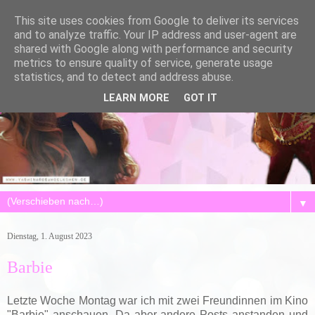
This site uses cookies from Google to deliver its services
and to analyze traffic. Your IP address and user-agent are
shared with Google along with performance and security
metrics to ensure quality of service, generate usage
statistics, and to detect and address abuse.
LEARN MORE
GOT IT
▼
Dienstag, 1. August 2023
Barbie
Letzte Woche Montag war ich mit zwei Freundinnen im Kino
"Barbie" anschauen. Da aber andere Posts anstanden und