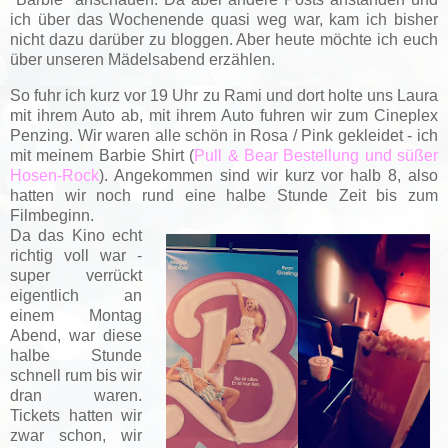
ich über das Wochenende quasi weg war, kam ich bisher
nicht dazu darüber zu bloggen. Aber heute möchte ich euch
über unseren Mädelsabend erzählen.
So fuhr ich kurz vor 19 Uhr zu Rami und dort holte uns Laura
mit ihrem Auto ab, mit ihrem Auto fuhren wir zum Cineplex
Penzing. Wir waren alle schön in Rosa / Pink gekleidet - ich
mit meinem Barbie Shirt (
Pull & Bear Bestellung und süßer
Hosen-Rock
). Angekommen sind wir kurz vor halb 8, also
hatten wir noch rund eine halbe Stunde Zeit bis zum
Filmbeginn.
Da das Kino echt
richtig voll war -
super verrückt
eigentlich an
einem Montag
Abend, war diese
halbe Stunde
schnell rum bis wir
dran waren.
Tickets hatten wir
zwar schon, wir