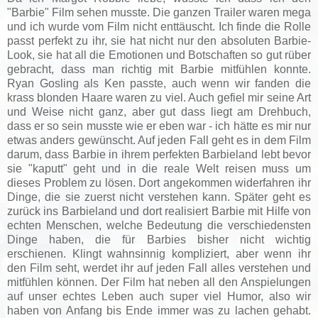
"Barbie" Film sehen musste. Die ganzen Trailer waren mega
und ich wurde vom Film nicht enttäuscht. Ich finde die Rolle
passt perfekt zu ihr, sie hat nicht nur den absoluten Barbie-
Look, sie hat all die Emotionen und Botschaften so gut rüber
gebracht, dass man richtig mit Barbie mitfühlen konnte.
Ryan Gosling als Ken passte, auch wenn wir fanden die
krass blonden Haare waren zu viel. Auch gefiel mir seine Art
und Weise nicht ganz, aber gut dass liegt am Drehbuch,
dass er so sein musste wie er eben war - ich hätte es mir nur
etwas anders gewünscht. Auf jeden Fall geht es in dem Film
darum, dass Barbie in ihrem perfekten Barbieland lebt bevor
sie "kaputt" geht und in die reale Welt reisen muss um
dieses Problem zu lösen. Dort angekommen widerfahren ihr
Dinge, die sie zuerst nicht verstehen kann. Später geht es
zurück ins Barbieland und dort realisiert Barbie mit Hilfe von
echten Menschen, welche Bedeutung die verschiedensten
Dinge haben, die für Barbies bisher nicht wichtig
erschienen. Klingt wahnsinnig kompliziert, aber wenn ihr
den Film seht, werdet ihr auf jeden Fall alles verstehen und
mitfühlen können. Der Film hat neben all den Anspielungen
auf unser echtes Leben auch super viel Humor, also wir
haben von Anfang bis Ende immer was zu lachen gehabt.