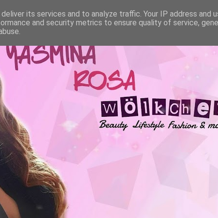
deliver its services and to analyze traffic. Your IP address and 
formance and security metrics to ensure quality of service, gen
abuse.