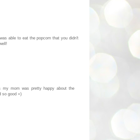
was able to eat the popcorn that you didn't
well!
 Yes my mom was pretty happy about the
d so good =)