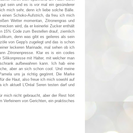
 gut sein und es is vor mal ein gesünderer
h mich sehr, denn ich liebe solche Bälle.
n einen Schoko-Aufstrich, da freu ich mich
eißen Wetter momentan, Zitronengras und
mecken wird, da er keinerlei Zucker enthält
ein 15% Code zum Bestellen drauf, ziemlich
ilikum, denn was gibt es geileres als sein
rzöle von Gepp's zugelegt und das is schon
 einer leckeren Marinade, mal sehen ob ich
nn Zitronenpresse. Klar es is ein cooles
e Silikonpresse mit Halter, mit welcher man
schrank aufbewahren kann. Ich hab eine
auche, aber an sich schon cool. Und meine
Pamela uns ja richtig gegönnt. Die Marke
für die Haut, also freue ich mich sowohl auf
ich aktuell L'Oréal Seren testen darf und
ür mich nicht gebraucht, aber der Rest hört
m Verfeinern von Gerichten, ein praktisches