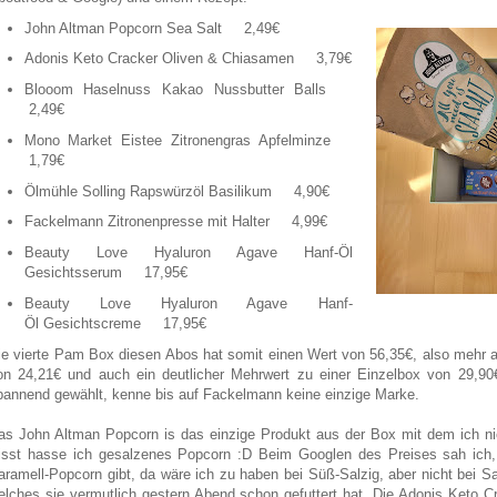
John Altman Popcorn Sea Salt 2,49€
Adonis Keto Cracker Oliven & Chiasamen 3,79€
Blooom Haselnuss Kakao Nussbutter Balls
2,49€
Mono Market Eistee Zitronengras Apfelminze
1,79€
Ölmühle Solling Rapswürzöl Basilikum 4,90€
Fackelmann Zitronenpresse mit Halter 4,99€
Beauty Love Hyaluron Agave Hanf-Öl
Gesichtsserum 17,95€
Beauty Love Hyaluron Agave Hanf-
Öl Gesichtscreme 17,95€
ie vierte Pam Box diesen Abos hat somit einen Wert von 56,35€, also mehr 
on 24,21€ und auch ein deutlicher Mehrwert zu einer Einzelbox von 29,90
pannend gewählt, kenne bis auf Fackelmann keine einzige Marke.
as John Altman Popcorn is das einzige Produkt aus der Box mit dem ich nic
isst hasse ich gesalzenes Popcorn :D Beim Googlen des Preises sah ich
aramell-Popcorn gibt, da wäre ich zu haben bei Süß-Salzig, aber nicht bei S
elches sie vermutlich gestern Abend schon gefuttert hat. Die Adonis Keto 