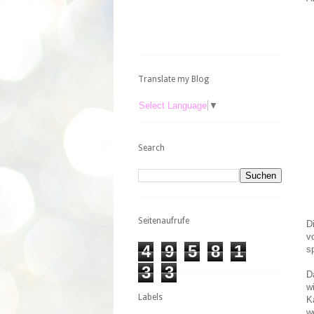
Translate my Blog
Select Language
▼
Search
Seitenaufrufe
D
v
4
9
5
8
1
s
3
3
D
w
Labels
K
w