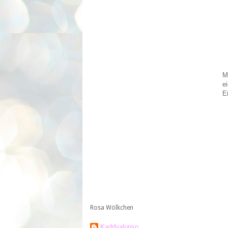
M
e
E
Rosa Wölkchen
Kaddyalonso