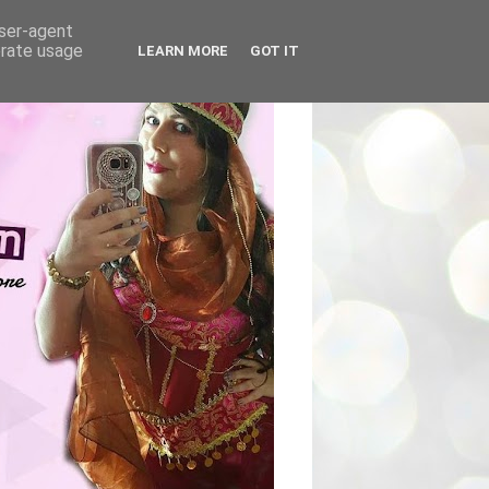
user-agent
erate usage
LEARN MORE
GOT IT