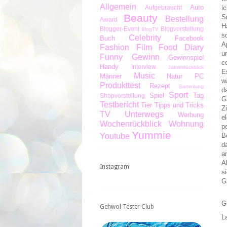
Allgemein
Auto
i
Aufgebraucht
Beauty
S
Bestellung
Award
H
Blogger-Event
Blogvorstellung
BlogTV
s
Celebrity
Buch
Facebook
A
Fashion
Film
Food Diary
u
Funny
Gewinn
Gewinnspiel
c
Handy
Interview
Jahresrückblick
E
Music
Männer
Natur
PC
w
Produkttest
Rezept
Sammlung
d
Sport
Spiel
Tag
Shopvorstellung
G
Testbericht
Tier
Tipps und Tricks
Z
TV
Unterwegs
Werbung
e
Wochenrückblick
Wohnung
p
Yummie
B
Youtube
d
a
A
Instagram
s
G
G
Gehwol Tester Club
L