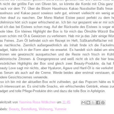
ch nicht der größte Fan von Oliven bin, so könnte die Kombi mit Chia ganz
nack vor dem TV. Über die Bloom Haselnuss Kakao Nussbutter Balls freue ic
aselnuss und Kakao passt sowieso sehr gut, erinnert vielleicht ein wenig a
chon drauf zu naschen. Der Mono Market Eistee passt perfekt zu dem h
pfelminze hört sich super erfrischend an. Ich bin nur gespannt wie er mir sch
nd ich das bei Eistees schon mag. Auf der Rückseite des Eistees is sogar 
oole Idee. Ein kleines Highlight der Box is für mich das Ölmühle Würzöl Bas
ssen schön mit Öl & Gewürzen zu verfeinern. Hab mir ja das Jahr einige Wü
as Feines. Zum Öl befindet sich ein Rezept im Heft, Süßkartoffelfächer mit
as nachkoche. Ziemlich außergewöhnlich als Inhalt finde ich die Fackelma
adget, hätte ich in der Form aber nie erwartet. Es handelt sich dabei um ein
itronen wie gewünscht ausquetschen und die Reste noch frisch im Kühl
lektronische Zitronen- & Orangenpresse und weiß nicht ob ich die hier br
ersönlichen Highlights der Box sind gleich zwei Beauty-Produkte, da hat 
eauty Love sagt mir nichts, aber Hyaluron, Agave und Hanf-Öl is nie verkehrt 
as Serum als auch auf die Creme. Werde beides aber erstmal verstauen, da 
ndere Gesichtscremes verwende.
lso ich bin mit der aktuellen Box echt zufrieden, gut das Popcorn hätte es f
ich interessant an. Es sind tolle Snacks, ein erfrischendes Getränk, etwas zu
adget und tolle Pflege-Produkte drin und dazu die tolle Box in Apfelgrün.
ekritzelt von
Yasmina Rosa Wölkchen
um
11:45
abels:
Beauty
,
Bestellung
,
Wohnung
,
Yummie