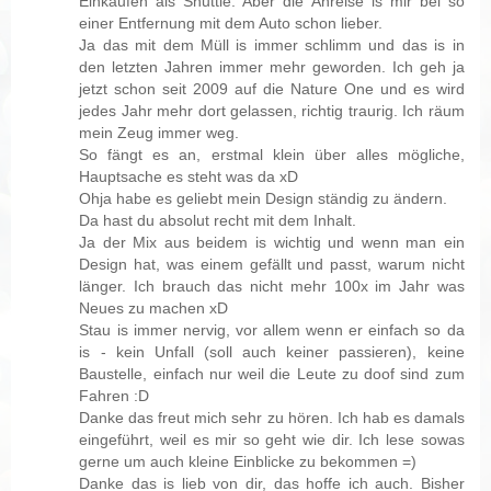
Einkaufen als Shuttle. Aber die Anreise is mir bei so
einer Entfernung mit dem Auto schon lieber.
Ja das mit dem Müll is immer schlimm und das is in
den letzten Jahren immer mehr geworden. Ich geh ja
jetzt schon seit 2009 auf die Nature One und es wird
jedes Jahr mehr dort gelassen, richtig traurig. Ich räum
mein Zeug immer weg.
So fängt es an, erstmal klein über alles mögliche,
Hauptsache es steht was da xD
Ohja habe es geliebt mein Design ständig zu ändern.
Da hast du absolut recht mit dem Inhalt.
Ja der Mix aus beidem is wichtig und wenn man ein
Design hat, was einem gefällt und passt, warum nicht
länger. Ich brauch das nicht mehr 100x im Jahr was
Neues zu machen xD
Stau is immer nervig, vor allem wenn er einfach so da
is - kein Unfall (soll auch keiner passieren), keine
Baustelle, einfach nur weil die Leute zu doof sind zum
Fahren :D
Danke das freut mich sehr zu hören. Ich hab es damals
eingeführt, weil es mir so geht wie dir. Ich lese sowas
gerne um auch kleine Einblicke zu bekommen =)
Danke das is lieb von dir, das hoffe ich auch. Bisher