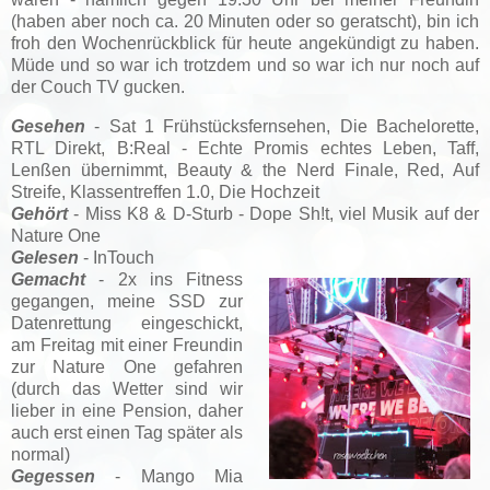
(haben aber noch ca. 20 Minuten oder so geratscht), bin ich
froh den Wochenrückblick für heute angekündigt zu haben.
Müde und so war ich trotzdem und so war ich nur noch auf
der Couch TV gucken.
Gesehen
- Sat 1 Frühstücksfernsehen, Die Bachelorette,
RTL Direkt, B:Real - Echte Promis echtes Leben, Taff,
Lenßen übernimmt, Beauty & the Nerd Finale, Red, Auf
Streife, Klassentreffen 1.0, Die Hochzeit
Gehört
- Miss K8 & D-Sturb - Dope Sh!t, viel Musik auf der
Nature One
Gelesen
- InTouch
Gemacht
- 2x ins Fitness
gegangen, meine SSD zur
Datenrettung eingeschickt,
am Freitag mit einer Freundin
zur Nature One gefahren
(durch das Wetter sind wir
lieber in eine Pension, daher
auch erst einen Tag später als
normal)
Gegessen
- Mango Mia