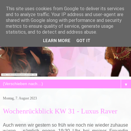
This site uses cookies from Google to deliver its services
and to analyze traffic. Your IP address and user-agent are
shared with Google along with performance and security
metrics to ensure quality of service, generate usage
statistics, and to detect and address abuse.
LEARN MORE
GOT IT
▼
Montag, 7. August 2023
Wochenrückblick KW 31 - Luxus Raver
Auch wenn wir gestern so früh wie noch nie wieder zuhause
waren - nämlich gegen 19:30 Uhr bei meiner Freundin