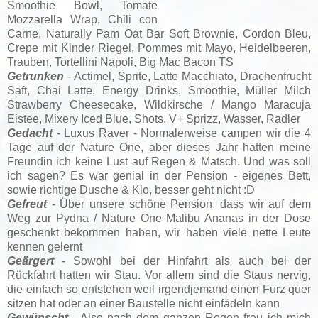
Smoothie Bowl, Tomate
Mozzarella Wrap, Chili con
Carne, Naturally Pam Oat Bar Soft Brownie, Cordon Bleu,
Crepe mit Kinder Riegel, Pommes mit Mayo, Heidelbeeren,
Trauben, Tortellini Napoli, Big Mac Bacon TS
Getrunken
- Actimel, Sprite, Latte Macchiato, Drachenfrucht
Saft, Chai Latte, Energy Drinks, Smoothie, Müller Milch
Strawberry Cheesecake, Wildkirsche / Mango Maracuja
Eistee, Mixery Iced Blue, Shots, V+ Sprizz, Wasser, Radler
Gedacht
- Luxus Raver - Normalerweise campen wir die 4
Tage auf der Nature One, aber dieses Jahr hatten meine
Freundin ich keine Lust auf Regen & Matsch. Und was soll
ich sagen? Es war genial in der Pension - eigenes Bett,
sowie richtige Dusche & Klo, besser geht nicht :D
Gefreut
- Über unsere schöne Pension, dass wir auf dem
Weg zur Pydna / Nature One Malibu Ananas in der Dose
geschenkt bekommen haben, wir haben viele nette Leute
kennen gelernt
Geärgert
- Sowohl bei der Hinfahrt als auch bei der
Rückfahrt hatten wir Stau. Vor allem sind die Staus nervig,
die einfach so entstehen weil irgendjemand einen Furz quer
sitzen hat oder an einer Baustelle nicht einfädeln kann
Gewünscht
- Also nach dem ganzen Regen freu ich mich