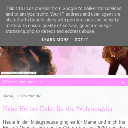
This site uses cookies from Google to deliver its services
and to analyze traffic. Your IP address and user-agent are
shared with Google along with performance and security
metrics to ensure quality of service, generate usage
statistics, and to detect and address abuse.
LEARN MORE
GOT IT
▼
Montag, 11. September 2023
Neue Herbst-Deko für die Wohnungstür
Heute in der Mittagspause ging es für Mama und mich ins
Eiscafé Venezia bei uns im Ort, da ich aus 2020 und der