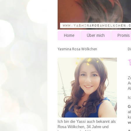
Home
Über mich
Promis
Yasmina Rosa Wölkchen
D
Z
A
A
I
G
a
k
Ich bin die Yassi auch bekannt als
v
Rosa Wölkchen, 34 Jahre und