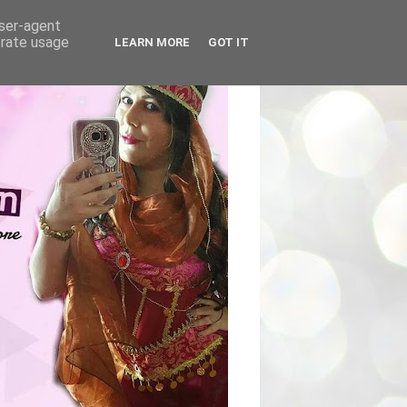
user-agent
erate usage
LEARN MORE
GOT IT