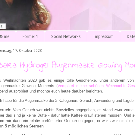
 & me
Formel 1
Social Networks
Impressum
Date
ienstag, 17. Oktober 2023
Balea Hydrogel Augenmaske Glowing Mo
u Weihnachten 2020 gab es einige tolle Geschenke, unter anderem von 
ugenmaske Glowing Moments (
Verspätet meine schönen Weihnachts-Ge
bend ausprobiert und möchte euch heute darüber berichten.
ch habe für die Augenmaske die 3 Kategorien: Geruch, Anwendung und Ergebn
eruch:
Vom Geruch war nichts Spezielles angegeben, es stand zwar vorne a
ber das sind ja keine Düfte - dafür hätte Kaffee drauf stehen müssen. Und s
am mir dann ein relativ parfümierter Geruch entgegen, er war zwar nicht ex
on 5 möglichen Sternen