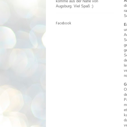
A
komme aus der Nähe von
d
Augsburg. Viel Spaß :)
r
S
Facebook
E
u
A
S
g
g
S
d
l
v
n
G
O
d
P
m
e
k
d
v