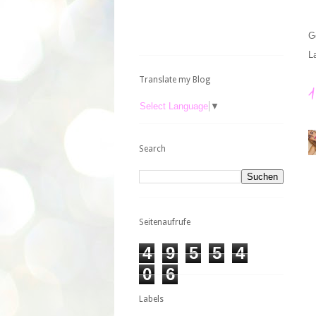
G
L
Translate my Blog
Select Language
▼
Search
Seitenaufrufe
4
9
5
5
4
0
6
Labels