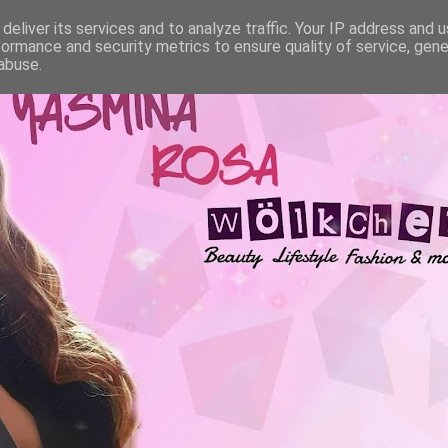
deliver its services and to analyze traffic. Your IP address and 
formance and security metrics to ensure quality of service, gen
abuse.