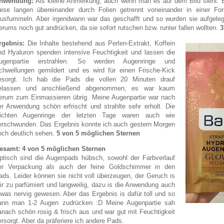
nwendung:
Als kleine Anmerkung, auch wenn man es auf dem Bild sieht: 
iese langen übereinander durch Folien getrennt voneinander in einer For
ausfummeln. Aber irgendwann war das geschafft und so wurden sie aufgelegt
erums noch gut andrücken, da sie sofort rutschen bzw. runter fallen wollten.
3
rgebnis:
Die Inhalte bestehend aus Perlen-Extrakt, Koffein
nd Hyaluron spenden intensive Feuchtigkeit und lassen die
ugenpartie erstrahlen. So werden Augenringe und
chwellungen gemildert und es wird für einen Frische-Kick
esorgt. Ich hab die Pads die vollen 20 Minuten drauf
elassen und anschließend abgenommen, es war kaum
erum zum Einmassieren übrig. Meine Augenpartie war nach
er Anwendung schön erfrischt und strahlte sehr erholt. Die
eichten Augenringe der letzten Tage waren auch wie
erschwunden. Das Ergebnis konnte ich auch gestern Morgen
och deutlich sehen.
5 von 5 möglichen Sternen
esamt: 4 von 5 möglichen Sternen
ptisch sind die Augenpads hübsch, sowohl der Farbverlauf
er Verpackung als auch der feine Goldschimmer in den
ads. Leider können sie nicht voll überzeugen, der Geruch is
ir zu parfümiert und langweilig, dazu is die Anwendung auch
twas nervig gewesen. Aber das Ergebnis is dafür toll und so
ann man 1-2 Augen zudrücken :D Meine Augenpartie sah
anach schön rosig & frisch aus und war gut mit Feuchtigkeit
ersorgt. Aber da präferiere ich andere Pads.