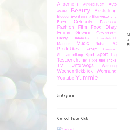
Allgemein
Auto
Aufgebraucht
Beauty
Bestellung
Award
Blogger-Event
Blogvorstellung
BlogTV
Celebrity
Buch
Facebook
Fashion
Film
Food Diary
Funny
Gewinn
Gewinnspiel
M
Handy
Interview
Jahresrückblick
e
Music
Männer
Natur
PC
E
Produkttest
Rezept
Sammlung
Sport
Spiel
Tag
Shopvorstellung
Testbericht
Tier
Tipps und Tricks
TV
Unterwegs
Werbung
Wochenrückblick
Wohnung
Yummie
Youtube
Instagram
Gehwol Tester Club