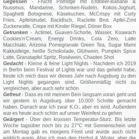
Gegessen
- Frucht Porridge mit Erdbeer-Banane &
Nussmus, Mandarine, Schinken-Nudeln, Kokos-Joghurt,
Spaghetti Bolognese, Käsekuchen, McCrispy mit Curly
Fries, Apfelstrudel, Backfisch, Raclette Brot, Apfel-Zimt
Zuckerwatte, Crepe mit Kinder Riegel, Döner Box
Getrunken
- Actimel, Guaven-Schorle, Wasser, Koawach
Cookies'n'Cream, Energy Drinks, Cola Zero, Latte
Macchiato,
Arizona Pomegranate Green Tea,
Sugar Mami
Kaktusfeige, heiße Schokolade, Glühwein, Pumpkin Spice
Latte, Granatapfel Spritz, Roséwein, Chaoten Shot
Gedacht
- Kleine & feine Light Nights - Nachdem ich 2019
in Berlin beim Festival of Lights war und das geliebt habe,
freute ich mich dass wir dieses Jahr nach Augsburg zu den
Light Nights gegangen sind. Größenmäßig nicht zu
vergleichen, aber auch sehr schön
Gefreut
- Dass es mit meinem Bein langsam voran geht und
wir gestern in Augsburg über 10.000 Schritte gemacht
haben. Danach war ich zwar K.O., aber es wird. Außerdem
war es heute auch schön auf unser Weinfest zu gehen
Geärgert
- Über den krassen Temperatur-Sturz. Bis letzte
Woche tagsüber noch bis zu 27°C mit Sonnenschein und
am Montag gab es morgens Frost und wurde auch nicht
wirklich warm. Also ich mag den Herbst & Winter, aber die