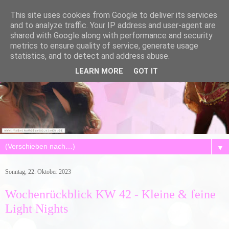
This site uses cookies from Google to deliver its services
and to analyze traffic. Your IP address and user-agent are
shared with Google along with performance and security
metrics to ensure quality of service, generate usage
statistics, and to detect and address abuse.
LEARN MORE
GOT IT
▼
Sonntag, 22. Oktober 2023
Wochenrückblick KW 42 - Kleine & feine
Light Nights