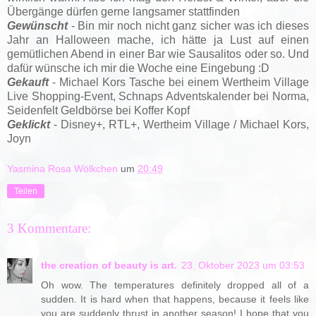
Übergänge dürfen gerne langsamer stattfinden
Gewünscht
- Bin mir noch nicht ganz sicher was ich dieses
Jahr an Halloween mache, ich hätte ja Lust auf einen
gemütlichen Abend in einer Bar wie Sausalitos oder so. Und
dafür wünsche ich mir die Woche eine Eingebung :D
Gekauft
- Michael Kors Tasche bei einem Wertheim Village
Live Shopping-Event, Schnaps Adventskalender bei Norma,
Seidenfelt Geldbörse bei Koffer Kopf
Geklickt
- Disney+, RTL+
, Wertheim Village / Michael Kors
,
Joyn
Yasmina Rosa Wölkchen
um
20:49
Teilen
3 Kommentare:
the creation of beauty is art.
23. Oktober 2023 um 03:53
Oh wow. The temperatures definitely dropped all of a
sudden. It is hard when that happens, because it feels like
you are suddenly thrust in another season! I hope that you