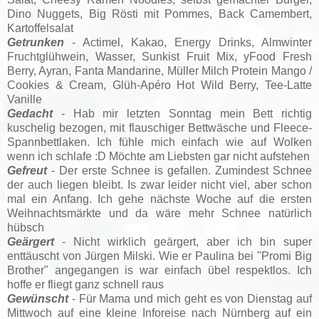
Dino Nuggets, Big Rösti mit Pommes, Back Camembert,
Kartoffelsalat
Getrunken
- Actimel, Kakao, Energy Drinks, Almwinter
Fruchtglühwein, Wasser, Sunkist Fruit Mix, yFood Fresh
Berry, Ayran, Fanta Mandarine, Müller Milch Protein Mango /
Cookies & Cream, Glüh-Apéro Hot Wild Berry, Tee-Latte
Vanille
Gedacht
- Hab mir letzten Sonntag mein Bett richtig
kuschelig bezogen, mit flauschiger Bettwäsche und Fleece-
Spannbettlaken. Ich fühle mich einfach wie auf Wolken
wenn ich schlafe :D Möchte am Liebsten gar nicht aufstehen
Gefreut
- Der erste Schnee is gefallen. Zumindest Schnee
der auch liegen bleibt. Is zwar leider nicht viel, aber schon
mal ein Anfang. Ich gehe nächste Woche auf die ersten
Weihnachtsmärkte und da wäre mehr Schnee natürlich
hübsch
Geärgert
- Nicht wirklich geärgert, aber ich bin super
enttäuscht von Jürgen Milski. Wie er Paulina bei "Promi Big
Brother" angegangen is war einfach übel respektlos. Ich
hoffe er fliegt ganz schnell raus
Gewünscht
- Für Mama und mich geht es von Dienstag auf
Mittwoch auf eine kleine Inforeise nach Nürnberg auf ein