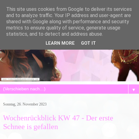
This site uses cookies from Google to deliver its services
and to analyze traffic. Your IP address and user-agent are
shared with Google along with performance and security
metrics to ensure quality of service, generate usage
statistics, and to detect and address abuse.
LEARN MORE
GOT IT
▼
Sonntag, 26. November 2023
Wochenrückblick KW 47 - Der erste
Schnee is gefallen