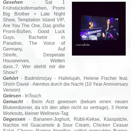
Gesehen
- Sat 1
Frühstücksfernsehen, Promi
Big Brother + Late Night
Show, Temptation Island VIP,
Are You The One, Das große
Promi-Büßen, Good Luck
Guys,
Bachelor in
Paradise,
The Voice of
Germany, Auf
Streife,
Desperate
Housewives,
Wetten
dass..?,
Wer stiehlt mir die
Show?
Gehört
- Badmómzjay - Hallelujah, Helene Fischer feat.
Shirin David - Atemlos durch die Nacht (10 Year Anniversary
Version)
Gelesen
- InTouch
Gemacht
- Beim Arzt gewesen (bekam einen neuen
Blutverdünner, da ich den alten nicht so vertrage), 3 Home
Workouts, kleiner Wellness-Tag
Gegessen
- Bananen-Joghurt, Rübli-Kekse, Kässpätzle,
Nachos mit Guacamole & Sour Cream, Chicken Ceasar
Salat, Cheesy Ramen Noodles, selbst gemachter Burger,