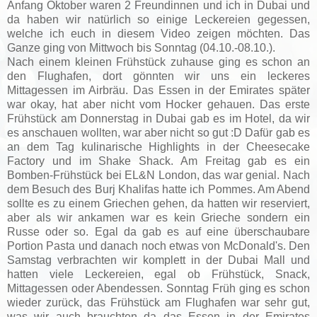
Anfang Oktober waren 2 Freundinnen und ich in Dubai und
da haben wir natürlich so einige Leckereien gegessen,
welche ich euch in diesem Video zeigen möchten. Das
Ganze ging von Mittwoch bis Sonntag (04.10.-08.10.).
Nach einem kleinen Frühstück zuhause ging es schon an
den Flughafen, dort gönnten wir uns ein leckeres
Mittagessen im Airbräu. Das Essen in der Emirates später
war okay, hat aber nicht vom Hocker gehauen. Das erste
Frühstück am Donnerstag in Dubai gab es im Hotel, da wir
es anschauen wollten, war aber nicht so gut :D Dafür gab es
an dem Tag kulinarische Highlights in der Cheesecake
Factory und im Shake Shack. Am Freitag gab es ein
Bomben-Frühstück bei EL&N London, das war genial. Nach
dem Besuch des Burj Khalifas hatte ich Pommes. Am Abend
sollte es zu einem Griechen gehen, da hatten wir reserviert,
aber als wir ankamen war es kein Grieche sondern ein
Russe oder so. Egal da gab es auf eine überschaubare
Portion Pasta und danach noch etwas von McDonald's. Den
Samstag verbrachten wir komplett in der Dubai Mall und
hatten viele Leckereien, egal ob Frühstück, Snack,
Mittagessen oder Abendessen. Sonntag Früh ging es schon
wieder zurück, das Frühstück am Flughafen war sehr gut,
was wir auch brauchten da das Essen in der Emirates