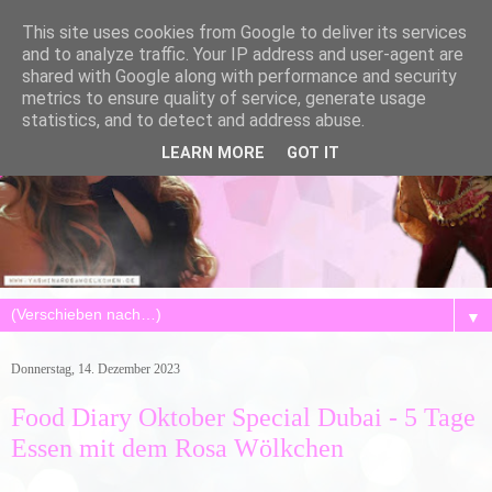
This site uses cookies from Google to deliver its services
and to analyze traffic. Your IP address and user-agent are
shared with Google along with performance and security
metrics to ensure quality of service, generate usage
statistics, and to detect and address abuse.
LEARN MORE
GOT IT
▼
Donnerstag, 14. Dezember 2023
Food Diary Oktober Special Dubai - 5 Tage
Essen mit dem Rosa Wölkchen