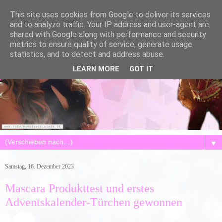
This site uses cookies from Google to deliver its services
and to analyze traffic. Your IP address and user-agent are
shared with Google along with performance and security
metrics to ensure quality of service, generate usage
statistics, and to detect and address abuse.
LEARN MORE
GOT IT
▼
Samstag, 16. Dezember 2023
Mascara Produkttest und erstes
Adventskalender-Türchen gewonnen