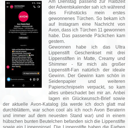
Am Dienstag passend zur Halbzeit
der Adventskalender sah ich während
des Frühstücks mein erstes
gewonnenes Türchen. So bekam ich
auf Instagram eine Nachricht von
Avon, dass ich Türchen 11 gewonnen
habe. Das passende Päckchen kam
gestern.
Gewonnen habe ich das Ultra
Lippenstift Geschenkset mit drei
Lippenstiften in Matte, Creamy und
Shimmer - für mich als großer
Lippenstift-Fan natürlich der ideale
Gewinn. Der Gewinn kam schön in
Seidenpapier und weiteren
Papierschnipseln verpackt, so kam
alles unbeschadet bei mir an. Anbei
lagen ein Glückwunsch-Brief sowie
der aktuelle Avon-Katalog (da werde ich doch glatt mal
durchblättern, war schon cool als ich noch Avon Beraterin
und immer auf dem neuesten Stand war) und in einem
hübschen bunten Beutelchen befanden sich die Lippenstifte
sowie ein Lippenpinsel. Die Lippenstifte haben die Farben