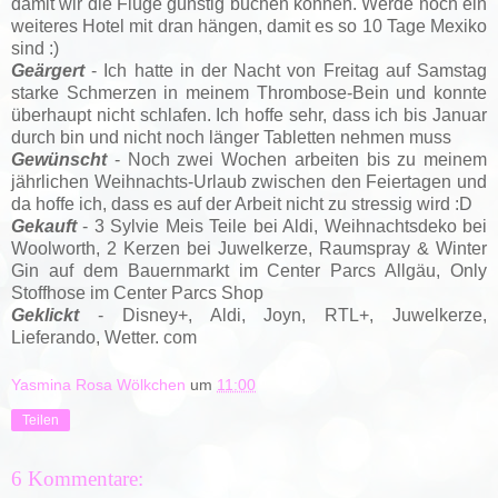
damit wir die Flüge günstig buchen können. Werde noch ein
weiteres Hotel mit dran hängen, damit es so 10 Tage Mexiko
sind :)
Geärgert
- Ich hatte in der Nacht von Freitag auf Samstag
starke Schmerzen in meinem Thrombose-Bein und konnte
überhaupt nicht schlafen. Ich hoffe sehr, dass ich bis Januar
durch bin und nicht noch länger Tabletten nehmen muss
Gewünscht
- Noch zwei Wochen arbeiten bis zu meinem
jährlichen Weihnachts-Urlaub zwischen den Feiertagen und
da hoffe ich, dass es auf der Arbeit nicht zu stressig wird :D
Gekauft
- 3 Sylvie Meis Teile bei Aldi, Weihnachtsdeko bei
Woolworth, 2 Kerzen bei Juwelkerze, Raumspray & Winter
Gin auf dem Bauernmarkt im Center Parcs Allgäu, Only
Stoffhose im Center Parcs Shop
Geklickt
-
Disney+, Aldi,
Joyn, RTL+, Juwelkerze,
Lieferando, Wetter. com
Yasmina Rosa Wölkchen
um
11:00
Teilen
6 Kommentare: