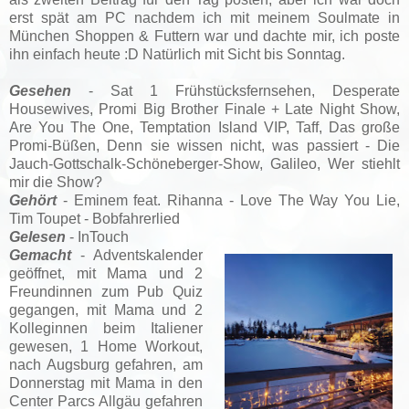
erst spät am PC nachdem ich mit meinem Soulmate in
München Shoppen & Futtern war und dachte mir, ich poste
ihn einfach heute :D Natürlich mit Sicht bis Sonntag.
Gesehen
- Sat 1 Frühstücksfernsehen
, Desperate
Housewives
, Promi Big Brother Finale + Late Night Show,
Are You The One, Temptation Island VIP, Taff, Das große
Promi-Büßen, Denn sie wissen nicht, was passiert - Die
Jauch-Gottschalk-Schöneberger-Show, Galileo, Wer stiehlt
mir die Show?
Gehört
- Eminem feat. Rihanna - Love The Way You Lie,
Tim Toupet - Bobfahrerlied
Gelesen
- InTouch
Gemacht
- Adventskalender
geöffnet, mit Mama und 2
Freundinnen zum Pub Quiz
gegangen, mit Mama und 2
Kolleginnen beim Italiener
gewesen, 1 Home Workout,
nach Augsburg gefahren, am
Donnerstag mit Mama in den
Center Parcs Allgäu gefahren