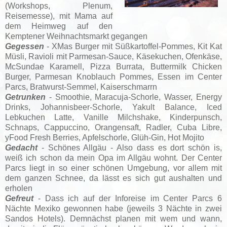
(Workshops, Plenum,
Reisemesse), mit Mama auf
dem Heimweg auf den
Kemptener Weihnachtsmarkt gegangen
Gegessen
- XMas Burger mit Süßkartoffel-Pommes,
Kit Kat
Müsli, Ravioli mit Parmesan-Sauce, Käsekuchen, Ofenkäse,
McSundae Karamell, Pizza Burrata, Buttermilk Chicken
Burger, Parmesan Knoblauch Pommes, Essen im Center
Parcs, Bratwurst-Semmel, Kaiserschmarrn
Getrunken
- Smoothie, Maracuja-Schorle, Wasser, Energy
Drinks, Johannisbeer-Schorle, Yakult Balance, Iced
Lebkuchen Latte, Vanille Milchshake, Kinderpunsch,
Schnaps, Cappuccino, Orangensaft, Radler, Cuba Libre,
yFood Fresh Berries, Apfelschorle, Glüh-Gin, Hot Mojito
Gedacht
- Schönes Allgäu - Also dass es dort schön is,
weiß ich schon da mein Opa im Allgäu wohnt. Der Center
Parcs liegt in so einer schönen Umgebung, vor allem mit
dem ganzen Schnee, da lässt es sich gut aushalten und
erholen
Gefreut
- Dass ich auf der Inforeise im Center Parcs 6
Nächte Mexiko gewonnen habe (jeweils 3 Nächte in zwei
Sandos Hotels). Demnächst planen mit wem und wann,