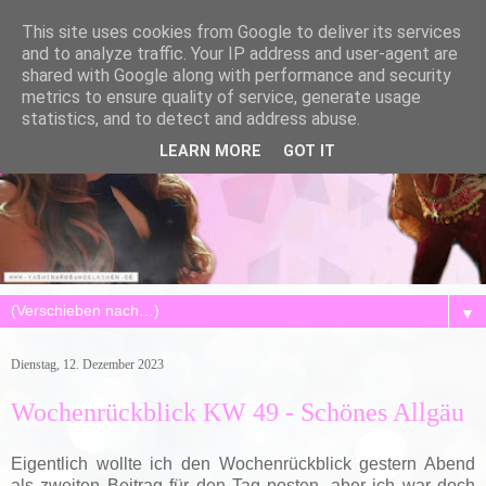
This site uses cookies from Google to deliver its services
and to analyze traffic. Your IP address and user-agent are
shared with Google along with performance and security
metrics to ensure quality of service, generate usage
statistics, and to detect and address abuse.
LEARN MORE
GOT IT
▼
Dienstag, 12. Dezember 2023
Wochenrückblick KW 49 - Schönes Allgäu
Eigentlich wollte ich den Wochenrückblick gestern Abend
als zweiten Beitrag für den Tag posten, aber ich war doch