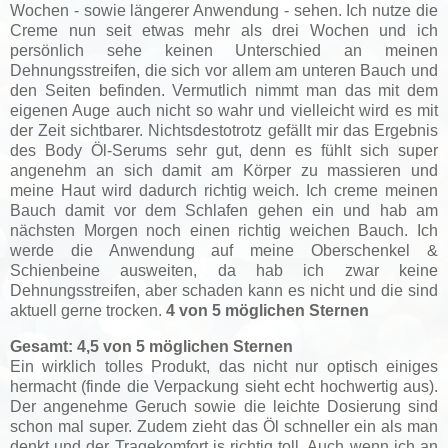
Wochen - sowie längerer Anwendung - sehen. Ich nutze die
Creme nun seit etwas mehr als drei Wochen und ich
persönlich sehe keinen Unterschied an meinen
Dehnungsstreifen, die sich vor allem am unteren Bauch und
den Seiten befinden. Vermutlich nimmt man das mit dem
eigenen Auge auch nicht so wahr und vielleicht wird es mit
der Zeit sichtbarer. Nichtsdestotrotz gefällt mir das Ergebnis
des Body Öl-Serums sehr gut, denn es fühlt sich super
angenehm an sich damit am Körper zu massieren und
meine Haut wird dadurch richtig weich. Ich creme meinen
Bauch damit vor dem Schlafen gehen ein und hab am
nächsten Morgen noch einen richtig weichen Bauch. Ich
werde die Anwendung auf meine Oberschenkel &
Schienbeine ausweiten, da hab ich zwar keine
Dehnungsstreifen, aber schaden kann es nicht und die sind
aktuell gerne trocken.
4 von 5 möglichen Sternen
Gesamt: 4,5 von 5 möglichen Sternen
Ein wirklich tolles Produkt, das nicht nur optisch einiges
hermacht (finde die Verpackung sieht echt hochwertig aus).
Der angenehme Geruch sowie die leichte Dosierung sind
schon mal super. Zudem zieht das Öl schneller ein als man
denkt und der Tragekomfort is richtig toll. Auch wenn ich an