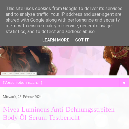
This site uses cookies from Google to deliver its services
and to analyze traffic. Your IP address and user-agent are
shared with Google along with performance and security
metrics to ensure quality of service, generate usage
statistics, and to detect and address abuse.
LEARN MORE
GOT IT
▼
Mittwoch, 28. Februar 2024
Nivea Luminous Anti-Dehnungsstreifen
Body Öl-Serum Testbericht