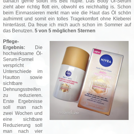
danach gerne sofort ins Bett hüpfe. Das Body Öl-Serum
zieht aber richtig flott ein, obwohl es reichhaltig is. Schon
beim Einmassieren merkt man wie die Haut das Öl schön
aufnimmt und somit ein tolles Tragekomfort ohne Kleberei
hinterlässt. Da freue ich mich auch schon im Sommer auf
das Benutzen.
5 von 5 möglichen Sternen
Pflege-
Ergebnis:
Die
hochwirksame Öl-
Serum-Formel
verspricht
Unterschiede im
Hautton sowie
sichtbare
Dehnungsstreifen
zu reduzieren.
Erste Ergebnisse
soll man nach
zwei Wochen und
eine sichtbare
Reduzierung soll
man nach vier