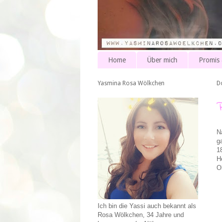
Home
Über mich
Promis
Yasmina Rosa Wölkchen
D
N
g
1
H
O
Ich bin die Yassi auch bekannt als
Rosa Wölkchen, 34 Jahre und