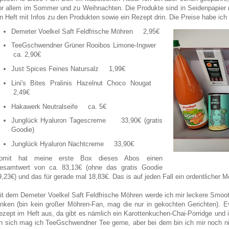
or allem im Sommer und zu Weihnachten. Die Produkte sind in Seidenpapier m
in Heft mit Infos zu den Produkten sowie ein Rezept drin. Die Preise habe ich
Demeter Voelkel Saft Feldfrische Möhren 2,95€
TeeGschwendner Grüner Rooibos Limone-Ingwer
ca. 2,90€
Just Spices Feines Natursalz 1,99€
Lini's Bites Pralinis Hazelnut Choco Nougat
2,49€
Hakawerk Neutralseife ca. 5€
Junglück Hyaluron Tagescreme 33,90€ (gratis
Goodie)
Junglück Hyaluron Nachtcreme 33,90€
omit hat meine erste Box dieses Abos einen
esamtwert von ca. 83,13€ (ohne das gratis Goodie
9,23€) und das für gerade mal 18,83€. Das is auf jeden Fall ein ordentlicher M
it dem Demeter Voelkel Saft Feldfrische Möhren werde ich mir leckere Smoot
rinken (bin kein großer Möhren-Fan, mag die nur in gekochten Gerichten). Ev
ezept im Heft aus, da gibt es nämlich ein Karottenkuchen-Chai-Porridge und ic
n sich mag ich TeeGschwendner Tee gerne, aber bei dem bin ich mir noch nic