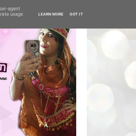
user-agent
erate usage
LEARN MORE
GOT IT