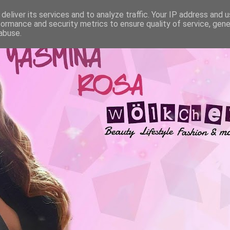
deliver its services and to analyze traffic. Your IP address and 
formance and security metrics to ensure quality of service, gen
abuse.