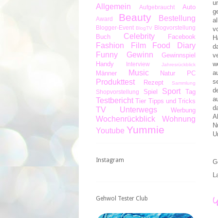
u
Allgemein
Auto
Aufgebraucht
g
Beauty
Bestellung
Award
a
Blogger-Event
Blogvorstellung
BlogTV
v
Celebrity
Buch
Facebook
H
Fashion
Film
Food Diary
d
Funny
Gewinn
Gewinnspiel
v
Handy
w
Interview
Jahresrückblick
Music
a
Männer
Natur
PC
Produkttest
s
Rezept
Sammlung
d
Sport
Spiel
Tag
Shopvorstellung
a
Testbericht
Tier
Tipps und Tricks
d
TV
Unterwegs
Werbung
A
Wochenrückblick
Wohnung
N
Yummie
Youtube
U
Instagram
G
L
Gehwol Tester Club