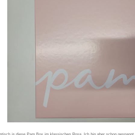
ptisch is diese Pam Box im klassischen Rosa. Ich bin aber schon gespannt,