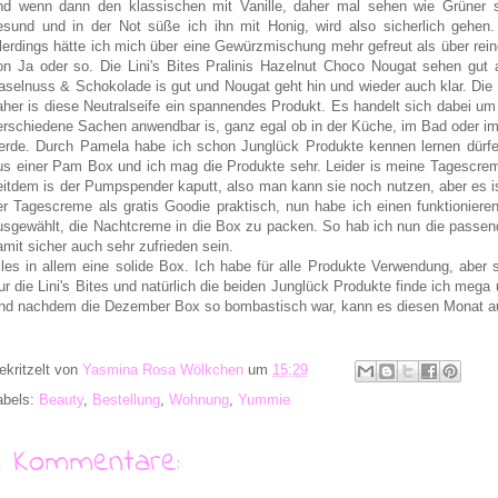
nd wenn dann den klassischen mit Vanille, daher mal sehen wie Grüner s
esund und in der Not süße ich ihn mit Honig, wird also sicherlich gehe
llerdings hätte ich mich über eine Gewürzmischung mehr gefreut als über rei
on Ja oder so. Die Lini's Bites Pralinis Hazelnut Choco Nougat sehen gut 
aselnuss & Schokolade is gut und Nougat geht hin und wieder auch klar. Di
aher is diese Neutralseife ein spannendes Produkt. Es handelt sich dabei um 
erschiedene Sachen anwendbar is, ganz egal ob in der Küche, im Bad oder im
erde. Durch Pamela habe ich schon Junglück Produkte kennen lernen dürf
us einer Pam Box und ich mag die Produkte sehr. Leider is meine Tagescrem
eitdem is der Pumpspender kaputt, also man kann sie noch nutzen, aber es is
er Tagescreme als gratis Goodie praktisch, nun habe ich einen funktionier
usgewählt, die Nachtcreme in die Box zu packen. So hab ich nun die passe
amit sicher auch sehr zufrieden sein.
lles in allem eine solide Box. Ich habe für alle Produkte Verwendung, aber s
ur die Lini's Bites und natürlich die beiden Junglück Produkte finde ich mega 
nd nachdem die Dezember Box so bombastisch war, kann es diesen Monat au
ekritzelt von
Yasmina Rosa Wölkchen
um
15:29
abels:
Beauty
,
Bestellung
,
Wohnung
,
Yummie
4 Kommentare: