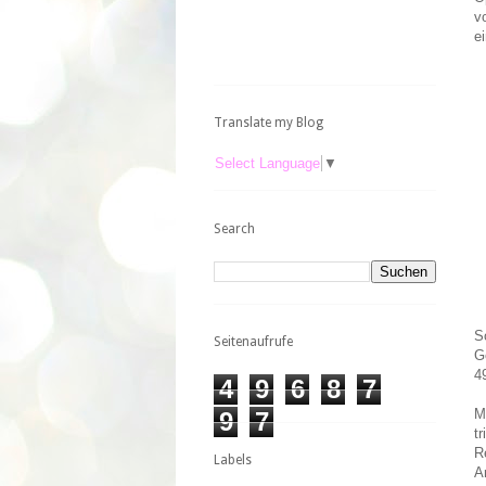
v
e
Translate my Blog
Select Language
▼
Search
S
Seitenaufrufe
G
4
4
9
6
8
7
M
9
7
t
R
Labels
A