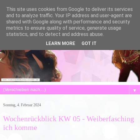
This site uses cookies from Google to deliver its services
and to analyze traffic. Your IP address and user-agent are
shared with Google along with performance and security
metrics to ensure quality of service, generate usage
statistics, and to detect and address abuse.
LEARN MORE
GOT IT
▼
Sonntag, 4. Februar 2024
Wochenrückblick KW 05 - Weiberfasching
ich komme