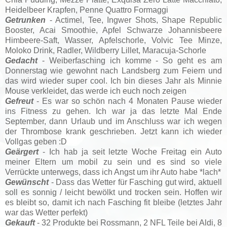
Heidelbeer Krapfen, Penne Quattro Formaggi
Getrunken
- Actimel, Tee, Ingwer Shots, Shape Republic
Booster, Acai Smoothie, Apfel Schwarze Johannisbeere
Himbeere-Saft, Wasser, Apfelschorle, Volvic Tee Minze,
Moloko Drink, Radler, Wildberry Lillet, Maracuja-Schorle
Gedacht
- Weiberfasching ich komme - So geht es am
Donnerstag wie gewohnt nach Landsberg zum Feiern und
das wird wieder super cool. Ich bin dieses Jahr als Minnie
Mouse verkleidet, das werde ich euch noch zeigen
Gefreut
- Es war so schön nach 4 Monaten Pause wieder
ins Fitness zu gehen. Ich war ja das letzte Mal Ende
September, dann Urlaub und im Anschluss war ich wegen
der Thrombose krank geschrieben. Jetzt kann ich wieder
Vollgas geben :D
Geärgert
- Ich hab ja seit letzte Woche Freitag ein Auto
meiner Eltern um mobil zu sein und es sind so viele
Verrückte unterwegs, dass ich Angst um ihr Auto habe *lach*
Gewünscht
- Dass das Wetter für Fasching gut wird, aktuell
soll es sonnig / leicht bewölkt und trocken sein. Hoffen wir
es bleibt so, damit ich nach Fasching fit bleibe (letztes Jahr
war das Wetter perfekt)
Gekauft
- 32 Produkte bei Rossmann, 2 NFL Teile bei Aldi, 8