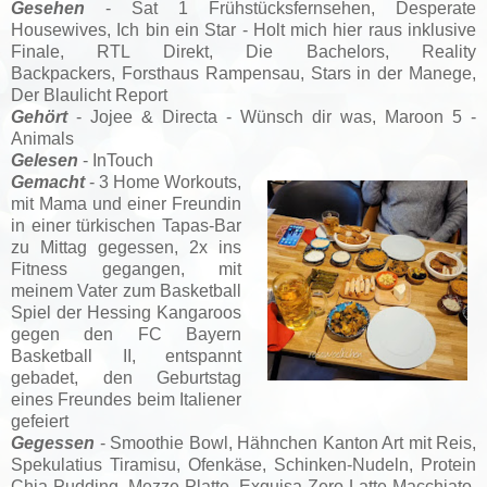
Gesehen
- Sat 1 Frühstücksfernsehen, Desperate
Housewives, Ich bin ein Star - Holt mich hier raus inklusive
Finale, RTL Direkt, Die Bachelors,
Reality
Backpackers,
Forsthaus Rampensau, Stars in der Manege,
Der Blaulicht Report
Gehört
- Jojee & Directa - Wünsch dir was, Maroon 5 -
Animals
Gelesen
- InTouch
Gemacht
- 3 Home Workouts,
mit Mama und einer Freundin
in einer türkischen Tapas-Bar
zu Mittag gegessen, 2x ins
Fitness gegangen, mit
meinem Vater zum Basketball
Spiel der Hessing Kangaroos
gegen den FC Bayern
Basketball II, entspannt
gebadet, den Geburtstag
eines Freundes beim Italiener
gefeiert
Gegessen
- Smoothie Bowl, Hähnchen Kanton Art mit Reis,
Spekulatius Tiramisu, Ofenkäse, Schinken-Nudeln, Protein
Chia Pudding, Mezze Platte,
Exquisa Zero Latte Macchiato,