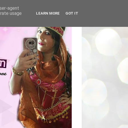
user-agent
erate usage
LEARN MORE
GOT IT