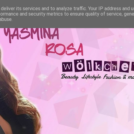
deliver its services and to analyze traffic. Your IP address and 
formance and security metrics to ensure quality of service, gen
abuse.