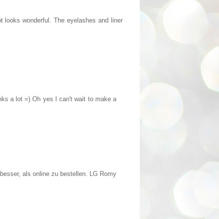
got looks wonderful. The eyelashes and liner
anks a lot =) Oh yes I can't wait to make a
r besser, als online zu bestellen. LG Romy