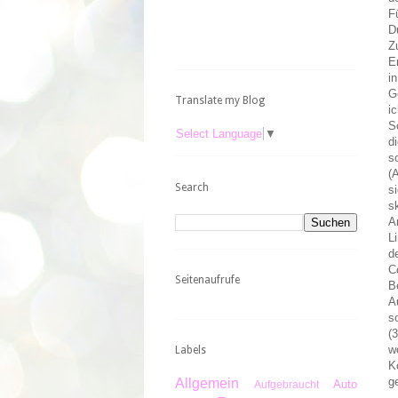
F
D
Z
E
i
G
Translate my Blog
i
S
Select Language
▼
d
s
(
Search
s
s
A
L
d
C
Seitenaufrufe
B
A
s
(
w
Labels
K
g
Allgemein
Auto
Aufgebraucht