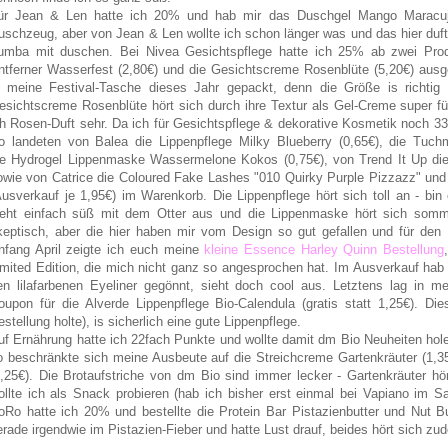
ür Jean & Len hatte ich 20% und hab mir das Duschgel Mango Maracuja 
uschzeug, aber von Jean & Len wollte ich schon länger was und das hier du
umba mit duschen. Bei Nivea Gesichtspflege hatte ich 25% ab zwei Pr
ntferner Wasserfest (2,80€) und die Gesichtscreme Rosenblüte (5,20€) aus
n meine Festival-Tasche dieses Jahr gepackt, denn die Größe is richtig
esichtscreme Rosenblüte hört sich durch ihre Textur als Gel-Creme super 
ch Rosen-Duft sehr. Da ich für Gesichtspflege & dekorative Kosmetik noch 33
o landeten von
Balea die
Lippenpflege
Milky Blueberry (0,65€), die
Tuchm
ie
Hydrogel Lippenmaske Wassermelone Kokos (0,75€), von Trend It Up d
owie von Catrice die
Coloured Fake Lashes "010 Quirky Purple Pizzazz" und 
Ausverkauf je 1,95€) im Warenkorb. Die Lippenpflege hört sich toll an - b
ieht einfach süß mit dem Otter aus und die Lippenmaske hört sich sommer
keptisch, aber die hier haben mir vom Design so gut gefallen und für den
nfang April zeigte ich euch meine
kleine Essence Harley Quinn Bestellung
imited Edition, die mich nicht ganz so angesprochen hat. Im Ausverkauf hab 
en lilafarbenen Eyeliner gegönnt, sieht doch cool aus.
Letztens lag in m
oupon für die Alverde
Lippenpflege
Bio-Calendula (gratis statt 1,25€). Die
estellung holte), is sicherlich eine gute Lippenpflege.
uf Ernährung hatte ich 22fach Punkte und wollte damit dm Bio Neuheiten hol
o beschränkte sich meine Ausbeute auf die Streichcreme Gartenkräuter (1,35
3,25€). Die Brotaufstriche von dm Bio sind immer lecker - Gartenkräuter hö
ollte ich als Snack probieren (hab ich bisher erst einmal bei Vapiano im S
oRo hatte ich 20% und bestellte die Protein Bar Pistazienbutter und Nut Bu
erade irgendwie im Pistazien-Fieber und hatte Lust drauf, beides hört sich zu