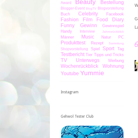
Beauty
Bestellung
Award
W
Blogger-Event
Blogvorstellung
BlogTV
Celebrity
Buch
Facebook
G
Fashion
Film
Food Diary
Funny
Gewinn
Gewinnspiel
L
Handy
Interview
Jahresrückblick
Music
Männer
Natur
PC
Produkttest
Rezept
Sammlung
Sport
Spiel
Tag
Shopvorstellung
Testbericht
Tier
Tipps und Tricks
TV
Unterwegs
Werbung
Wochenrückblick
Wohnung
Yummie
Youtube
Instagram
Gehwol Tester Club