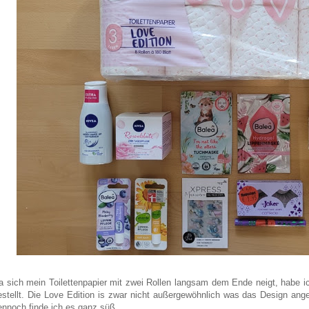
a sich mein Toilettenpapier mit zwei Rollen langsam dem Ende neigt, habe i
estellt. Die Love Edition is zwar nicht außergewöhnlich was das Design ange
ennoch finde ich es ganz süß.