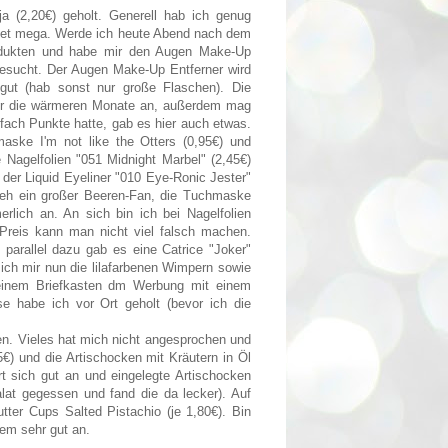
(2,20€) geholt. Generell hab ich genug
ftet mega. Werde ich heute Abend nach dem
odukten und habe mir den Augen Make-Up
gesucht. Der Augen Make-Up Entferner wird
 gut (hab sonst nur große Flaschen). Die
für die wärmeren Monate an, außerdem mag
fach Punkte hatte, gab es hier auch etwas.
aske I'm not like the Otters (0,95€)
und
ie
Nagelfolien "051 Midnight Marbel" (2,45€)
der Liquid Eyeliner "010 Eye-Ronic Jester"
in eh ein großer Beeren-Fan, die Tuchmaske
lich an. An sich bin ich bei Nagelfolien
 Preis kann man nicht viel falsch machen.
, parallel dazu gab es eine Catrice "Joker"
ich mir nun die lilafarbenen Wimpern sowie
einem Briefkasten dm Werbung mit einem
se habe ich vor Ort geholt (bevor ich die
en. Vieles hat mich nicht angesprochen und
€) und die Artischocken mit Kräutern in Öl
rt sich gut an und eingelegte Artischocken
alat gegessen und fand die da lecker). Auf
tter Cups Salted Pistachio (je 1,80€). Bin
dem sehr gut an.