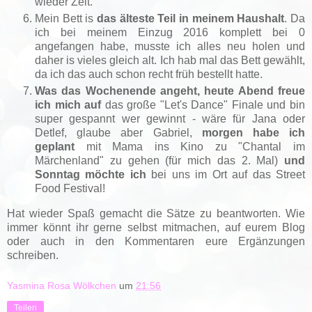
wieder Zeit.
Mein Bett is
das älteste Teil in meinem Haushalt
. Da
ich bei meinem Einzug 2016 komplett bei 0
angefangen habe, musste ich alles neu holen und
daher is vieles gleich alt. Ich hab mal das Bett gewählt,
da ich das auch schon recht früh bestellt hatte.
Was das Wochenende angeht, heute Abend freue
ich mich auf
das große "Let's Dance" Finale und bin
super gespannt wer gewinnt - wäre für Jana oder
Detlef, glaube aber Gabriel,
morgen habe ich
geplant
mit Mama ins Kino zu "Chantal im
Märchenland" zu gehen (für mich das 2. Mal)
und
Sonntag möchte ich
bei uns im Ort auf das Street
Food Festival!
Hat wieder Spaß gemacht die Sätze zu beantworten. Wie
immer könnt ihr gerne selbst mitmachen, auf eurem Blog
oder auch in den Kommentaren eure Ergänzungen
schreiben.
Yasmina Rosa Wölkchen
um
21:56
Teilen