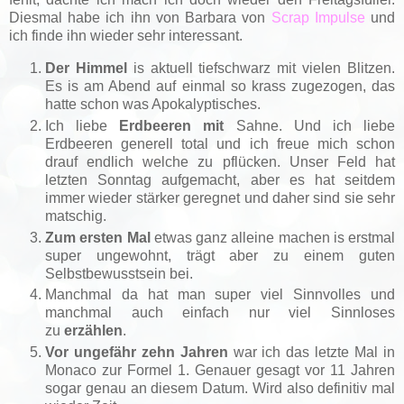
Diesmal habe ich ihn von Barbara von
Scrap Impulse
und
ich finde ihn wieder sehr interessant.
Der Himmel
is aktuell tiefschwarz mit vielen Blitzen.
Es is am Abend auf einmal so krass zugezogen, das
hatte schon was Apokalyptisches.
Ich liebe
Erdbeeren mit
Sahne. Und ich liebe
Erdbeeren generell total und ich freue mich schon
drauf endlich welche zu pflücken. Unser Feld hat
letzten Sonntag aufgemacht, aber es hat seitdem
immer wieder stärker geregnet und daher sind sie sehr
matschig.
Zum ersten Mal
etwas ganz alleine machen is erstmal
super ungewohnt, trägt aber zu einem guten
Selbstbewusstsein bei.
Manchmal da hat man super viel Sinnvolles und
manchmal auch einfach nur viel Sinnloses
zu
erzählen
.
Vor ungefähr zehn Jahren
war ich das letzte Mal in
Monaco zur Formel 1. Genauer gesagt vor 11 Jahren
sogar genau an diesem Datum. Wird also definitiv mal