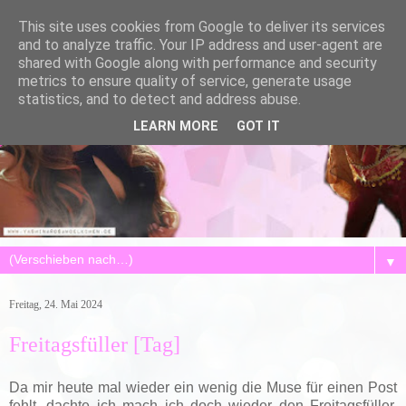
This site uses cookies from Google to deliver its services
and to analyze traffic. Your IP address and user-agent are
shared with Google along with performance and security
metrics to ensure quality of service, generate usage
statistics, and to detect and address abuse.
LEARN MORE
GOT IT
▼
Freitag, 24. Mai 2024
Freitagsfüller [Tag]
Da mir heute mal wieder ein wenig die Muse für einen Post
fehlt, dachte ich mach ich doch wieder den Freitagsfüller.