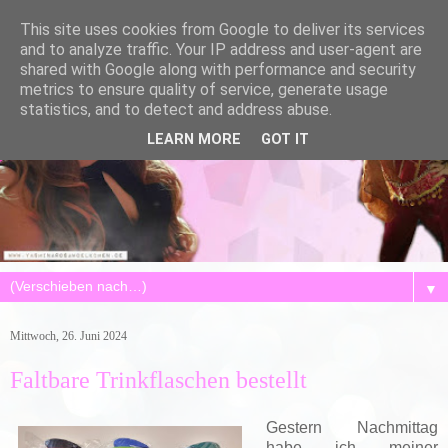
This site uses cookies from Google to deliver its services
and to analyze traffic. Your IP address and user-agent are
shared with Google along with performance and security
metrics to ensure quality of service, generate usage
statistics, and to detect and address abuse.
LEARN MORE
GOT IT
▼
Mittwoch, 26. Juni 2024
Faltbare Trinkflaschen bestellt
Gestern Nachmittag
habe ich meiner