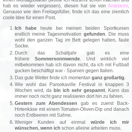
hab es wieder vergessen), diesen hat sie von
Antetanni
.
Genauso wie den Freitagsfüller, finde ich das eine ziemlich
coole Idee für einen Post.
Ich habe
heute bei meinen beiden Sportkursen
endlich meine Tagesmotivation
gefunden
. Die muss
wohl den ganzen Tag im Bett gelegen haben, faule
Socke.
Durch das Schaltjahr gab es eine
frühere
Sommersonnwende
. Und wirklich viel
mitbekommen hab ich davon nicht, da ich mit Fußball
gucken beschäftigt war - Spanien gegen Italien.
Das gute Wetter finde ich momentan
ganz großartig
.
Wie wohl das Parookaville Festival in knappen 3
Wochen wird, da
bin ich sehr gespannt
. Kann das
immer noch nicht ganz realisieren dort hin zu fahren.
Gestern zum Abendessen
gab es zuerst Back-
Hirtenkäse mit einem Tomaten-Oliven-Dip und danach
noch Erdbeeren mit Sahne.
Weniger Kunden auf einmal
würde ich mir
wünschen, wenn ich
schon alleine arbeiten muss.