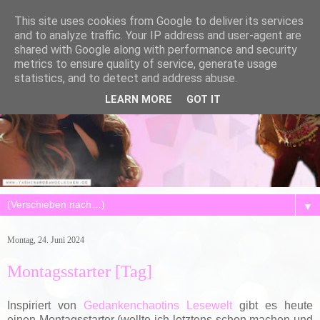
This site uses cookies from Google to deliver its services
and to analyze traffic. Your IP address and user-agent are
shared with Google along with performance and security
metrics to ensure quality of service, generate usage
statistics, and to detect and address abuse.
LEARN MORE
GOT IT
▼
Montag, 24. Juni 2024
Montagsstarter [Tag]
Inspiriert von
Gedankenchaotins Lesewelt
gibt es heute
einen Montagsstarter (wollte ich letztens schon machen und