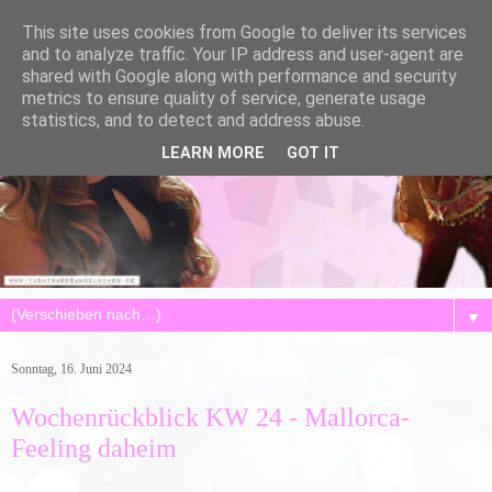
This site uses cookies from Google to deliver its services
and to analyze traffic. Your IP address and user-agent are
shared with Google along with performance and security
metrics to ensure quality of service, generate usage
statistics, and to detect and address abuse.
LEARN MORE
GOT IT
▼
Sonntag, 16. Juni 2024
Wochenrückblick KW 24 - Mallorca-
Feeling daheim