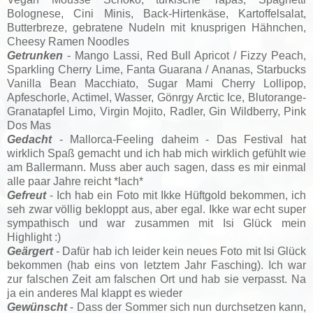
Bolognese, Cini Minis, Back-Hirtenkäse, Kartoffelsalat,
Butterbreze, gebratene Nudeln mit knusprigen Hähnchen,
Cheesy Ramen Noodles
Getrunken
- Mango Lassi, Red Bull Apricot / Fizzy Peach,
Sparkling Cherry Lime, Fanta Guarana / Ananas, Starbucks
Vanilla Bean Macchiato, Sugar Mami Cherry Lollipop,
Apfeschorle, Actimel, Wasser, Gönrgy Arctic Ice, Blutorange-
Granatapfel Limo, Virgin Mojito, Radler, Gin Wildberry, Pink
Dos Mas
Gedacht
-
Mallorca-Feeling daheim - Das Festival hat
wirklich Spaß gemacht und ich hab mich wirklich gefühlt wie
am Ballermann. Muss aber auch sagen, dass es mir einmal
alle paar Jahre reicht *lach*
Gefreut
- Ich hab ein Foto mit Ikke Hüftgold bekommen, ich
seh zwar völlig bekloppt aus, aber egal. Ikke war echt super
sympathisch und war zusammen mit Isi Glück mein
Highlight :)
Geärgert
- Dafür hab ich leider kein neues Foto mit Isi Glück
bekommen (hab eins von letztem Jahr Fasching). Ich war
zur falschen Zeit am falschen Ort und hab sie verpasst. Na
ja ein anderes Mal klappt es wieder
Gewünscht
- Dass der Sommer sich nun durchsetzen kann,