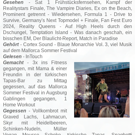
Gesehen
- Sat 1 Frühstücksfernsehen, Kampf der
Realitystars Finale, The Vampire Diaries, Ex on the Beach,
Prominent getrennt - Wiedersehen, Formula 1 - Drive to
Survive, Germany's Next Topmodel + Finale, Fan Fest Euro
2024, Reality Queens - Auf High Heels durch den
Dschungel,
Temptation Island - Was danach geschah, ein
bisschen EM, Der Blaulicht-Report, Match in Paradise
Gehört
- Cortex Sound - Blaue Monarchie Vol. 3, viel Musik
auf dem Mallorca Sommer Festival
Gelesen
- InTouch
Gemacht
- 3x ins Fitness
gegangen, mit Mama & einer
Freundin in der türkischen
Tapas-Bar zu Mittag
gegessen, auf das Mallorca
Sommer Festival in Augsburg
Gablingen gegangen, 1
Home Workout
Gegessen
- Vollkornbrot mit
Graved Lachs, Lahmacun,
Skyr mit Heidelbeeren,
Schinken-Nudeln, Müller
Vegan Mousse Schoko, türkische Tapas, Spaghetti