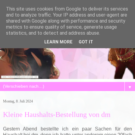
This site uses cookies from Google to deliver its services
and to analyze traffic. Your IP address and user-agent are
shared with Google along with performance and security
metrics to ensure quality of service, generate usage
statistics, and to detect and address abuse.
LEARN MORE
GOT IT
▼
Montag, 8. Juli 2024
Kleine Haushalts-Bestellung von dm
Gestern Abend bestellte ich ein paar Sachen für den
Haushalt bei dm, denn ich hatte unter anderem einen 20fach