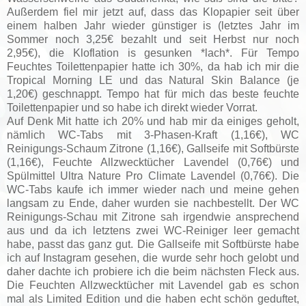
Außerdem fiel mir jetzt auf, dass das Klopapier seit über
einem halben Jahr wieder günstiger is (letztes Jahr im
Sommer noch 3,25€ bezahlt und seit Herbst nur noch
2,95€), die Kloflation is gesunken *lach*. Für Tempo
Feuchtes Toilettenpapier hatte ich 30%, da hab ich mir die
Tropical Morning LE und das Natural Skin Balance (je
1,20€) geschnappt. Tempo hat für mich das beste feuchte
Toilettenpapier und so habe ich direkt wieder Vorrat.
Auf Denk Mit hatte ich 20% und hab mir da einiges geholt,
nämlich WC-Tabs mit 3-Phasen-Kraft (1,16€), WC
Reinigungs-Schaum Zitrone (1,16€), Gallseife mit Softbürste
(1,16€), Feuchte Allzwecktücher Lavendel (0,76€) und
Spülmittel Ultra Nature Pro Climate Lavendel (0,76€). Die
WC-Tabs kaufe ich immer wieder nach und meine gehen
langsam zu Ende, daher wurden sie nachbestellt. Der WC
Reinigungs-Schau mit Zitrone sah irgendwie ansprechend
aus und da ich letztens zwei WC-Reiniger leer gemacht
habe, passt das ganz gut. Die Gallseife mit Softbürste habe
ich auf Instagram gesehen, die wurde sehr hoch gelobt und
daher dachte ich probiere ich die beim nächsten Fleck aus.
Die Feuchten Allzwecktücher mit Lavendel gab es schon
mal als Limited Edition und die haben echt schön geduftet,