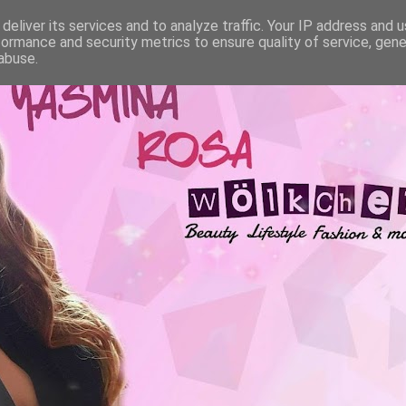
deliver its services and to analyze traffic. Your IP address and 
formance and security metrics to ensure quality of service, gen
abuse.