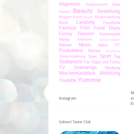
Allgemein
Auto
Aufgebraucht
Beauty
Bestellung
Award
Blogger-Event
Blogvorstellung
BlogTV
Celebrity
Buch
Facebook
Fashion
Film
Food Diary
Funny
Gewinn
Gewinnspiel
Handy
Interview
Jahresrückblick
Music
Männer
Natur
PC
Produkttest
Rezept
Sammlung
Sport
Spiel
Tag
Shopvorstellung
Testbericht
Tier
Tipps und Tricks
TV
Unterwegs
Werbung
Wochenrückblick
Wohnung
Yummie
Youtube
M
e
Instagram
E
Gehwol Tester Club