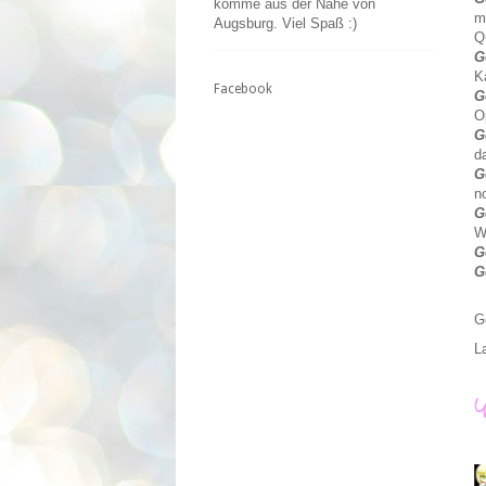
komme aus der Nähe von
m
Augsburg. Viel Spaß :)
Q
G
K
Facebook
G
O
G
d
G
n
G
W
G
G
G
L