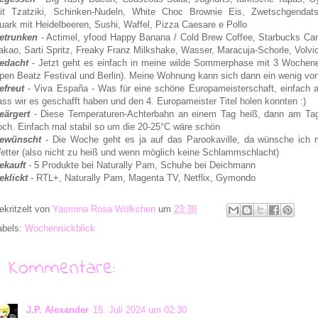
it Tzatziki, Schinken-Nudeln, White Choc Brownie Eis, Zwetschgendats
uark mit Heidelbeeren, Sushi, Waffel, Pizza Caesare e Pollo
etrunken
- Actimel, yfood Happy Banana / Cold Brew Coffee, Starbucks Cara
akao, Sarti Spritz, Freaky Franz Milkshake, Wasser, Maracuja-Schorle, Volvic
edacht
- Jetzt geht es einfach in meine wilde Sommerphase mit 3 Wochen
pen Beatz Festival und Berlin). Meine Wohnung kann sich dann ein wenig von
efreut
- Viva España - Was für eine schöne Europameisterschaft, einfach al
ass wir es geschafft haben und den 4. Europameister Titel holen konnten :)
eärgert
- Diese Temperaturen-Achterbahn an einem Tag heiß, dann am Tag d
och. Einfach mal stabil so um die 20-25°C wäre schön
ewünscht
- Die Woche geht es ja auf das Parookaville, da wünsche ich m
etter (also nicht zu heiß und wenn möglich keine Schlammschlacht)
ekauft
- 5 Produkte bei Naturally Pam, Schuhe bei Deichmann
eklickt
- RTL+, Naturally Pam, Magenta TV, Netflix, Gymondo
ekritzelt von
Yasmina Rosa Wölkchen
um
23:38
abels:
Wochenrückblick
4 Kommentare:
J.P. Alexander
15. Juli 2024 um 02:30