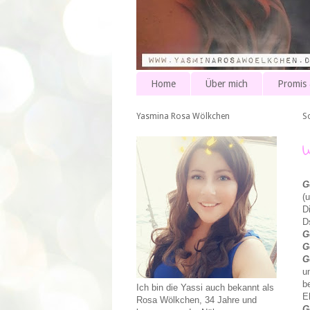
Home
Über mich
Promis
Yasmina Rosa Wölkchen
So
G
(
D
D
G
G
G
u
b
Ich bin die Yassi auch bekannt als
E
Rosa Wölkchen, 34 Jahre und
G