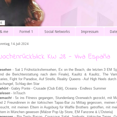
 & me
Formel 1
Social Networks
Impressum
Date
nntag, 14. Juli 2024
Wochenrückblick KW 28 - Viva España
esehen
- Sat 1 Frühstücksfernsehen, Ex on the Beach
, die letzten 3 EM Sp
und die Berichterstattung nach dem Finale), Kaulitz & Kaulitz, The Vam
iaries, Fight for Paradise, Auf Streife, Reality Queens - Auf High Heels durch
schungel, Schlag den Star
ehört
- Gabry Ponte - Crusade (Club Edit), Oceana - Endless Summer
elesen
- InTouch
emacht
- 5x ins Fitness gegangen, Stundenlang Overwatch gezockt, mit 
nd 2 Freundinnen in der türkischen Tapas-Bar zu Mittag gegessen, meinen
esucht, mit meinen Eltern in Augsburg für Waffle Brothers getroffen, mit me
ltern in München gewesen (Mälzer Pop Up Store, EM Fanzone & L'Osteria)
egessen
- Big Tasty Bacon, Couscous Salat, Joghurts, türkische Tapas, G