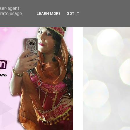
user-agent
erate usage
LEARN MORE
GOT IT