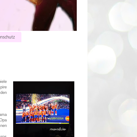
nschutz
iele
pire
 den
Mama
 Opa
inen
yros