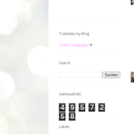
Translate my Blog
Select Language
▼
Search
Seitenaufrufe
4
9
5
7
2
5
8
Labels