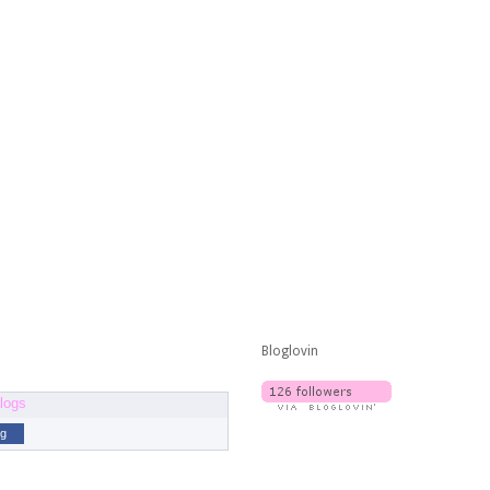
Bloglovin
og