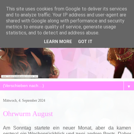
This site uses cookies from Google to deliver its services
and to analyze traffic. Your IP address and user-agent are
shared with Google along with performance and security
metrics to ensure quality of service, generate usage
statistics, and to detect and address abuse.
LEARN MORE
GOT IT
▼
Mittwoch, 4. September 2024
Ohrwurm August
Am Sonntag startete ein neuer Monat, aber da kamen
erstmal ein Wochenrückblick und zwei andere Posts. Daher