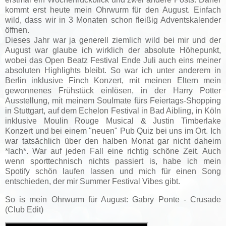
kommt erst heute mein Ohrwurm für den August. Einfach
wild, dass wir in 3 Monaten schon fleißig Adventskalender
öffnen.
Dieses Jahr war ja generell ziemlich wild bei mir und der
August war glaube ich wirklich der absolute Höhepunkt,
wobei das Open Beatz Festival Ende Juli auch eins meiner
absoluten Highlights bleibt. So war ich unter anderem in
Berlin inklusive Finch Konzert, mit meinen Eltern mein
gewonnenes Frühstück einlösen, in der Harry Potter
Ausstellung, mit meinem Soulmate fürs Feiertags-Shopping
in Stuttgart, auf dem Echelon Festival in Bad Aibling, in Köln
inklusive Moulin Rouge Musical & Justin Timberlake
Konzert und bei einem "neuen" Pub Quiz bei uns im Ort. Ich
war tatsächlich über den halben Monat gar nicht daheim
*lach*. War auf jeden Fall eine richtig schöne Zeit. Auch
wenn sporttechnisch nichts passiert is, habe ich mein
Spotify schön laufen lassen und mich für einen Song
entschieden, der mir Summer Festival Vibes gibt.
So is mein Ohrwurm für August: Gabry Ponte - Crusade
(Club Edit)