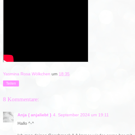
Yasmina Rosa Wölkchen
um
18:35
Teilen
8 Kommentare:
Anja { anjaliebt }
4. September 2024 um 19:11
Hallo ^-^