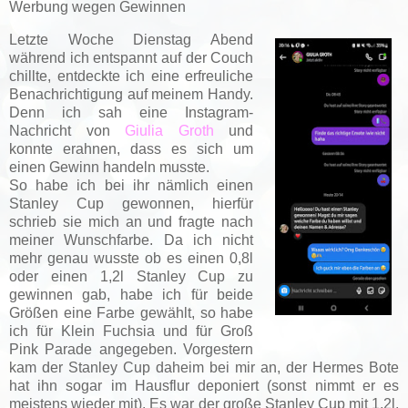
Werbung wegen Gewinnen
Letzte Woche Dienstag Abend
während ich entspannt auf der Couch
chillte, entdeckte ich eine erfreuliche
Benachrichtigung auf meinem Handy.
Denn ich sah eine Instagram-
Nachricht von
Giulia Groth
und
konnte erahnen, dass es sich um
einen Gewinn handeln musste.
So habe ich bei ihr nämlich einen
Stanley Cup gewonnen, hierfür
schrieb sie mich an und fragte nach
meiner Wunschfarbe. Da ich nicht
mehr genau wusste ob es einen 0,8l
oder einen 1,2l Stanley Cup zu
gewinnen gab, habe ich für beide
Größen eine Farbe gewählt, so habe
ich für Klein Fuchsia und für Groß
Pink Parade angegeben. Vorgestern
kam der Stanley Cup daheim bei mir an, der Hermes Bote
hat ihn sogar im Hausflur deponiert (sonst nimmt er es
meistens wieder mit). Es war der große Stanley Cup mit 1,2l,