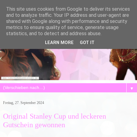
This site uses cookies from Google to deliver its services
and to analyze traffic. Your IP address and user-agent are
shared with Google along with performance and security
metrics to ensure quality of service, generate usage
statistics, and to detect and address abuse.
LEARN MORE
GOT IT
▼
Freitag, 27. September 2024
Original Stanley Cup und leckeren
Gutschein gewonnen