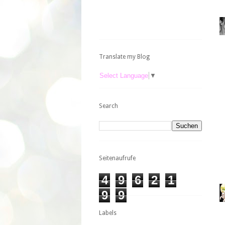
Translate my Blog
Select Language
▼
Search
Seitenaufrufe
4
9
6
2
1
9
9
Labels