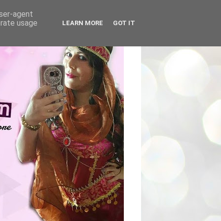
user-agent
erate usage
LEARN MORE
GOT IT