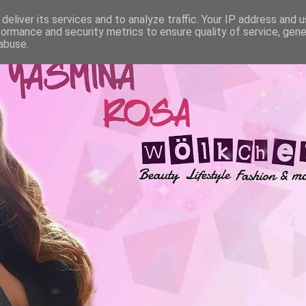
deliver its services and to analyze traffic. Your IP address and 
formance and security metrics to ensure quality of service, gen
abuse.