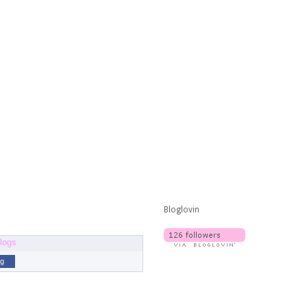
Bloglovin
og