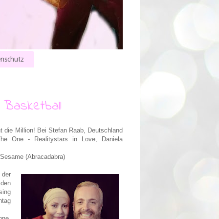
nschutz
 Basketball
t die Million! Bei Stefan Raab, Deutschland
he One - Realitystars in Love, Daniela
n Sesame (Abracadabra)
 der
 den
sing
ntag
hne,