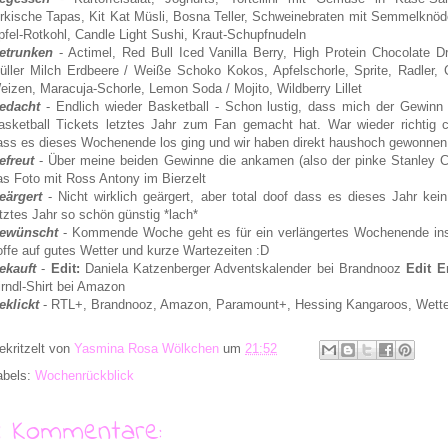
ürkische Tapas, Kit Kat Müsli, Bosna Teller, Schweinebraten mit Semmelknöd
pfel-Rotkohl, Candle Light Sushi, Kraut-Schupfnudeln
etrunken
- Actimel, Red Bull Iced Vanilla Berry, High Protein Chocolate Dr
üller Milch Erdbeere / Weiße Schoko Kokos, Apfelschorle, Sprite, Radler, 
eizen, Maracuja-Schorle, Lemon Soda / Mojito, Wildberry Lillet
edacht
- Endlich wieder Basketball - Schon lustig, dass mich der Gewinn
asketball Tickets letztes Jahr zum Fan gemacht hat. War wieder richtig c
ass es dieses Wochenende los ging und wir haben direkt haushoch gewonnen 
efreut
- Über meine beiden Gewinne die ankamen (also der pinke Stanley C
as Foto mit Ross Antony im Bierzelt
eärgert
- Nicht wirklich geärgert, aber total doof dass es dieses Jahr kei
etztes Jahr so schön günstig *lach*
ewünscht
- Kommende Woche geht es für ein verlängertes Wochenende ins
offe auf gutes Wetter und kurze Wartezeiten :D
ekauft
-
Edit:
Daniela Katzenberger Adventskalender bei Brandnooz
Edit E
irndl-Shirt bei Amazon
eklickt
- RTL+, Brandnooz, Amazon, Paramount+, Hessing Kangaroos, Wett
ekritzelt von
Yasmina Rosa Wölkchen
um
21:52
abels:
Wochenrückblick
4 Kommentare: