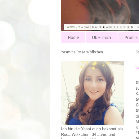
Home
Über mich
Promis
Yasmina Rosa Wölkchen
S
G
s
K
G
G
G
t
M
K
Ich bin die Yassi auch bekannt als
/
Rosa Wölkchen, 34 Jahre und
G