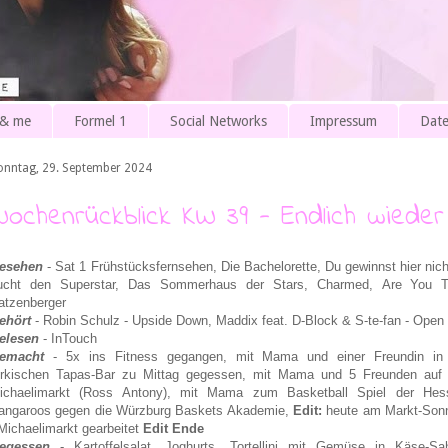
 & me
Formel 1
Social Networks
Impressum
Date
onntag, 29. September 2024
Wochenrückblick KW 39 - Endlich wieder
esehen
- Sat 1 Frühstücksfernsehen, Die Bachelorette, Du gewinnst hier nich
ucht den Superstar, Das Sommerhaus der Stars,
Charmed,
Are You T
atzenberger
ehört
- Robin Schulz - Upside Down, Maddix feat. D-Block & S-te-fan - Ope
elesen
- InTouch
emacht
- 5x ins Fitness gegangen, mit Mama und einer Freundin in
ürkischen Tapas-Bar zu Mittag gegessen, mit Mama und 5 Freunden auf
ichaelimarkt (Ross Antony), mit Mama zum Basketball Spiel der Hes
angaroos gegen die Würzburg Baskets Akademie,
Edit:
heute am Markt-Son
 Michaelimarkt gearbeitet
Edit Ende
egessen
- Kartoffelsalat, Joghurts, Tortellini mit Gemüse in Käse-Sa