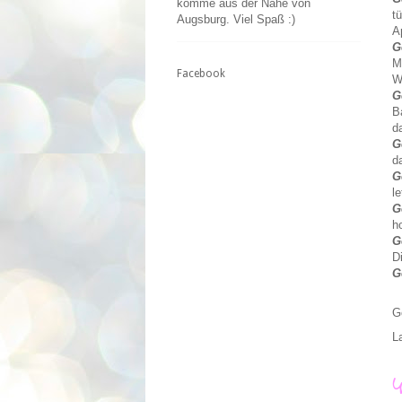
komme aus der Nähe von
t
Augsburg. Viel Spaß :)
A
G
M
Facebook
W
G
B
d
G
d
G
l
G
h
G
D
G
G
L