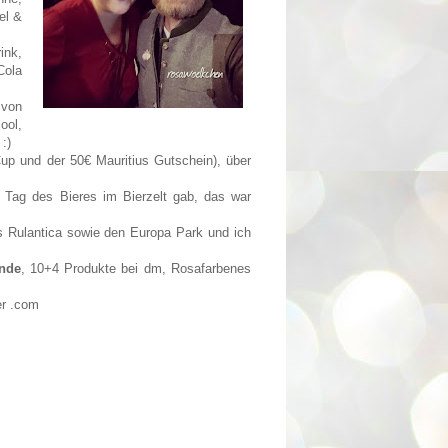
el &
ink,
Cola
 von
ool,
:)
up und der 50€ Mauritius Gutschein), über
n Tag des Bieres im Bierzelt gab, das war
 Rulantica sowie den Europa Park und ich
nde
, 10+4 Produkte bei dm, Rosafarbenes
er .com