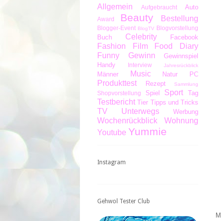
Allgemein
Auto
Aufgebraucht
Beauty
Bestellung
Award
Blogger-Event
Blogvorstellung
BlogTV
Celebrity
Buch
Facebook
Fashion
Film
Food Diary
Funny
Gewinn
Gewinnspiel
Handy
Interview
Jahresrückblick
Music
Männer
Natur
PC
Produkttest
Rezept
Sammlung
Sport
Spiel
Tag
Shopvorstellung
Testbericht
Tier
Tipps und Tricks
TV
Unterwegs
Werbung
Wochenrückblick
Wohnung
Yummie
Youtube
Instagram
Gehwol Tester Club
M