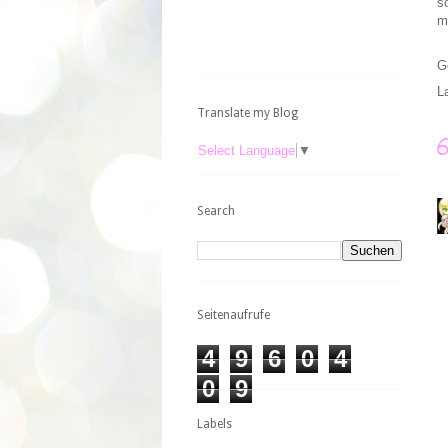
s
m
G
L
Translate my Blog
Select Language
▼
Search
Seitenaufrufe
4
9
6
0
4
0
9
Labels