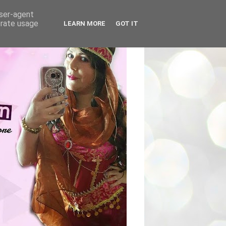
user-agent
erate usage
LEARN MORE
GOT IT