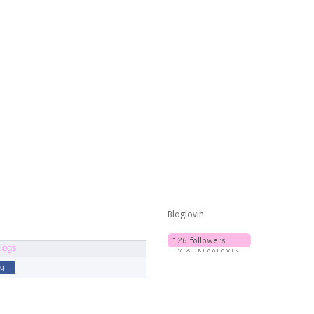
Bloglovin
og