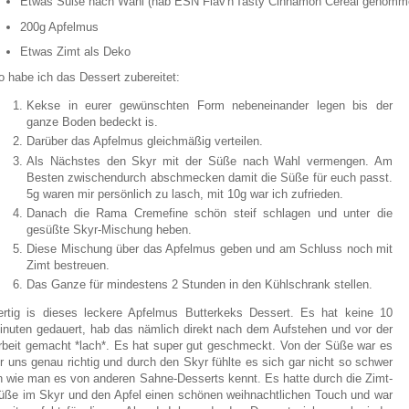
Etwas Süße nach Wahl (hab ESN Flav'n'Tasty Cinnamon Cereal genomm
200g Apfelmus
Etwas Zimt als Deko
o habe ich das Dessert zubereitet:
Kekse in eurer gewünschten Form nebeneinander legen bis der
ganze Boden bedeckt is.
Darüber das Apfelmus gleichmäßig verteilen.
Als Nächstes den Skyr mit der Süße nach Wahl vermengen. Am
Besten zwischendurch abschmecken damit die Süße für euch passt.
5g waren mir persönlich zu lasch, mit 10g war ich zufrieden.
Danach die Rama Cremefine schön steif schlagen und unter die
gesüßte Skyr-Mischung heben.
Diese Mischung über das Apfelmus geben und am Schluss noch mit
Zimt bestreuen.
Das Ganze für mindestens 2 Stunden in den Kühlschrank stellen.
ertig is dieses leckere Apfelmus Butterkeks Dessert. Es hat keine 10
inuten gedauert, hab das nämlich direkt nach dem Aufstehen und vor der
rbeit gemacht *lach*. Es hat super gut geschmeckt. Von der Süße war es
ür uns genau richtig und durch den Skyr fühlte es sich gar nicht so schwer
n wie man es von anderen Sahne-Desserts kennt. Es hatte durch die Zimt-
üße im Skyr und den Apfel einen schönen weihnachtlichen Touch und war