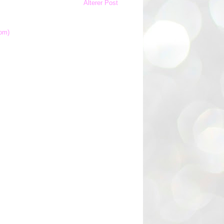
Älterer Post
om)