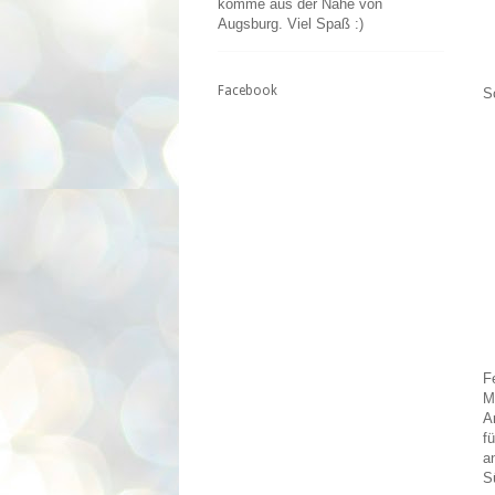
komme aus der Nähe von
Augsburg. Viel Spaß :)
Facebook
S
F
M
A
f
a
S