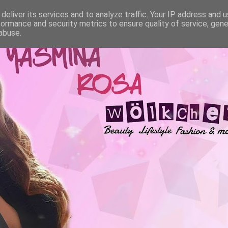
deliver its services and to analyze traffic. Your IP address and 
formance and security metrics to ensure quality of service, gen
abuse.