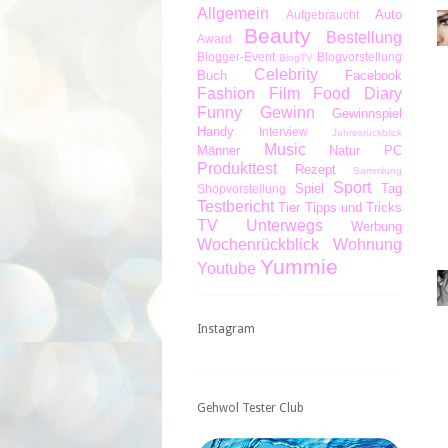
Allgemein
Auto
Aufgebraucht
Beauty
Bestellung
Award
Blogger-Event
Blogvorstellung
BlogTV
Celebrity
Buch
Facebook
Fashion
Film
Food Diary
Funny
Gewinn
Gewinnspiel
Handy
Interview
Jahresrückblick
Music
Männer
Natur
PC
Produkttest
Rezept
Sammlung
Sport
Spiel
Tag
Shopvorstellung
Testbericht
Tier
Tipps und Tricks
TV
Unterwegs
Werbung
Wochenrückblick
Wohnung
Yummie
Youtube
Instagram
Gehwol Tester Club