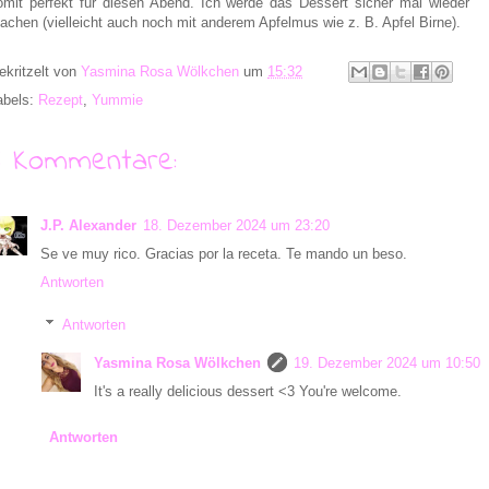
omit perfekt für diesen Abend. Ich werde das Dessert sicher mal wieder
achen (vielleicht auch noch mit anderem Apfelmus wie z. B. Apfel Birne).
ekritzelt von
Yasmina Rosa Wölkchen
um
15:32
abels:
Rezept
,
Yummie
6 Kommentare:
J.P. Alexander
18. Dezember 2024 um 23:20
Se ve muy rico. Gracias por la receta. Te mando un beso.
Antworten
Antworten
Yasmina Rosa Wölkchen
19. Dezember 2024 um 10:50
It's a really delicious dessert <3 You're welcome.
Antworten