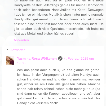
Ich habe mir auch erst vor ein paar Wochen eine neue
Handykette bestellt. Allerdings gab es für meine Handysorte
noch keine besonderen Handyhüllen mit Kette. Deswegen
habe ich so ein kleines Metallkärtchen hinter meine normale
Handyhülle geklemmt und daran kann ich jetzt nach
belieben eine Kette fest machen oder eben auch nicht. Da
gibt es aber auch viele Qualitätsunterschiede. Ich habe es
jetzt aus Metall und bisher hält es super!
Antworten
Antworten
Yasmina Rosa Wölkchen
4. Februar 2025 um
14:08
Ach das passt doch auch =) Ja das glaube ich gerne.
Ich hatte in der Vergangenheit bei alten Handys auch
schon Handyketten und fand die mal mehr mal weniger
gut, wobei sie am Ende alle gehalten haben. Manche
sahen halt relativ schnell schon nicht mehr gut aus (da
sind dann schon die Kappen abgeflogen und so), aber
gut damit kann ich leben, solange sie zumindest das
Handy nicht verlieren *lach*.