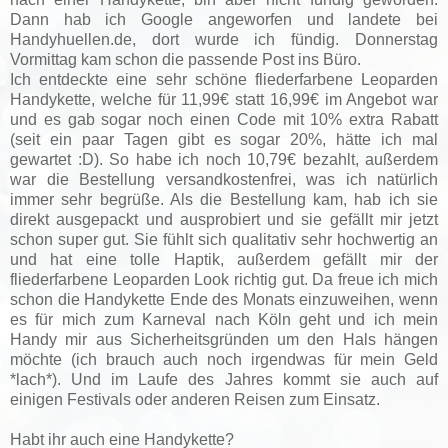
Dann hab ich Google angeworfen und landete bei
Handyhuellen.de, dort wurde ich fündig. Donnerstag
Vormittag kam schon die passende Post ins Büro.
Ich entdeckte eine sehr schöne fliederfarbene Leoparden
Handykette, welche für 11,99€ statt 16,99€ im Angebot war
und es gab sogar noch einen Code mit 10% extra Rabatt
(seit ein paar Tagen gibt es sogar 20%, hätte ich mal
gewartet :D). So habe ich noch 10,79€ bezahlt, außerdem
war die Bestellung versandkostenfrei, was ich natürlich
immer sehr begrüße. Als die Bestellung kam, hab ich sie
direkt ausgepackt und ausprobiert und sie gefällt mir jetzt
schon super gut. Sie fühlt sich qualitativ sehr hochwertig an
und hat eine tolle Haptik, außerdem gefällt mir der
fliederfarbene Leoparden Look richtig gut. Da freue ich mich
schon die Handykette Ende des Monats einzuweihen, wenn
es für mich zum Karneval nach Köln geht und ich mein
Handy mir aus Sicherheitsgründen um den Hals hängen
möchte (ich brauch auch noch irgendwas für mein Geld
*lach*). Und im Laufe des Jahres kommt sie auch auf
einigen Festivals oder anderen Reisen zum Einsatz.
Habt ihr auch eine Handykette?