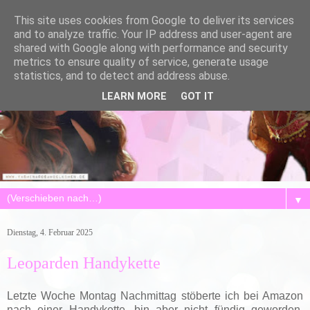
This site uses cookies from Google to deliver its services
and to analyze traffic. Your IP address and user-agent are
shared with Google along with performance and security
metrics to ensure quality of service, generate usage
statistics, and to detect and address abuse.
LEARN MORE
GOT IT
▼
Dienstag, 4. Februar 2025
Leoparden Handykette
Letzte Woche Montag Nachmittag stöberte ich bei Amazon
nach einer Handykette, bin aber nicht fündig geworden.