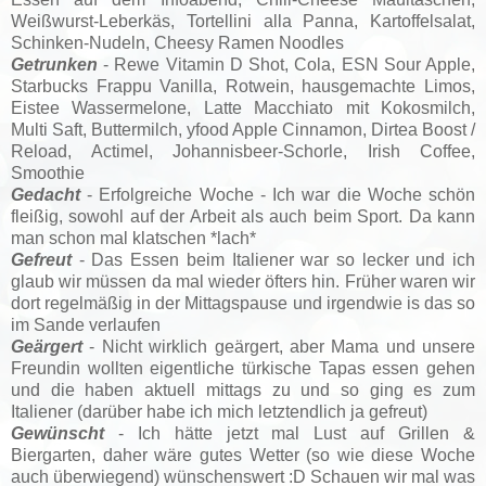
Weißwurst-Leberkäs, Tortellini alla Panna, Kartoffelsalat,
Schinken-Nudeln, Cheesy Ramen Noodles
Getrunken
- Rewe Vitamin D Shot, Cola, ESN Sour Apple,
Starbucks Frappu Vanilla, Rotwein, hausgemachte Limos,
Eistee Wassermelone, Latte Macchiato mit Kokosmilch,
Multi Saft, Buttermilch, yfood Apple Cinnamon, Dirtea Boost /
Reload
, Actimel
, Johannisbeer-Schorle, Irish Coffee,
Smoothie
Gedacht
- Erfolgreiche Woche -
Ich war die Woche schön
fleißig, sowohl auf der Arbeit als auch beim Sport. Da kann
man schon mal klatschen *lach*
Gefreut
- Das Essen beim Italiener war so lecker und ich
glaub wir müssen da mal wieder öfters hin. Früher waren wir
dort regelmäßig in der Mittagspause und irgendwie is das so
im Sande verlaufen
Geärgert
- Nicht wirklich geärgert, aber Mama und unsere
Freundin wollten eigentliche türkische Tapas essen gehen
und die haben aktuell mittags zu und so ging es zum
Italiener (darüber habe ich mich letztendlich ja gefreut)
Gewünscht
- Ich hätte jetzt mal Lust auf Grillen &
Biergarten, daher wäre gutes Wetter (so wie diese Woche
auch überwiegend) wünschenswert :D Schauen wir mal was