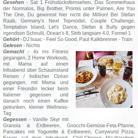
Gesehen
- Sat 1 Frühstücksfernsehen, Das Sommerhaus
der Normalos, Big Brother, Promis unter Palmen, Are You
The One, Du gewinnst hier nicht die Million! Bei Stefan
Raab, Germany's Next Topmodel, Couple Challenge,
Temptation Island, Let's Dance, Stefan & Bully gegen
irgendson Schnulli, Ocean's 8, Stirb langsam 4.0, Formel 1
Gehört
- DJ Isaac - Feel So Good, Paul Kalkbrenner - Train
Gelesen
- Nichts
Gemacht
- 4x ins Fitness
gegangen, 2 Home Workouts,
mit Mama auf einen
Infoabend über Schauinsland
Reisen / Indischer Ozean
gegangen, mit Mama und
einer Freundin lecker beim
Italiener gegessen und
danach noch einen Kaffee
getrunken, kleiner Wellness-
Tag
Gegessen
- Vanille Skyr mit
Granola & Erdbeeren, Gnocchi-Gemüse-Feta-Pfanne,
Pancakes mit Yogurette & Erdbeeren, Currywurst Pizza,
Essen auf dem Infoabend, Chili-Cheese Maultaschen,