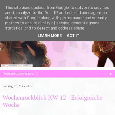
This site uses cookies from Google to deliver its services
and to analyze traffic. Your IP address and user-agent are
shared with Google along with performance and security
metrics to ensure quality of service, generate usage
statistics, and to detect and address abuse.
LEARN MORE
GOT IT
▼
Sonntag, 23. März 2025
Wochenrückblick KW 12 - Erfolgreiche
Woche