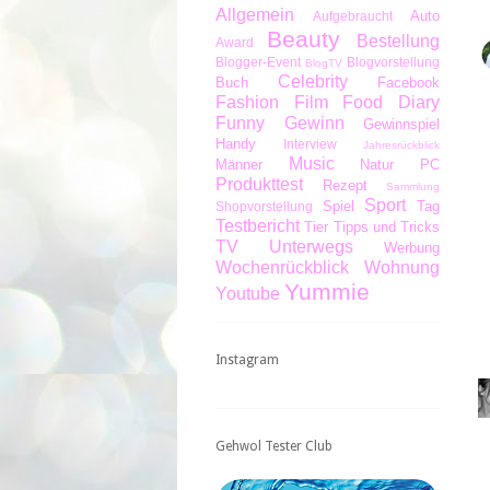
Allgemein
Auto
Aufgebraucht
Beauty
Bestellung
Award
Blogger-Event
Blogvorstellung
BlogTV
Celebrity
Buch
Facebook
Fashion
Film
Food Diary
Funny
Gewinn
Gewinnspiel
Handy
Interview
Jahresrückblick
Music
Männer
Natur
PC
Produkttest
Rezept
Sammlung
Sport
Spiel
Tag
Shopvorstellung
Testbericht
Tier
Tipps und Tricks
TV
Unterwegs
Werbung
Wochenrückblick
Wohnung
Yummie
Youtube
Instagram
Gehwol Tester Club