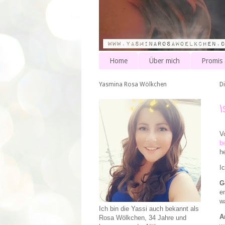
Home
Über mich
Promis
Yasmina Rosa Wölkchen
Di
V
b
h
I
G
e
w
Ich bin die Yassi auch bekannt als
A
Rosa Wölkchen, 34 Jahre und