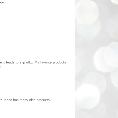
ch*.
 it tends to slip off... My favorite products
!
 yes Isana has many nice products.