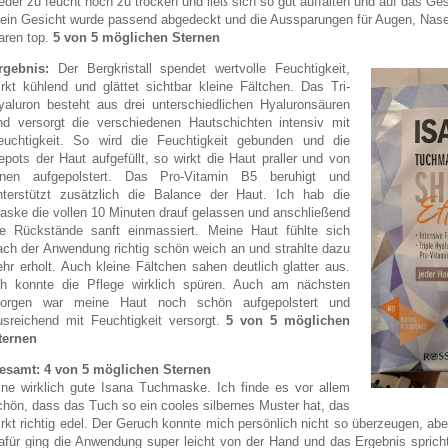
eder zu feucht noch zu trocken und ließ sich so gut auffalten und auf das Ges
ein Gesicht wurde passend abgedeckt und die Aussparungen für Augen, Nas
aren top.
5 von 5 möglichen Sternen
rgebnis:
Der Bergkristall spendet wertvolle Feuchtigkeit,
irkt kühlend und glättet sichtbar kleine Fältchen. Das Tri-
yaluron besteht aus drei unterschiedlichen Hyaluronsäuren
nd versorgt die verschiedenen Hautschichten intensiv mit
euchtigkeit. So wird die Feuchtigkeit gebunden und die
epots der Haut aufgefüllt, so wirkt die Haut praller und von
nnen aufgepolstert. Das Pro-Vitamin B5 beruhigt und
nterstützt zusätzlich die Balance der Haut. Ich hab die
aske die vollen 10 Minuten drauf gelassen und anschließend
ie Rückstände sanft einmassiert. Meine Haut fühlte sich
ach der Anwendung richtig schön weich an und strahlte dazu
ehr erholt. Auch kleine Fältchen sahen deutlich glatter aus.
ch konnte die Pflege wirklich spüren. Auch am nächsten
orgen war meine Haut noch schön aufgepolstert und
usreichend mit Feuchtigkeit versorgt.
5 von 5 möglichen
ternen
esamt: 4 von 5 möglichen Sternen
ine wirklich gute Isana Tuchmaske. Ich finde es vor allem
chön, dass das Tuch so ein cooles silbernes Muster hat, das
irkt richtig edel. Der Geruch konnte mich persönlich nicht so überzeugen, 
afür ging die Anwendung super leicht von der Hand und das Ergebnis sprich