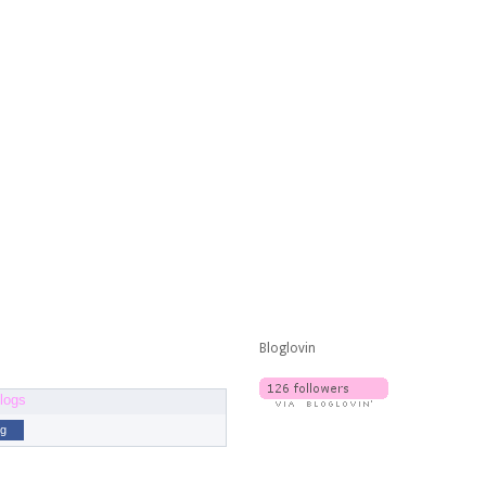
Bloglovin
og