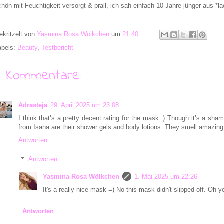
chön mit Feuchtigkeit versorgt & prall, ich sah einfach 10 Jahre jünger aus *la
ekritzelt von
Yasmina Rosa Wölkchen
um
21:40
abels:
Beauty
,
Testbericht
6 Kommentare:
Adrasteja
29. April 2025 um 23:08
I think that’s a pretty decent rating for the mask :) Though it’s a shame
from Isana are their shower gels and body lotions. They smell amazing
Antworten
Antworten
Yasmina Rosa Wölkchen
1. Mai 2025 um 22:26
It's a really nice mask =) No this mask didn't slipped off. Oh
Antworten