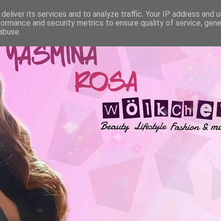
deliver its services and to analyze traffic. Your IP address and 
formance and security metrics to ensure quality of service, gen
abuse.