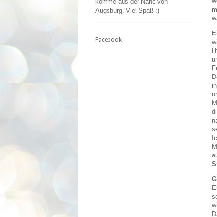
w
komme aus der Nähe von
m
Augsburg. Viel Spaß :)
w
E
Facebook
w
H
u
F
D
i
u
M
d
n
s
I
M
a
S
G
E
s
w
D