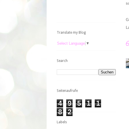
s
G
L
Translate my Blog
Select Language
▼
Search
Seitenaufrufe
4
9
5
1
1
8
2
Labels