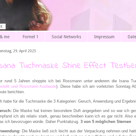
 & me
Formel 1
Social Networks
Impressum
Date
enstag, 29. April 2025
Isana Tuchmaske Shine Effect Testber
or rund 5 Jahren shoppte ich bei Rossmann unter anderem die Isana Tu
estellt und Rossmann Ausbeute
). Diese habe ich am vorletzten Sonntag 
eute berichten.
ch habe für die Tuchmaske die 3 Kategorien: Geruch, Anwendung und Ergebni
eruch:
Die Maske hat keinen besondere Duft angegeben und so war ich g
mpfand ich als relativ stark, genau beschreiben kann ich es gar nicht. Also
as ich bevorzugen würde. Daher Punktabzug.
3 von 5 möglichen Sternen
nwendung:
Die Maske ließ sich leicht aus der Verpackung nehmen und hat