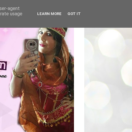
user-agent
erate usage
LEARN MORE
GOT IT