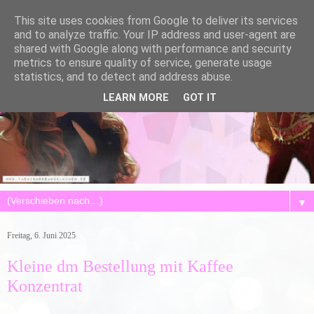
This site uses cookies from Google to deliver its services
and to analyze traffic. Your IP address and user-agent are
shared with Google along with performance and security
metrics to ensure quality of service, generate usage
statistics, and to detect and address abuse.
LEARN MORE
GOT IT
▼
Freitag, 6. Juni 2025
Kleine dm Bestellung mit Kaffee
Konzentrat