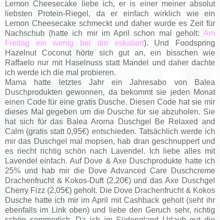
Lemon Cheesecake liebe ich, er is einer meiner absolut
liebsten Protein-Riegel, da er einfach wirklich wie ein
Lemon Cheesecake schmeckt und daher wurde es Zeit für
Nachschub (hatte ich mir im April schon mal geholt:
Am
Freitag ein wenig bei dm eskaliert
). Und Foodspring
Hazelnut Coconut hörte sich gut an, ein bisschen wie
Raffaelo nur mit Haselnuss statt Mandel und daher dachte
ich werde ich die mal probieren.
Mama hatte letztes Jahr ein Jahresabo von Balea
Duschprodukten gewonnen, da bekommt sie jeden Monat
einen Code für eine gratis Dusche. Diesen Code hat sie mir
dieses Mal gegeben um die Dusche für sie abzuholen. Sie
hat sich für das Balea Aroma Duschgel Be Relaxed and
Calm (gratis statt 0,95€) entschieden. Tatsächlich werde ich
mir das Duschgel mal mopsen, hab dran geschnuppert und
es riecht richtig schön nach Lavendel. Ich liebe alles mit
Lavendel einfach. Auf Dove & Axe Duschprodukte hatte ich
25% und hab mir die
Dove Advanced Care Duschcreme
Drachenfrucht & Kokos-Duft (2,20€) und das
Axe Duschgel
Cherry Fizz (2,05€) geholt. Die Dove Drachenfrucht & Kokos
Dusche hatte ich mir im April mit Cashback geholt (seht ihr
ebenfalls im Link oben) und liebe den Geruch sehr, richtig
schön sommerlich. Da ich im Südengland Urlaub gut die