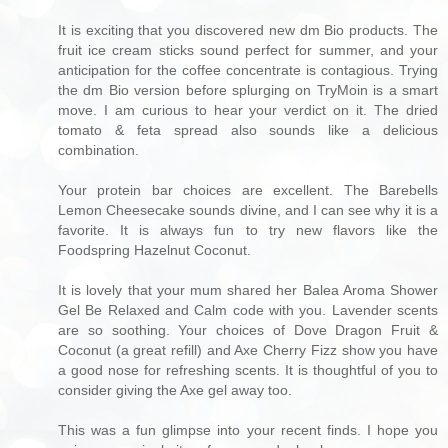
It is exciting that you discovered new dm Bio products. The
fruit ice cream sticks sound perfect for summer, and your
anticipation for the coffee concentrate is contagious. Trying
the dm Bio version before splurging on TryMoin is a smart
move. I am curious to hear your verdict on it. The dried
tomato & feta spread also sounds like a delicious
combination.
Your protein bar choices are excellent. The Barebells
Lemon Cheesecake sounds divine, and I can see why it is a
favorite. It is always fun to try new flavors like the
Foodspring Hazelnut Coconut.
It is lovely that your mum shared her Balea Aroma Shower
Gel Be Relaxed and Calm code with you. Lavender scents
are so soothing. Your choices of Dove Dragon Fruit &
Coconut (a great refill) and Axe Cherry Fizz show you have
a good nose for refreshing scents. It is thoughtful of you to
consider giving the Axe gel away too.
This was a fun glimpse into your recent finds. I hope you