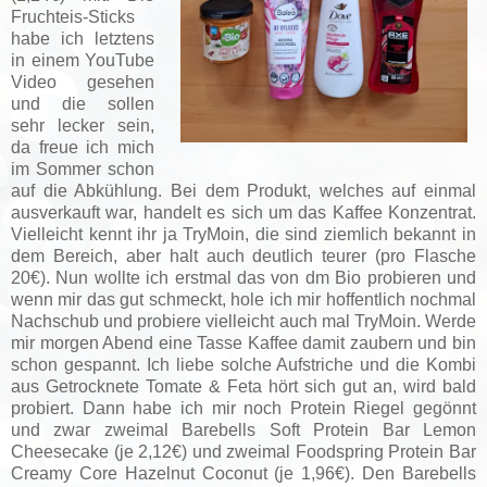
Fruchteis-Sticks
habe ich letztens
in einem YouTube
Video gesehen
und die sollen
sehr lecker sein,
da freue ich mich
im Sommer schon
auf die Abkühlung. Bei dem Produkt, welches auf einmal
ausverkauft war, handelt es sich um das Kaffee Konzentrat.
Vielleicht kennt ihr ja TryMoin, die sind ziemlich bekannt in
dem Bereich, aber halt auch deutlich teurer (pro Flasche
20€). Nun wollte ich erstmal das von dm Bio probieren und
wenn mir das gut schmeckt, hole ich mir hoffentlich nochmal
Nachschub und probiere vielleicht auch mal TryMoin. Werde
mir morgen Abend eine Tasse Kaffee damit zaubern und bin
schon gespannt. Ich liebe solche Aufstriche und die Kombi
aus Getrocknete Tomate & Feta hört sich gut an, wird bald
probiert. Dann habe ich mir noch Protein Riegel gegönnt
und zwar
zweimal Barebells Soft Protein Bar Lemon
Cheesecake (je 2,12€) und
zweimal Foodspring Protein Bar
Creamy Core Hazelnut Coconut (je 1,96€). Den Barebells