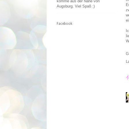
komme aus der Nähe von
E
Augsburg. Viel Spaß :)
z
w
e
Facebook
I
l
W
G
L