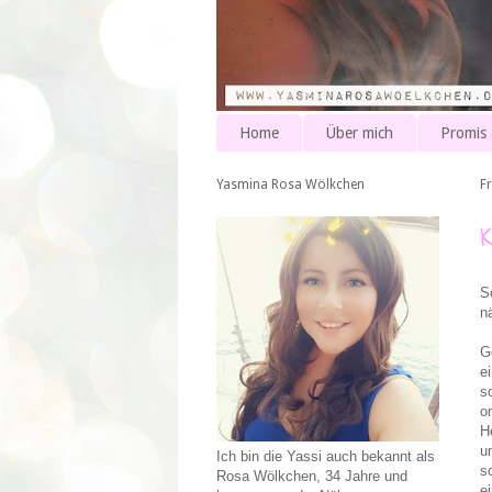
Home
Über mich
Promis
Yasmina Rosa Wölkchen
F
S
n
G
e
s
o
H
u
Ich bin die Yassi auch bekannt als
s
Rosa Wölkchen, 34 Jahre und
e