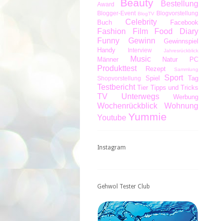
Beauty
Bestellung
Award
Blogger-Event
Blogvorstellung
BlogTV
Celebrity
Buch
Facebook
Fashion
Film
Food Diary
Funny
Gewinn
Gewinnspiel
Handy
Interview
Jahresrückblick
Music
Männer
Natur
PC
Produkttest
Rezept
Sammlung
Sport
Spiel
Tag
Shopvorstellung
Testbericht
Tier
Tipps und Tricks
TV
Unterwegs
Werbung
Wochenrückblick
Wohnung
Yummie
Youtube
Instagram
Gehwol Tester Club