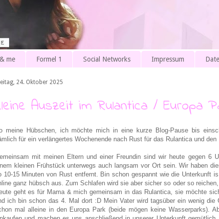
 & me
Formel 1
Social Networks
Impressum
Date
reitag, 24. Oktober 2025
Kleine Auszeit im Rulantica / Europa P
o meine Hübschen, ich möchte mich in eine kurze Blog-Pause bis einsch
ämlich für ein verlängertes Wochenende nach Rust für das Rulantica und den
emeinsam mit meinen Eltern und einer Freundin sind wir heute gegen 6 U
inem kleinen Frühstück unterwegs auch langsam vor Ort sein. Wir haben die
o 10-15 Minuten von Rust entfernt. Bin schon gespannt wie die Unterkunft i
nline ganz hübsch aus. Zum Schlafen wird sie aber sicher so oder so reichen,
eute geht es für Mama & mich gemeinsam in das Rulantica, sie möchte sic
nd ich bin schon das 4. Mal dort :D Mein Vater wird tagsüber ein wenig di
chon mal alleine in den Europa Park (beide mögen keine Wasserparks). 
inkaufen und machen es uns anschließend in unserer Unterkunft gemütlich