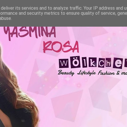
deliver its services and to analyze traffic. Your IP address and 
formance and security metrics to ensure quality of service, gen
abuse.