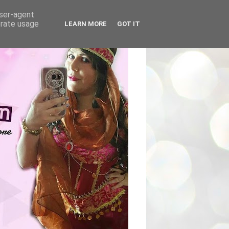
user-agent
erate usage
LEARN MORE
GOT IT