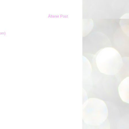
Älterer Post
om)