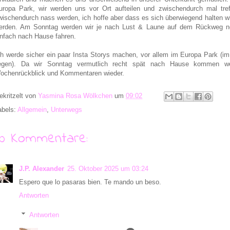
uropa Park, wir werden uns vor Ort aufteilen und zwischendurch mal tref
wischendurch nass werden, ich hoffe aber dass es sich überwiegend halten w
erden. Am Sonntag werden wir je nach Lust & Laune auf dem Rückweg 
infach nach Hause fahren.
ch werde sicher ein paar Insta Storys machen, vor allem im Europa Park (i
iegen). Da wir Sonntag vermutlich recht spät nach Hause kommen 
ochenrückblick und Kommentaren wieder.
ekritzelt von
Yasmina Rosa Wölkchen
um
09:02
abels:
Allgemein
,
Unterwegs
10 Kommentare:
J.P. Alexander
25. Oktober 2025 um 03:24
Espero que lo pasaras bien. Te mando un beso.
Antworten
Antworten