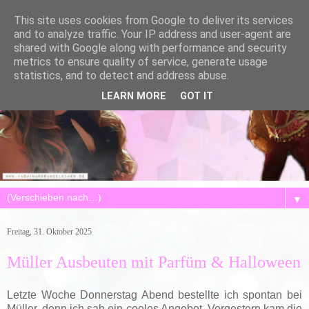
This site uses cookies from Google to deliver its services
and to analyze traffic. Your IP address and user-agent are
shared with Google along with performance and security
metrics to ensure quality of service, generate usage
statistics, and to detect and address abuse.
LEARN MORE
GOT IT
▼
Freitag, 31. Oktober 2025
Müller Ausbeuten mit Parfüm & Halloween
Letzte Woche Donnerstag Abend bestellte ich spontan bei
Müller, denn ich sah ein cooles Angebot. Vorgestern kam die