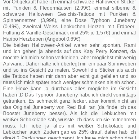
Vor Ort gekauft habe ich einmal schwarze Halloween Sticker
mit Punkten & Fledermäusen (2,99€), einmal silberne &
schwarze Halloween Gesichts-Tattoos mit Punkten &
Spinnennetzen (3,99€), eine Dose Typhoon Juneberry
(0,49€), zweimal Weiss Lebkuchen Herzen mit Erdbeer-
Füllung & Vanille-Geschmack (mit 25% je 1,57€) und einmal
Haribo Herzbeben (Angebot 0,69€).
Die beiden Halloween-Artikel waren sehr spontan. Rami
und ich gehen ja abends auf das Katy Perry Konzert, da
möchte ich mich schon verkleiden, aber möglichst mit wenig
Aufwand. Daher hatte ich überlegt mir ein paar Spinnweben
und so ins Gesicht zu malen. Sowohl die Sticker als auch
die Tattoos haben mir dann aber echt gut gefallen und so
muss ich mich später noch weniger schminken als eh schon.
Eine Hexe kann ja durchaus alles mögliche im Gesicht
haben :D Das Typhoon Juneberry habe ich direkt vormittags
getrunken. Es schmeckt ganz lecker, aber kommt nicht an
das Original Juneberry von Red Bull ran (da finde ich das
Booster Juneberry besser). Als ich die Lebkuchen mit
weißer Schokolade sah, wusste ich dass ich sie mitnehmen
muss. Ich liebe ja alles mit weißer Schokolade und
Lebkuchen auch. Zudem gab es 25% drauf, daher hab ich
direkt 2 Packungen geschnappt. Ich freue mich schon drauf