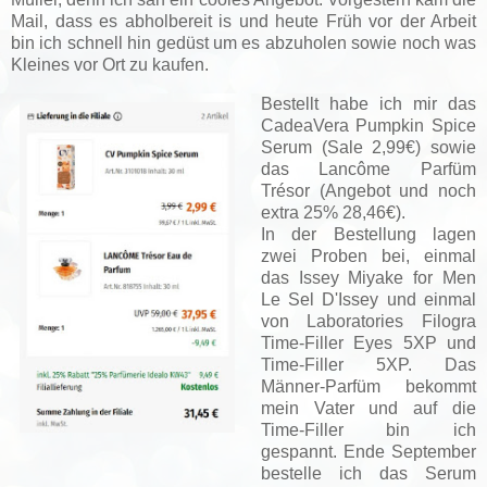
Mail, dass es abholbereit is und heute Früh vor der Arbeit
bin ich schnell hin gedüst um es abzuholen sowie noch was
Kleines vor Ort zu kaufen.
Bestellt habe ich mir das
CadeaVera Pumpkin Spice
Serum (Sale 2,99€) sowie
das Lancôme Parfüm
Trésor (Angebot und noch
extra 25% 28,46€).
In der Bestellung lagen
zwei Proben bei
, einmal
das Issey Miyake for Men
Le Sel D'Issey und einmal
von Laboratories Filogra
Time-Filler Eyes 5XP und
Time-Filler 5XP. Das
Männer-Parfüm bekommt
mein Vater und auf die
Time-Filler bin ich
gespannt. Ende September
bestelle ich das Serum