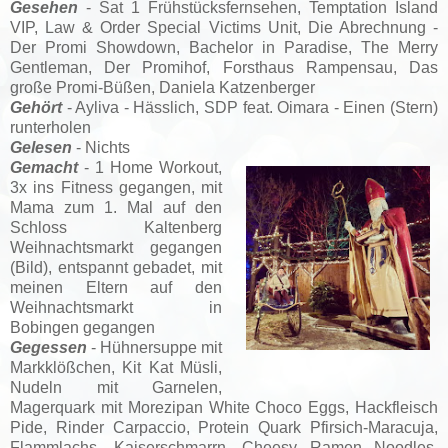
Gesehen
- Sat 1 Frühstücksfernsehen,
Temptation Island
VIP, Law & Order Special Victims Unit, Die Abrechnung -
Der Promi Showdown, Bachelor in Paradise, The Merry
Gentleman, Der Promihof, Forsthaus Rampensau
,
Das
große Promi-Büßen, Daniela Katzenberger
Gehört
- Ayliva - Hässlich, SDP feat. Oimara - Einen (Stern)
runterholen
Gelesen
- Nichts
Gemacht
- 1 Home Workout,
3x ins Fitness gegangen, mit
Mama zum 1. Mal auf den
Schloss Kaltenberg
Weihnachtsmarkt gegangen
(Bild),
entspannt gebadet,
mit
meinen Eltern auf den
Weihnachtsmarkt in
Bobingen gegangen
Gegessen
- Hühnersuppe mit
Markklößchen, Kit Kat Müsli,
Nudeln mit Garnelen,
Magerquark mit Morezipan White Choco Eggs, Hackfleisch
Pide, Rinder Carpaccio, Protein Quark Pfirsich-Maracuja,
Flammlachs, Kaiserschmarrn, Cheesy Ramen Noodles,