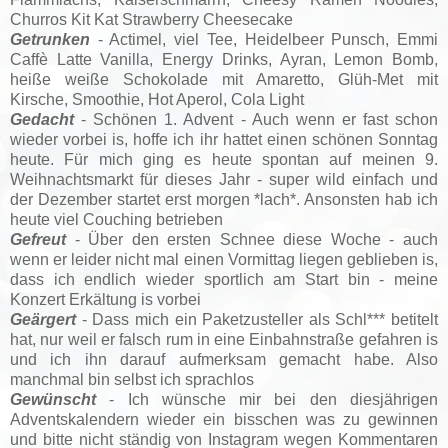
Churros Kit Kat Strawberry Cheesecake
Getrunken
- Actimel, viel Tee, Heidelbeer Punsch, Emmi
Caffè Latte Vanilla, Energy Drinks, Ayran, Lemon Bomb,
heiße weiße Schokolade mit Amaretto, Glüh-Met mit
Kirsche, Smoothie, Hot Aperol, Cola Light
Gedacht
- Schönen 1. Advent - Auch wenn er fast schon
wieder vorbei is, hoffe ich ihr hattet einen schönen Sonntag
heute. Für mich ging es heute spontan auf meinen 9.
Weihnachtsmarkt für dieses Jahr - super wild einfach und
der Dezember startet erst morgen *lach*. Ansonsten hab ich
heute viel Couching betrieben
Gefreut
- Über den ersten Schnee diese Woche - auch
wenn er leider nicht mal einen Vormittag liegen geblieben is,
dass ich endlich wieder sportlich am Start bin - meine
Konzert Erkältung is vorbei
Geärgert
- Dass mich ein Paketzusteller als Schl*** betitelt
hat, nur weil er falsch rum in eine Einbahnstraße gefahren is
und ich ihn darauf aufmerksam gemacht habe. Also
manchmal bin selbst ich sprachlos
Gewünscht
- Ich wünsche mir bei den diesjährigen
Adventskalendern wieder ein bisschen was zu gewinnen
und bitte nicht ständig von Instagram wegen Kommentaren