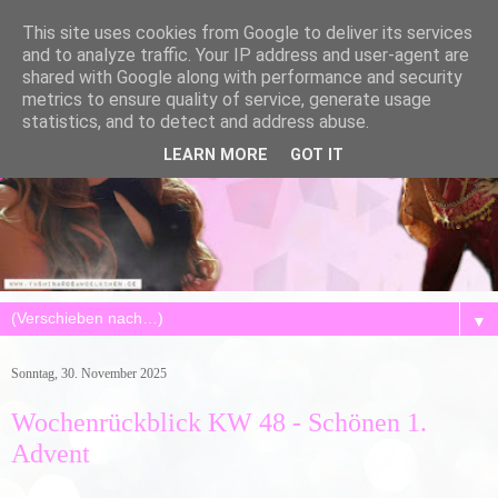
This site uses cookies from Google to deliver its services
and to analyze traffic. Your IP address and user-agent are
shared with Google along with performance and security
metrics to ensure quality of service, generate usage
statistics, and to detect and address abuse.
LEARN MORE
GOT IT
▼
Sonntag, 30. November 2025
Wochenrückblick KW 48 - Schönen 1.
Advent