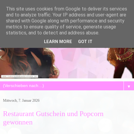
This site uses cookies from Google to deliver its services
and to analyze traffic. Your IP address and user-agent are
shared with Google along with performance and security
metrics to ensure quality of service, generate usage
statistics, and to detect and address abuse.
LEARN MORE
GOT IT
▼
Mittwoch, 7. Januar 2026
Restaurant Gutschein und Popcorn
gewonnen