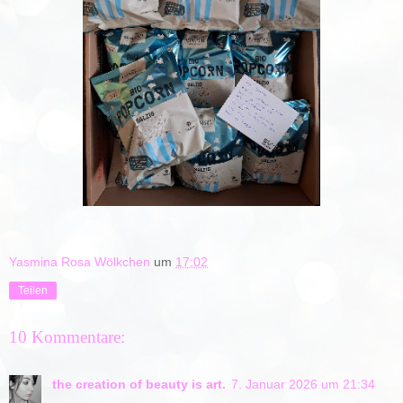
Yasmina Rosa Wölkchen
um
17:02
Teilen
10 Kommentare:
the creation of beauty is art.
7. Januar 2026 um 21:34