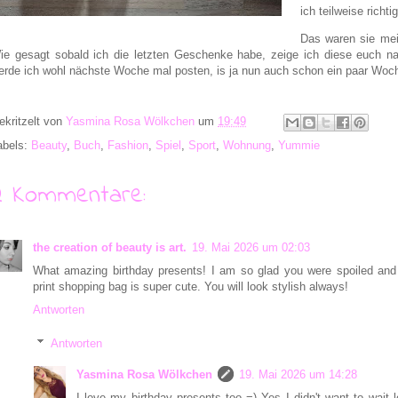
ich teilweise richt
Das waren sie me
ie gesagt sobald ich die letzten Geschenke habe, zeige ich diese euch n
erde ich wohl nächste Woche mal posten, is ja nun auch schon ein paar Woch
ekritzelt von
Yasmina Rosa Wölkchen
um
19:49
abels:
Beauty
,
Buch
,
Fashion
,
Spiel
,
Sport
,
Wohnung
,
Yummie
2 Kommentare:
the creation of beauty is art.
19. Mai 2026 um 02:03
What amazing birthday presents! I am so glad you were spoiled and
print shopping bag is super cute. You will look stylish always!
Antworten
Antworten
Yasmina Rosa Wölkchen
19. Mai 2026 um 14:28
I love my birthday presents too =) Yes I didn't want to wait