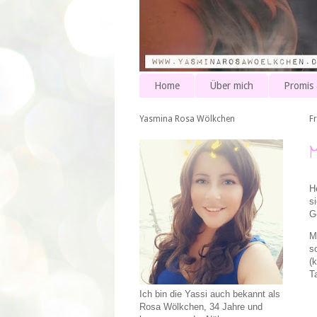
Home
Über mich
Promis
Yasmina Rosa Wölkchen
Fr
H
s
G
M
s
(
T
Ich bin die Yassi auch bekannt als
Rosa Wölkchen, 34 Jahre und