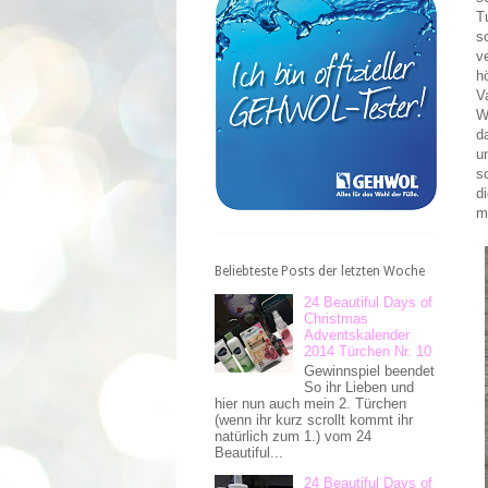
T
s
v
h
V
W
d
u
s
d
m
Beliebteste Posts der letzten Woche
24 Beautiful Days of
Christmas
Adventskalender
2014 Türchen Nr. 10
Gewinnspiel beendet
So ihr Lieben und
hier nun auch mein 2. Türchen
(wenn ihr kurz scrollt kommt ihr
natürlich zum 1.) vom 24
Beautiful...
24 Beautiful Days of