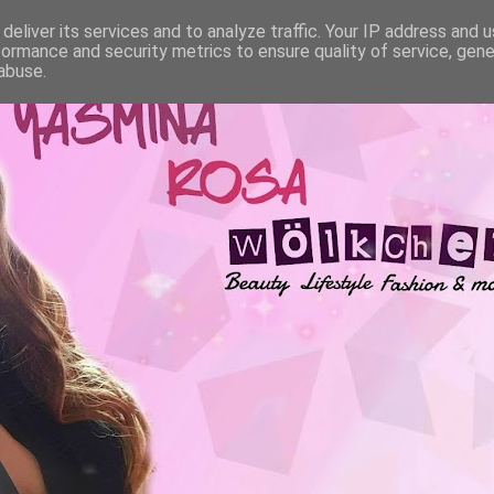
deliver its services and to analyze traffic. Your IP address and 
formance and security metrics to ensure quality of service, gen
abuse.