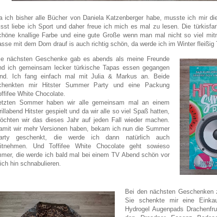
a ich bisher alle Bücher von Daniela Katzenberger habe, musste ich mir di
isst liebe ich Sport und daher freue ich mich es mal zu lesen. Die türkisf
chöne knallige Farbe und eine gute Große wenn man mal nicht so viel mi
asse mit dem Dom drauf is auch richtig schön, da werde ich im Winter fleißig 
ie nächsten Geschenke gab es abends als meine Freunde
nd ich gemeinsam lecker türkische Tapas essen gegangen
ind. Ich fang einfach mal mit Julia & Markus an. Beide
chenkten mir Hitster Summer Party und eine Packung
offifee White Chocolate.
etzten Sommer haben wir alle gemeinsam mal an einem
rillabend Hitster gespielt und da wir alle so viel Spaß hatten,
öchten wir das dieses Jahr auf jeden Fall wieder machen.
amit wir mehr Versionen haben, bekam ich nun die Summer
arty geschenkt, die werde ich dann natürlich auch
itnehmen. Und Toffifee White Chocolate geht sowieso
mmer, die werde ich bald mal bei einem TV Abend schön vor
ich hin schnabulieren.
Bei den nächsten Geschenken 
Sie schenkte mir eine Einkau
Hydrogel Augenpads Drachenfr