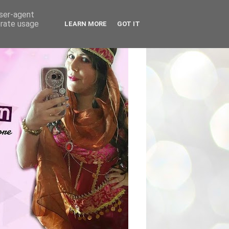
user-agent
erate usage
LEARN MORE
GOT IT