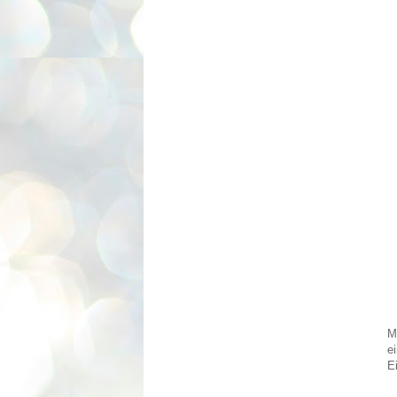
M
e
E