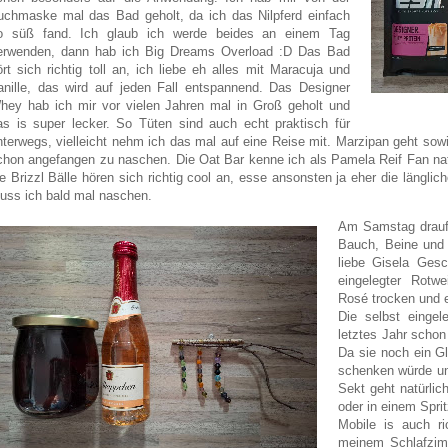
uchmaske mal das Bad geholt, da ich das Nilpferd einfach
o süß fand. Ich glaub ich werde beides an einem Tag
erwenden, dann hab ich Big Dreams Overload :D Das Bad
ört sich richtig toll an, ich liebe eh alles mit Maracuja und
anille, das wird auf jeden Fall entspannend. Das Designer
hey hab ich mir vor vielen Jahren mal in Groß geholt und
as is super lecker. So Tüten sind auch echt praktisch für
nterwegs, vielleicht nehm ich das mal auf eine Reise mit. Marzipan geht s
chon angefangen zu naschen. Die Oat Bar kenne ich als Pamela Reif Fan natür
ie Brizzl Bälle hören sich richtig cool an, esse ansonsten ja eher die längli
uss ich bald mal naschen.
Am Samstag drauf 
Bauch, Beine und 
liebe Gisela Gesc
eingelegter Rotw
Rosé trocken und e
Die selbst eingel
letztes Jahr schon
Da sie noch ein Gl
schenken würde un
Sekt geht natürli
oder in einem Spri
Mobile is auch ri
meinem Schlafzim