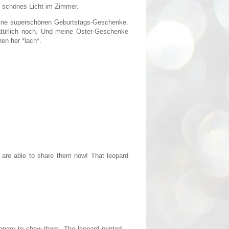
ig schönes Licht im Zimmer.
ine superschönen Geburtstags-Geschenke.
atürlich noch. Und meine Oster-Geschenke
en her *lach*.
 are able to share them now! That leopard
 longer to show them. The leopard printed