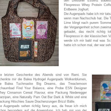
den Dresdner Essenz Bade
Flexpresso Whey Protein Coff
Erdbeere Joghurt.
Die Augenpads habe ich mir tats
wenn man Nachschub hat. Die Tu
Lime klingt nach purem Somme
der Vergangenheit schon zweima
gebadet, das riecht richtig t
Flexpresso in der klassischen Va
werde ich mir bald mal was Sc
hatte ich schon mal, der war sehr
ie letzten Geschenke des Abends sind von Rami. Sie
chenkte mir die Balea Hydrogel Augenpads Wolkenblumen,
ie Balea Tuchmaske Big Dreams, das Treaclemoon
chaumbad Find Your Balance, eine Probe ESN Designer
hey Cinnamon Cereal Flavour, eine Packung Niederegger
arzipan, eine Naturally Pam Oat Bar Dark & White und eine
ackung Hitschies Saure Drachenzungen Brizzl Bälle.
ie Augenpads sehen richtig fancy aus, da freue ich mich
chon besonders auf die Anwendung. Ich hab mir von der