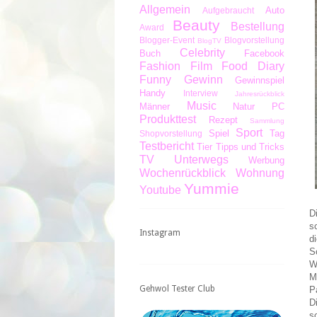
Allgemein
Auto
Aufgebraucht
Beauty
Bestellung
Award
Blogger-Event
Blogvorstellung
BlogTV
Celebrity
Buch
Facebook
Fashion
Film
Food Diary
Funny
Gewinn
Gewinnspiel
Handy
Interview
Jahresrückblick
Music
Männer
Natur
PC
Produkttest
Rezept
Sammlung
Sport
Spiel
Tag
Shopvorstellung
Testbericht
Tier
Tipps und Tricks
TV
Unterwegs
Werbung
Wochenrückblick
Wohnung
Yummie
Youtube
D
s
Instagram
d
S
W
M
Gehwol Tester Club
P
D
s