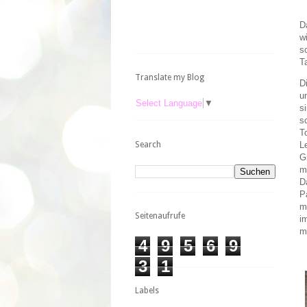
D
w
s
T
Translate my Blog
D
u
Select Language
▼
s
s
T
Search
L
G
m
D
P
m
Seitenaufrufe
i
m
4
9
5
6
9
3
1
Labels