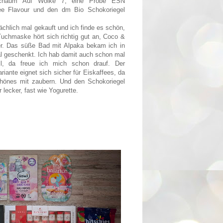
schaum Auf Wolke 7, eine Probe ESN
ee Flavour und den dm Bio Schokoriegel
ächlich mal gekauft und ich finde es schön,
chmaske hört sich richtig gut an, Coco &
r. Das süße Bad mit Alpaka bekam ich in
l geschenkt. Ich hab damit auch schon mal
oll, da freue ich mich schon drauf. Der
riante eignet sich sicher für Eiskaffees, da
hönes mit zaubern. Und den Schokoriegel
 lecker, fast wie Yogurette.