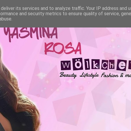
deliver its services and to analyze traffic. Your IP address and 
formance and security metrics to ensure quality of service, gen
abuse.