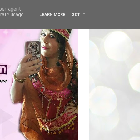
user-agent
erate usage
LEARN MORE
GOT IT