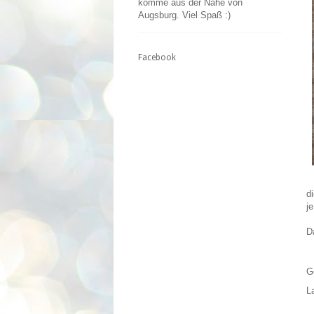
komme aus der Nähe von
Augsburg. Viel Spaß :)
Facebook
d
j
D
G
L