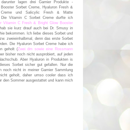
d darunter lagen drei Garnier Produkte -
 Booster Sorbet Creme, Hyaluron Fresh &
t Creme und Salicylic Fresh & Matte
. Die Vitamin C Sorbet Creme durfte ich
er Vitamin C Fresh & Bright Glow Booster
hab sie kurz drauf auch bei Dr. Smusy in
ie bekommen. Ich liebe dieses Sorbet und
zw. zweieinhalbmal, denn das erste Sorbet
orden. Die Hyaluron Sorbet Creme habe ich
n geholt (
Zwei dm sowie eine Rossmann
ber bisher noch nicht ausprobiert, auf jeden
Nachschub. Aber Hyaluron in Produkten is
ieses Sorbet sicher gut gefallen. Nur die
ch noch nicht in meiner Garnier Sammlung
nicht geholt, daher umso cooler dass ich
 für den Sommer ausgestattet und kann mich