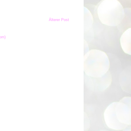
Älterer Post
om)