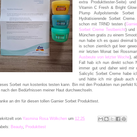
extra Produkttester-Seite) un
Vitamin C Fresh & Bright Glow
Plump Aufpolsternde Sorbe
Hydratisierende Sorbet Creme
schon mit TRND testen (
Garni
Sorbet Creme Testbericht
) und 
München gratis zu einem Smooth
nun habe ich es quasi dreimal b
is schon ziemlich gut leer gew
mir letzten Monat bei Rossman
Ausbeute von letzter Woche
), a
Fall hab ich nun direkt schon 
immer gut und daher wird mir d
Salicylic Sorbet Creme habe i
und hätte ich mir glaub auch 
ieses Sorbet nun kostenlos testen kann. Bin mit den Produkten nun perfekt
e nach den Bedürfnissen meiner Haut durchwechseln.
anke an dm für diesen tollen Garnier Sorbet Produkttest.
ekritzelt von
Yasmina Rosa Wölkchen
um
12:25
abels:
Beauty
,
Produkttest