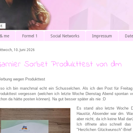
 & me
Formel 1
Social Networks
Impressum
Date
ittwoch, 10. Juni 2026
Garnier Sorbet Produkttest von dm
erbung wegen Produkttest
lso ich bin manchmal echt ein Schusselchen. Als ich den Post für Freitag 
rodukttest vergessen (welchen ich letzte Woche Dienstag Abend spontan v
chon da hätte posten können). Na gut besser später als nie :D
Es stand also letzte Woche D
Haustür, Absender war dm. Wa
aber nicht, da ich keine Mail da
Ich öffnete also schnell das
"Herzlichen Glückwunsch"-Brief 