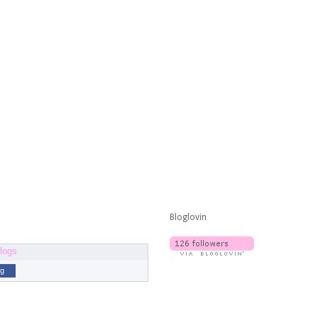
Bloglovin
og