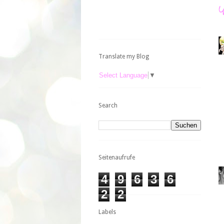
Translate my Blog
Select Language
▼
Search
Seitenaufrufe
4
9
6
3
6
2
2
Labels