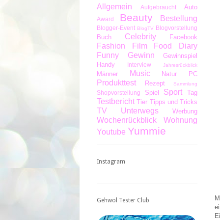
Allgemein
Auto
Aufgebraucht
Beauty
Bestellung
Award
Blogger-Event
Blogvorstellung
BlogTV
Celebrity
Buch
Facebook
Fashion
Film
Food Diary
Funny
Gewinn
Gewinnspiel
Handy
Interview
Jahresrückblick
Music
Männer
Natur
PC
Produkttest
Rezept
Sammlung
Sport
Spiel
Tag
Shopvorstellung
Testbericht
Tier
Tipps und Tricks
TV
Unterwegs
Werbung
Wochenrückblick
Wohnung
Yummie
Youtube
Instagram
M
Gehwol Tester Club
e
E